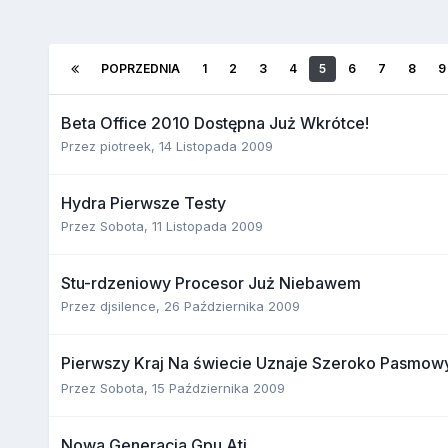
POPRZEDNIA
1
2
3
4
5
6
7
8
9
Beta Office 2010 Dostępna Już Wkrótce!
Przez
piotreek
,
14 Listopada 2009
Hydra Pierwsze Testy
Przez
Sobota
,
11 Listopada 2009
Stu-rdzeniowy Procesor Już Niebawem
Przez
djsilence
,
26 Października 2009
Pierwszy Kraj Na świecie Uznaje Szeroko Pasmowy
Przez
Sobota
,
15 Października 2009
Nowa Generacja Gpu Ati