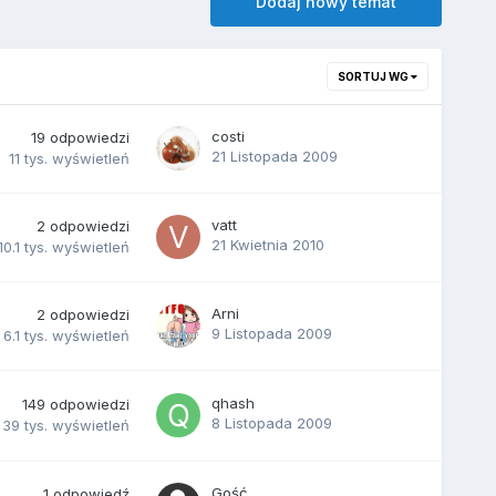
Dodaj nowy temat
SORTUJ WG
costi
19
odpowiedzi
21 Listopada 2009
11 tys.
wyświetleń
vatt
2
odpowiedzi
21 Kwietnia 2010
10.1 tys.
wyświetleń
Arni
2
odpowiedzi
9 Listopada 2009
6.1 tys.
wyświetleń
qhash
149
odpowiedzi
8 Listopada 2009
39 tys.
wyświetleń
Gość
1
odpowiedź