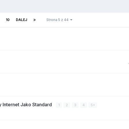
10
DALEJ
Strona 5 z 44
 Internet Jako Standard
1
2
3
4
5