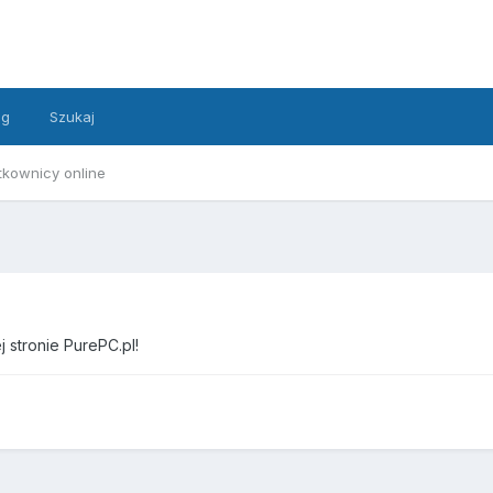
ng
Szukaj
tkownicy online
 stronie PurePC.pl!