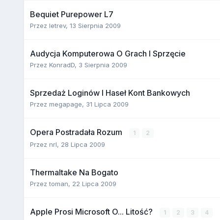
Bequiet Purepower L7
Przez
letrev
,
13 Sierpnia 2009
Audycja Komputerowa O Grach I Sprzęcie
Przez
KonradD
,
3 Sierpnia 2009
Sprzedaż Loginów I Haseł Kont Bankowych
Przez
megapage
,
31 Lipca 2009
Opera Postradała Rozum
1
2
Przez
nrl
,
28 Lipca 2009
Thermaltake Na Bogato
Przez
toman
,
22 Lipca 2009
Apple Prosi Microsoft O... Litość?
1
2
3
4