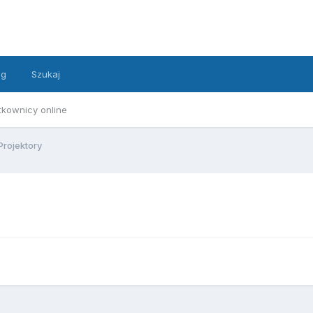
ng
Szukaj
tkownicy online
Projektory