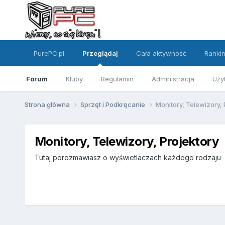
PurePC.pl
Przeglądaj
Cała aktywność
Ranki
Forum
Kluby
Regulamin
Administracja
Uży
Strona główna
Sprzęt i Podkręcanie
Monitory, Telewizory, 
Monitory, Telewizory, Projektory
Tutaj porozmawiasz o wyświetlaczach każdego rodzaju