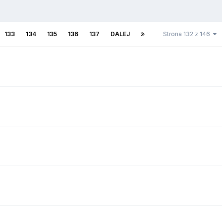
133
134
135
136
137
DALEJ
Strona 132 z 146