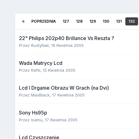
POPRZEDNIA
127
128
129
130
131
132
22" Philips 202p40 Brillance Vs Reszta ?
Przez
RustyNail
,
19 Kwietnia 2005
Wada Matrycy Lcd
Przez
Rafiii
,
15 Kwietnia 2005
Lcd I Drganie Obrazu W Grach (na Dvi)
Przez
MaxBlack
,
17 Kwietnia 2005
Sony Hs95p
Przez
Isamu
,
17 Kwietnia 2005
Lcd Czyszczenie