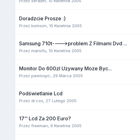
Przez
seradin
,
10 Kwietnia 2005
Doradzcie Prosze :)
Przez
komson
,
10 Kwietnia 2005
Samsung 710t---->problem Z Filmami Dvd ...
Przez
mariofu
,
10 Kwietnia 2005
Monitor Do 600zl Uzywany Moze Byc...
Przez
pawlospc
,
29 Marca 2005
Podświetlanie Lcd
Przez
dr.cox
,
27 Lutego 2005
17'' Lcd Za 200 Euro?
Przez
freeman
,
9 Kwietnia 2005