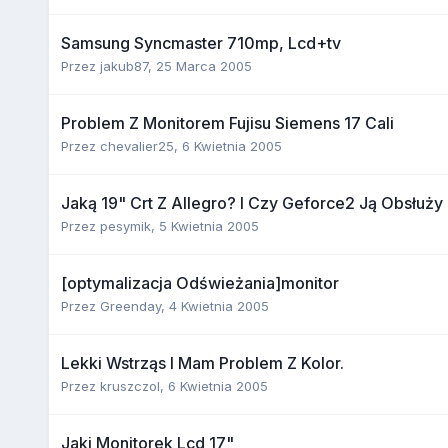
Samsung Syncmaster 710mp, Lcd+tv
Przez
jakub87
,
25 Marca 2005
Problem Z Monitorem Fujisu Siemens 17 Cali
Przez
chevalier25
,
6 Kwietnia 2005
Jaką 19" Crt Z Allegro? I Czy Geforce2 Ją Obsłuży
Przez
pesymik
,
5 Kwietnia 2005
[optymalizacja Odświeżania]monitor
Przez
Greenday
,
4 Kwietnia 2005
Lekki Wstrząs I Mam Problem Z Kolor.
Przez
kruszczol
,
6 Kwietnia 2005
Jaki Monitorek Lcd 17"