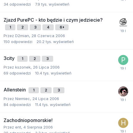
34
odpowiedzi
7.9 tys.
wyświetleń
Zjazd PurePC - kto będzie i czym jedziecie?
1
2
3
4
6
Przez
D2mian
,
28 Czerwca 2006
150
odpowiedzi
20.2 tys.
wyświetleń
3city
1
2
3
Przez
kszonek
,
26 Lipca 2006
69
odpowiedzi
10.4 tys.
wyświetleń
Allenstein
1
2
3
Przez
Niemiec
,
24 Lipca 2006
84
odpowiedzi
11.4 tys.
wyświetleń
Zachodniopomorskie!
Przez
ent
,
4 Sierpnia 2006