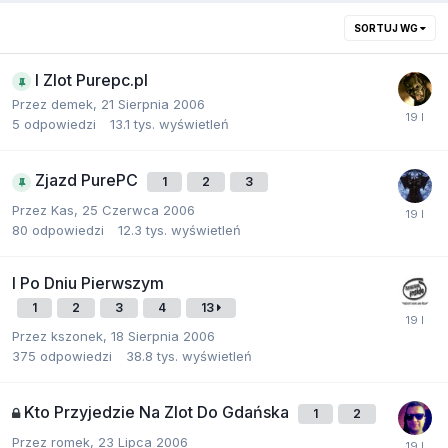
SORTUJ WG
I Zlot Purepc.pl
Przez
demek
,
21 Sierpnia 2006
5
odpowiedzi
13.1 tys.
wyświetleń
Zjazd PurePC
1
2
3
Przez
Kas
,
25 Czerwca 2006
80
odpowiedzi
12.3 tys.
wyświetleń
I Po Dniu Pierwszym
1
2
3
4
13
Przez
kszonek
,
18 Sierpnia 2006
375
odpowiedzi
38.8 tys.
wyświetleń
Kto Przyjedzie Na Zlot Do Gdańska
1
2
Przez
romek
,
23 Lipca 2006