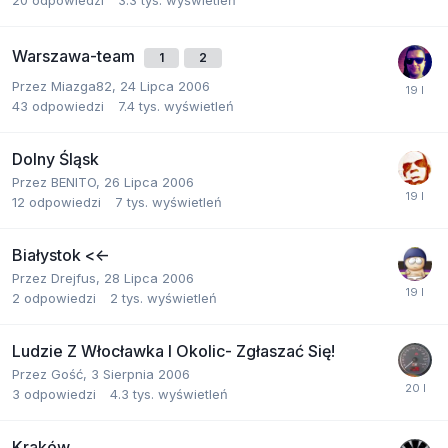
20
odpowiedzi
3.3 tys.
wyświetleń
Warszawa-team
1
2
Przez
Miazga82
,
24 Lipca 2006
43
odpowiedzi
7.4 tys.
wyświetleń
Dolny Śląsk
Przez
BENITO
,
26 Lipca 2006
12
odpowiedzi
7 tys.
wyświetleń
Białystok <<-
Przez
Drejfus
,
28 Lipca 2006
2
odpowiedzi
2 tys.
wyświetleń
Ludzie Z Włocławka I Okolic- Zgłaszać Się!
Przez Gość,
3 Sierpnia 2006
3
odpowiedzi
4.3 tys.
wyświetleń
Kraków