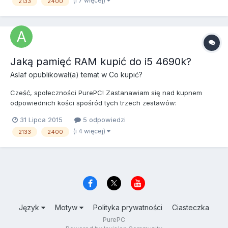
(i 7 więcej)
2133
2400
ekran a system nie odpala . Będę wdzięczny chociaż...
Jaką pamięć RAM kupić do i5 4690k?
Aslaf
opublikował(a) temat w
Co kupić?
Cześć, społeczności PurePC! Zastanawiam się nad kupnem
odpowiednich kości spośród tych trzech zestawów:
http://www.morele.net/pamiec-hyperx-savage-2x4gb-1866mhz-
31 Lipca 2015
5 odpowiedzi
ddr3-cl9-hx318c9srk2-8-661439/ http://www.morele.net/pamiec-
(i 4 więcej)
2133
2400
g-skill-tridentx-ddr3-2x4gb-2400mhz-cl10-f3-2400c10d-8gtx-
478219...
Język
Motyw
Polityka prywatności
Ciasteczka
PurePC