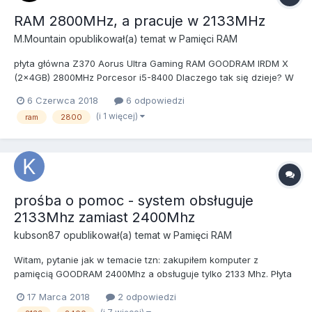
RAM 2800MHz, a pracuje w 2133MHz
M.Mountain
opublikował(a) temat w
Pamięci RAM
płyta główna Z370 Aorus Ultra Gaming RAM GOODRAM IRDM X
(2x4GB) 2800MHz Porcesor i5-8400 Dlaczego tak się dzieje? W
programie od Gigabyte od płyty głównej taktowanie RAM
6 Czerwca 2018
6 odpowiedzi
utrzymuje się na poziomie 2133MHz. Czy jest to mój jakiś błąd?
(i 1 więcej)
ram
2800
Czy tak po prostu pokazuje system? Czy po prostu pam...
prośba o pomoc - system obsługuje
2133Mhz zamiast 2400Mhz
kubson87
opublikował(a) temat w
Pamięci RAM
Witam, pytanie jak w temacie tzn: zakupiłem komputer z
pamięcią GOODRAM 2400Mhz a obsługuje tylko 2133 Mhz. Płyta
Głowna : MSI Z370-A-PRO , CPU: i5-8400. Włączenie XMP w
17 Marca 2018
2 odpowiedzi
biosie oraz zmiana manualna na 2400 Mhz nic nie dało - czarny