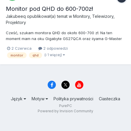
Monitor pod QHD do 600-700zł
Jakubeeq
opublikował(a) temat w
Monitory, Telewizory,
Projektory
Cześć, szukam monitora QHD do około 600-700 zł. Na ten
moment mam na oku Gigabyte GS27QCA oraz iiyama G-Master
G2771QS-B1 Red Eagle. Monitor będzie głównie do grania.
2 Czerwca
2 odpowiedzi
Najbardziej zależy mi na jakości obrazu, kolorach i ogólnym
(i 1 więcej)
monitor
qhd
klimacie w grach. Lubię odpalić sobie Cyberpunka, RDR2 czy
inne sing...
Język
Motyw
Polityka prywatności
Ciasteczka
PurePC
Powered by Invision Community