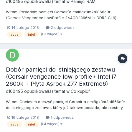
d100495
opublikował(a) temat w
Pamięci RAM
Witam. Posiadam pamięci Corsair`a cml8gx3m2a1866c9r
(Corsair Vengeance LowProfile 2x4GB 1866MHz DDR3 CL9)
pracujące w trybie dual channel na profilu XMP 1.2 przy
14 Lutego 2018
2 odpowiedzi
taktowaniu 1866MHz i chciałbym do nich dołożyć kości G.Skill
(i 3 więcej)
asus
intel
RipjawsX DDR3 2x2GB 1600MHz CL9 XMP (F3-12800CL9D-
4GBXL). Czy przy...
Dobór pamięci do istniejącego zestawu
(Corsair Vengeance low profile+ Intel i7
2600k + Płyta Asrock Z77 Extreme6)
d100495
opublikował(a) temat w
Co kupić?
Witam. Chciałem dołożyć pamięci Corsair`a cml8gx3m2a1866c9r
do istniejącego zestawu, który już takowe posiada, ale niestety
słabo z ich dostępnością, dlatego szukam alternatywy w jakiejś
16 Lutego 2018
1 odpowiedź
przystępnej cenie(przy aktualnej sytuacji na rynku). Aktualnie
(i 4 więcej)
asus
intel
mam zamiar kupić kości GoodRam DDR3 PLAY...