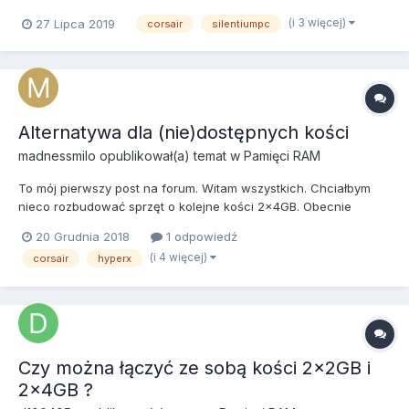
prawdopodobnie Ryzena 3700x z leciwego i5--4590. Czy da się
(i 3 więcej)
27 Lipca 2019
corsair
silentiumpc
jakoś sparować wbudowane wentylatory W armisie do moich
Corsairów LL120? Posiadam zestaw 3 wentylatorów spięte
dołączonym...
Alternatywa dla (nie)dostępnych kości
madnessmilo
opublikował(a) temat w
Pamięci RAM
To mój pierwszy post na forum. Witam wszystkich. Chciałbym
nieco rozbudować sprzęt o kolejne kości 2x4GB. Obecnie
posiadam Corsair Vengeance, DDR4, 3000MHz, CL15, 2x4GB.
20 Grudnia 2018
1 odpowiedź
Ciężko z dostępnością tych kości w okolicy, więc pojawiają się
(i 4 więcej)
corsair
hyperx
dwa pytania; czy takie same, lecz CL16 nie będą się z nimi...
Czy można łączyć ze sobą kości 2x2GB i
2x4GB ?