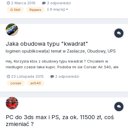
2 Marca 2016
3 odpowiedzi
uwagi, coś byście zmienili? Komputer będzie używany do grania,
(i 8 więcej)
G.Skill
Ripjaws
normalnego użytkowania, w testach wirtualizacji (VMware, ESX,
t...
Jaka obudowa typu "kwadrat"
logimen
opublikował(a) temat w
Zasilacze, Obudowy, UPS
Hej, Korzysta ktos z obudowy typu kwadrat ? Chcialem w
niedlugim czasie taka kupic. Podoba mi sie Corsair Air 540, ale
chyba malo takich jest. Znacie jeszcze jakies ? Chyba
23 Listopada 2015
2 odpowiedzi
CoolerMaster jakas mial. W gre NIE wchodzi mini-ATX Ktora byla
corsair
air540
by najlepsza ? Chodzi mi glownie o dobry przewiew, m...
PC do 3ds max i PS, za ok. 11500 zł, coś
zmieniać ?