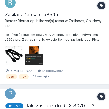
Zasilacz Corsair tx850m
Bartosz Biernat
opublikował(a) temat w
Zasilacze, Obudowy,
UPS
Hej, świeżo kupilem powyższy zasilacz oraz płytę główną msi
z690a pro. Zasilacz ma 1x wyjscie 8pin do zasilania cpu. Płyta
daje możliwość podpięcia 2x 8 pin pod cpu. Niestety zasilacz w
zestawie ma tylko jedno wyjscie zasilania cpu. Chciałbym
dokupić modularny kabel eps 8 pin 12v. Czy ktoś może coś...
15 Marca 2022
12 odpowiedzi
(i 12 więcej)
eps
12v
Jaki zasilacz do RTX 3070 Ti ?
rtx3070ti