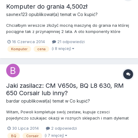
Komputer do grania 4,500zł
savnex123
opublikował(a) temat w
Co kupić?
Chciałbym wreszcie złożyć mocną maszynę do grania na której
pociągne tak z przynajmniej 2 lata. A oto komponenty które
kupie bądź wyjmę z aktualnego komputera : intel core i5 3570
16 Czerwca 2014
21 odpowiedzi
cpu 3,40 ghz o 3,80 ghz (mam zaimplementowane w aktualnym
(i 8 więcej)
Komputer
cena
komputerze więc wyjmę go) gtx 780 ti od zotaca (muszę kupić)...
Jaki zasilacz: CM V650s, BQ L8 630, RM
650 Corsair lub inny?
bardar
opublikował(a) temat w
Co kupić?
Witam, Powoli kompletuje swój zestaw, kupuje czesci
pojedynczo szukajac okazji w roznych sklepach i mam dylemat
jaki kupic zasilacz? Moj planowany zestaw to: CPU: 4690k lub
30 Lipca 2014
2 odpowiedzi
4790k MOBO: Z97x gaming 5 gigabyte GPU: prawdopodobnie r9
(i 7 więcej)
BQ
Corsair
290 ale karte kupie chyba dopiero po premierze nowych i moz...