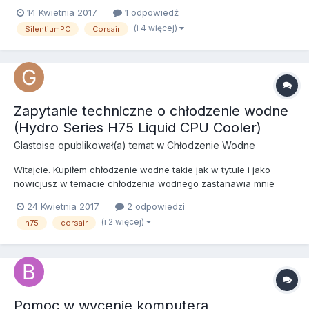
praktycznie w tej samej cenie. Problem tradycyjnie jest z
14 Kwietnia 2017
1 odpowiedź
wyborem. Każda ma swoje plusy i minusy - wiadomo. Na
(i 4 więcej)
SilentiumPC
Corsair
początek określę przyzbliżone wymagania co do konstrukcji: -
rozm...
Zapytanie techniczne o chłodzenie wodne
(Hydro Series H75 Liquid CPU Cooler)
Glastoise
opublikował(a) temat w
Chłodzenie Wodne
Witajcie. Kupiłem chłodzenie wodne takie jak w tytule i jako
nowicjusz w temacie chłodzenia wodnego zastanawia mnie
jedna rzecz. Mianowicie gdy potrząsałem radiatorem słyszę w
24 Kwietnia 2017
2 odpowiedzi
nim tak jakby bulgotanie, przelewająca się ciecz. Trochę mnie to
(i 2 więcej)
h75
corsair
zastanowiło bo na forach piszą, że nie może być w obiegu po...
Pomoc w wycenie komputera