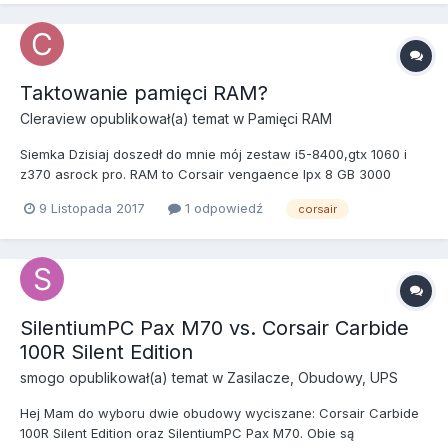
Taktowanie pamięci RAM?
Cleraview
opublikował(a) temat w
Pamięci RAM
Siemka Dzisiaj doszedł do mnie mój zestaw i5-8400,gtx 1060 i
z370 asrock pro. RAM to Corsair vengaence lpx 8 GB 3000
MHz.W biosie pokazuje,że taktowanie wynosi 2400 MHz.Jak
9 Listopada 2017
1 odpowiedź
corsair
podbić?
SilentiumPC Pax M70 vs. Corsair Carbide
100R Silent Edition
smogo
opublikował(a) temat w
Zasilacze, Obudowy, UPS
Hej Mam do wyboru dwie obudowy wyciszane: Corsair Carbide
100R Silent Edition oraz SilentiumPC Pax M70. Obie są