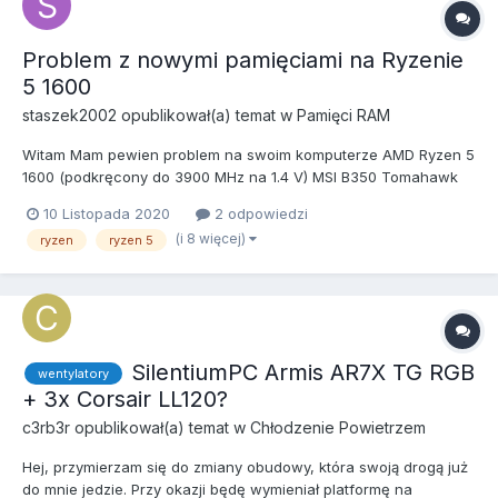
Problem z nowymi pamięciami na Ryzenie
5 1600
staszek2002
opublikował(a) temat w
Pamięci RAM
Witam Mam pewien problem na swoim komputerze AMD Ryzen 5
1600 (podkręcony do 3900 MHz na 1.4 V) MSI B350 Tomahawk
RAM Corsair Vengeance 4x4 3000 MHz CL15 (realnie przez
10 Listopada 2020
2 odpowiedzi
większość czasu działały na 2133 MHz, nawet na 2800 system
(i 8 więcej)
ryzen
ryzen 5
bywał niestabilny) Gigabyte RX570 4GB...
SilentiumPC Armis AR7X TG RGB
wentylatory
+ 3x Corsair LL120?
c3rb3r
opublikował(a) temat w
Chłodzenie Powietrzem
Hej, przymierzam się do zmiany obudowy, która swoją drogą już
do mnie jedzie. Przy okazji będę wymieniał platformę na