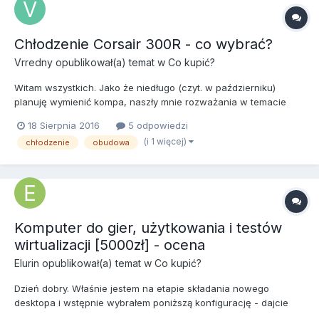
Chłodzenie Corsair 300R - co wybrać?
Vrredny
opublikował(a) temat w
Co kupić?
Witam wszystkich. Jako że niedługo (czyt. w październiku)
planuję wymienić kompa, naszły mnie rozważania w temacie
chłodzenia obudowy. Budą, jaką chcę zakupić, jest Corsair
18 Sierpnia 2016
5 odpowiedzi
Carbide Series 300R. Są w niej zamontowane fabrycznie dwa
(i 1 więcej)
chłodzenie
obudowa
wentyle Corsaira o następujących parametrach: 140mm Corsair
A1...
Komputer do gier, użytkowania i testów
wirtualizacji [5000zł] - ocena
Elurin
opublikował(a) temat w
Co kupić?
Dzień dobry. Właśnie jestem na etapie składania nowego
desktopa i wstępnie wybrałem poniższą konfigurację - dajcie
znać czy wybrana konfiguracja jest OK, może macie jakieś