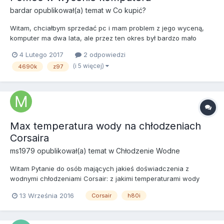
bardar
opublikował(a) temat w
Co kupić?
Witam, chciałbym sprzedać pc i mam problem z jego wyceną,
komputer ma dwa lata, ale przez ten okres był bardzo mało
użytkowany, miał służyć jako wydajna maszyna do gier, ale
4 Lutego 2017
2 odpowiedzi
nigdy w sumie tak się nie stało, teraz chciałbym go sprzedać. Ile
(i 5 więcej)
4690k
z97
mógłbym wziąć za taką konfigurację? Na wszytskie częś...
Max temperatura wody na chłodzeniach
Corsaira
ms1979
opublikował(a) temat w
Chłodzenie Wodne
Witam Pytanie do osób mających jakieś doświadczenia z
wodnymi chłodzeniami Corsair: z jakimi temperaturami wody
mieliście do czynienia przy pracy pod obciążeniem? Pytam gdyż
13 Września 2016
Corsair
h80i
na moim Corsair h80i GT w czasie grania temperatura sięga 44-
44,5C, a w programie Corsair Link alarm związany z temp....