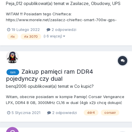
Peja_012
opublikował(a) temat w
Zasilacze, Obudowy, UPS
WITAM !!! Posiadam tego Chiefteca:
https://www.morele.net/zasilacz-chieftec-smart-700w-gps-
700a8-597434/ . Chcę kupić RTX 3070Ti, zatem konieczna jest
19 Lutego 2022
2 odpowiedzi
wymiana zasilacza na lepszy? np. na Corsaira RM750X 750W
(i 6 więcej)
rtx
rtx 3070
bądź przykładowo pokusić się o 850W - Corsair RM850X ? Jeśli
zmiana jest konieczna t...
Zakup pamięci ram DDR4
ram
pojedynczy czy dual
benq2006
opublikował(a) temat w
Co kupić?
Witam, obecnie posiadam w kompie Pamięć Corsair Vengeance
LPX, DDR4 8 GB, 3000MHz CL16 w dual (4gb x2)i chcę dokupić
aby mieć 16GB. Pytanie jest takie czy kupić znów 4gbx2 czy
5 Stycznia 2021
2 odpowiedzi
ddr4
corsair
jedną kość 8gb. Moja płyta to MSI Z370-A PRO. Pozdrawiam.