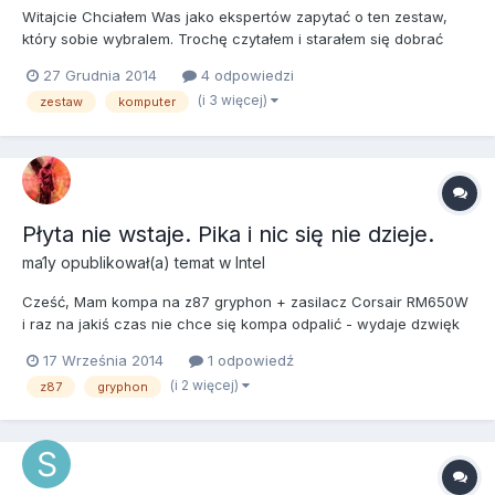
Witajcie Chciałem Was jako ekspertów zapytać o ten zestaw,
który sobie wybralem. Trochę czytałem i starałem się dobrać
komponenty o najlepszym stosunku jakości do ceny. To mój
27 Grudnia 2014
4 odpowiedzi
maksymalny budżet, ale będe wdzięczny za wszystkie opinie i
(i 3 więcej)
zestaw
komputer
rady. Jeśli ktoś miał do czynienia z tą obudową i radiatorem ni...
Płyta nie wstaje. Pika i nic się nie dzieje.
ma1y
opublikował(a) temat w
Intel
Cześć, Mam kompa na z87 gryphon + zasilacz Corsair RM650W
i raz na jakiś czas nie chce się kompa odpalić - wydaje dzwięk
jak by wstawał i dostaje czkawki, Pyk, pyk, pyk a dioda mryga.
17 Września 2014
1 odpowiedź
Ubić ileś razy zasilacz i dopiero za którymś razem uda się
(i 2 więcej)
z87
gryphon
odpalić. To MB czy zasillacz? Niestety nie mam z...