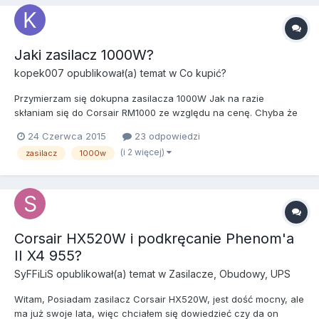
Jaki zasilacz 1000W?
kopek007
opublikował(a) temat w
Co kupić?
Przymierzam się dokupna zasilacza 1000W Jak na razie
skłaniam się do Corsair RM1000 ze względu na cenę. Chyba że
doradzicie coś innego....
24 Czerwca 2015
23 odpowiedzi
(i 2 więcej)
zasilacz
1000w
Corsair HX520W i podkręcanie Phenom'a
II X4 955?
SyFFiLiS
opublikował(a) temat w
Zasilacze, Obudowy, UPS
Witam, Posiadam zasilacz Corsair HX520W, jest dość mocny, ale
ma już swoje lata, więc chciałem się dowiedzieć czy da on