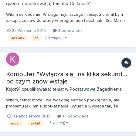
querke
opublikował(a) temat w
Co kupić?
Witam serdecznie, W ciągu najbliższego miesiąca chciał bym
zakupić zestaw do pracy w programach takich jak : 3ds Max +
Vray, photoshop, autocad. Zakres prac : modelowanie,
22 Września 2015
3 odpowiedzi
teksturowanie, renderowanie. Sprzętu chciał bym raczej używać
(i 4 więcej)
3ds max
ps
przez najbliższe kilka lat i nie musieć go modyfikować. Jeśli ch...
Komputer "Wyłącza się" na kilka sekund...
po czym znów wstaje
Kojot91
opublikował(a) temat w
Podstawowe Zagadnienia
Witam, temat może i nie tyczy się samego podkręcania, ale
problemu jaki mnie spotkał nagle. Sytuacja wygląda tak, że
wszystko śmigało sobie w najlepsze, aż pewnego razu z
11 Października 2015
17 odpowiedzi
nieznanych mi przyczyn komputer się wyłączył (po kilku
(i 5 więcej)
reset
restart
sekundach wstał ponownie) myślałem,ze to chwilowa awraria
prądu, nic bard...