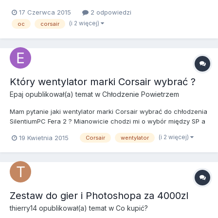
sobie radę z OC procesora przy poniższym zestawie: CPU: AMD
17 Czerwca 2015
2 odpowiedzi
Phenom II X4 955 BE 3,2 GHz Chłodzenie: SilentiumPC Fortis 2
(i 2 więcej)
oc
corsair
XE1226 + Titan NANO Grease MB: Gigabyte GA-770TA-UD3...
Który wentylator marki Corsair wybrać ?
Epaj
opublikował(a) temat w
Chłodzenie Powietrzem
Mam pytanie jaki wentylator marki Corsair wybrać do chłodzenia
SilentiumPC Fera 2 ? Mianowicie chodzi mi o wybór między SP a
AF. Dziękuje za odpowiedzi.
(i 2 więcej)
19 Kwietnia 2015
Corsair
wentylator
Zestaw do gier i Photoshopa za 4000zl
thierry14
opublikował(a) temat w
Co kupić?