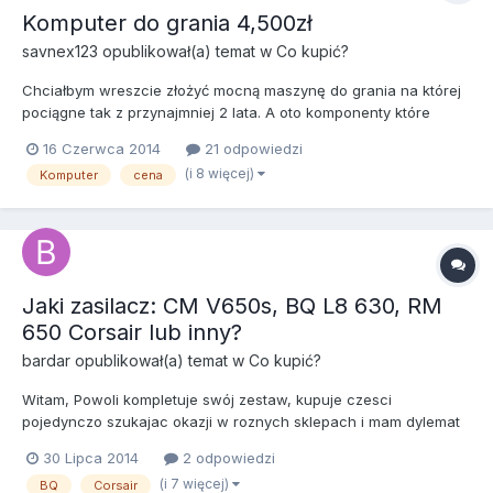
Komputer do grania 4,500zł
savnex123
opublikował(a) temat w
Co kupić?
Chciałbym wreszcie złożyć mocną maszynę do grania na której
pociągne tak z przynajmniej 2 lata. A oto komponenty które
kupie bądź wyjmę z aktualnego komputera : intel core i5 3570
16 Czerwca 2014
21 odpowiedzi
cpu 3,40 ghz o 3,80 ghz (mam zaimplementowane w aktualnym
(i 8 więcej)
Komputer
cena
komputerze więc wyjmę go) gtx 780 ti od zotaca (muszę kupić)...
Jaki zasilacz: CM V650s, BQ L8 630, RM
650 Corsair lub inny?
bardar
opublikował(a) temat w
Co kupić?
Witam, Powoli kompletuje swój zestaw, kupuje czesci
pojedynczo szukajac okazji w roznych sklepach i mam dylemat
jaki kupic zasilacz? Moj planowany zestaw to: CPU: 4690k lub
30 Lipca 2014
2 odpowiedzi
4790k MOBO: Z97x gaming 5 gigabyte GPU: prawdopodobnie r9
(i 7 więcej)
BQ
Corsair
290 ale karte kupie chyba dopiero po premierze nowych i moz...