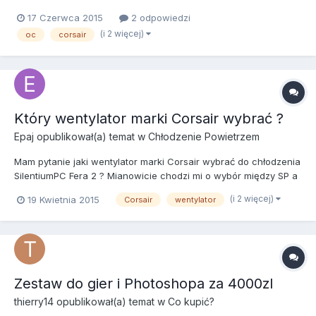
sobie radę z OC procesora przy poniższym zestawie: CPU: AMD
17 Czerwca 2015
2 odpowiedzi
Phenom II X4 955 BE 3,2 GHz Chłodzenie: SilentiumPC Fortis 2
(i 2 więcej)
oc
corsair
XE1226 + Titan NANO Grease MB: Gigabyte GA-770TA-UD3...
Który wentylator marki Corsair wybrać ?
Epaj
opublikował(a) temat w
Chłodzenie Powietrzem
Mam pytanie jaki wentylator marki Corsair wybrać do chłodzenia
SilentiumPC Fera 2 ? Mianowicie chodzi mi o wybór między SP a
AF. Dziękuje za odpowiedzi.
(i 2 więcej)
19 Kwietnia 2015
Corsair
wentylator
Zestaw do gier i Photoshopa za 4000zl
thierry14
opublikował(a) temat w
Co kupić?