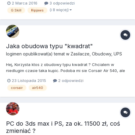
2 Marca 2016
3 odpowiedzi
uwagi, coś byście zmienili? Komputer będzie używany do grania,
(i 8 więcej)
G.Skill
Ripjaws
normalnego użytkowania, w testach wirtualizacji (VMware, ESX,
t...
Jaka obudowa typu "kwadrat"
logimen
opublikował(a) temat w
Zasilacze, Obudowy, UPS
Hej, Korzysta ktos z obudowy typu kwadrat ? Chcialem w
niedlugim czasie taka kupic. Podoba mi sie Corsair Air 540, ale
chyba malo takich jest. Znacie jeszcze jakies ? Chyba
23 Listopada 2015
2 odpowiedzi
CoolerMaster jakas mial. W gre NIE wchodzi mini-ATX Ktora byla
corsair
air540
by najlepsza ? Chodzi mi glownie o dobry przewiew, m...
PC do 3ds max i PS, za ok. 11500 zł, coś
zmieniać ?