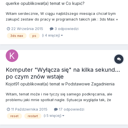
querke
opublikował(a) temat w
Co kupić?
Witam serdecznie, W ciągu najbliższego miesiąca chciał bym
zakupić zestaw do pracy w programach takich jak : 3ds Max +
Vray, photoshop, autocad. Zakres prac : modelowanie,
22 Września 2015
3 odpowiedzi
teksturowanie, renderowanie. Sprzętu chciał bym raczej używać
(i 4 więcej)
3ds max
ps
przez najbliższe kilka lat i nie musieć go modyfikować. Jeśli ch...
Komputer "Wyłącza się" na kilka sekund...
po czym znów wstaje
Kojot91
opublikował(a) temat w
Podstawowe Zagadnienia
Witam, temat może i nie tyczy się samego podkręcania, ale
problemu jaki mnie spotkał nagle. Sytuacja wygląda tak, że
wszystko śmigało sobie w najlepsze, aż pewnego razu z
11 Października 2015
17 odpowiedzi
nieznanych mi przyczyn komputer się wyłączył (po kilku
(i 5 więcej)
reset
restart
sekundach wstał ponownie) myślałem,ze to chwilowa awraria
prądu, nic bard...