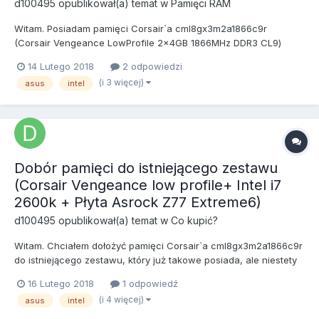
d100495
opublikował(a) temat w
Pamięci RAM
Witam. Posiadam pamięci Corsair`a cml8gx3m2a1866c9r
(Corsair Vengeance LowProfile 2x4GB 1866MHz DDR3 CL9)
pracujące w trybie dual channel na profilu XMP 1.2 przy
14 Lutego 2018
2 odpowiedzi
taktowaniu 1866MHz i chciałbym do nich dołożyć kości G.Skill
(i 3 więcej)
asus
intel
RipjawsX DDR3 2x2GB 1600MHz CL9 XMP (F3-12800CL9D-
4GBXL). Czy przy...
Dobór pamięci do istniejącego zestawu
(Corsair Vengeance low profile+ Intel i7
2600k + Płyta Asrock Z77 Extreme6)
d100495
opublikował(a) temat w
Co kupić?
Witam. Chciałem dołożyć pamięci Corsair`a cml8gx3m2a1866c9r
do istniejącego zestawu, który już takowe posiada, ale niestety
słabo z ich dostępnością, dlatego szukam alternatywy w jakiejś
16 Lutego 2018
1 odpowiedź
przystępnej cenie(przy aktualnej sytuacji na rynku). Aktualnie
(i 4 więcej)
asus
intel
mam zamiar kupić kości GoodRam DDR3 PLAY...