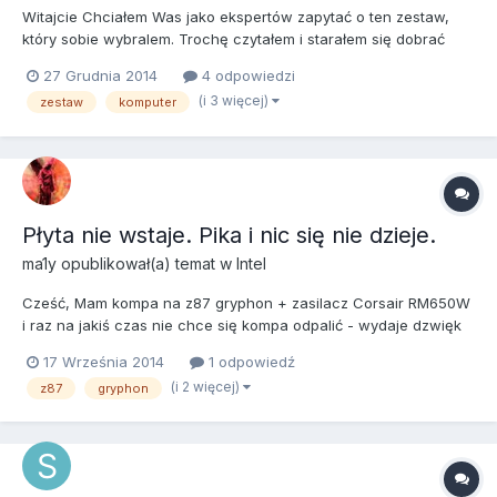
Witajcie Chciałem Was jako ekspertów zapytać o ten zestaw,
który sobie wybralem. Trochę czytałem i starałem się dobrać
komponenty o najlepszym stosunku jakości do ceny. To mój
27 Grudnia 2014
4 odpowiedzi
maksymalny budżet, ale będe wdzięczny za wszystkie opinie i
(i 3 więcej)
zestaw
komputer
rady. Jeśli ktoś miał do czynienia z tą obudową i radiatorem ni...
Płyta nie wstaje. Pika i nic się nie dzieje.
ma1y
opublikował(a) temat w
Intel
Cześć, Mam kompa na z87 gryphon + zasilacz Corsair RM650W
i raz na jakiś czas nie chce się kompa odpalić - wydaje dzwięk
jak by wstawał i dostaje czkawki, Pyk, pyk, pyk a dioda mryga.
17 Września 2014
1 odpowiedź
Ubić ileś razy zasilacz i dopiero za którymś razem uda się
(i 2 więcej)
z87
gryphon
odpalić. To MB czy zasillacz? Niestety nie mam z...