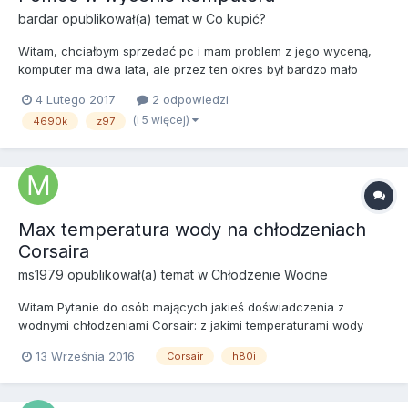
bardar
opublikował(a) temat w
Co kupić?
Witam, chciałbym sprzedać pc i mam problem z jego wyceną,
komputer ma dwa lata, ale przez ten okres był bardzo mało
użytkowany, miał służyć jako wydajna maszyna do gier, ale
4 Lutego 2017
2 odpowiedzi
nigdy w sumie tak się nie stało, teraz chciałbym go sprzedać. Ile
(i 5 więcej)
4690k
z97
mógłbym wziąć za taką konfigurację? Na wszytskie częś...
Max temperatura wody na chłodzeniach
Corsaira
ms1979
opublikował(a) temat w
Chłodzenie Wodne
Witam Pytanie do osób mających jakieś doświadczenia z
wodnymi chłodzeniami Corsair: z jakimi temperaturami wody
mieliście do czynienia przy pracy pod obciążeniem? Pytam gdyż
13 Września 2016
Corsair
h80i
na moim Corsair h80i GT w czasie grania temperatura sięga 44-
44,5C, a w programie Corsair Link alarm związany z temp....