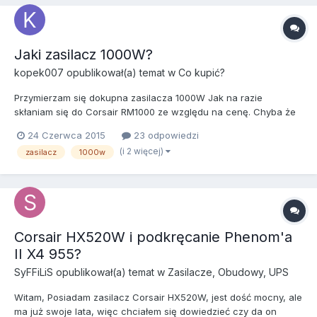
Jaki zasilacz 1000W?
kopek007
opublikował(a) temat w
Co kupić?
Przymierzam się dokupna zasilacza 1000W Jak na razie
skłaniam się do Corsair RM1000 ze względu na cenę. Chyba że
doradzicie coś innego....
24 Czerwca 2015
23 odpowiedzi
(i 2 więcej)
zasilacz
1000w
Corsair HX520W i podkręcanie Phenom'a
II X4 955?
SyFFiLiS
opublikował(a) temat w
Zasilacze, Obudowy, UPS
Witam, Posiadam zasilacz Corsair HX520W, jest dość mocny, ale
ma już swoje lata, więc chciałem się dowiedzieć czy da on