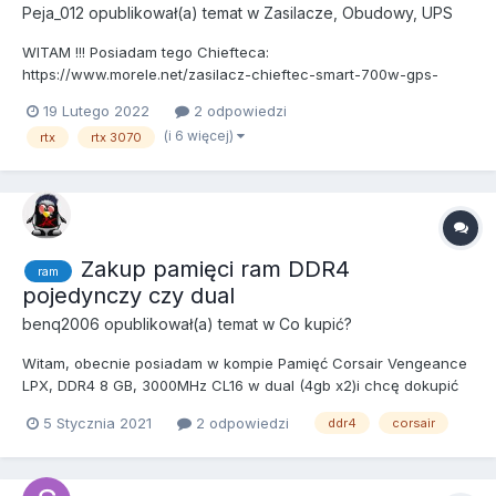
Peja_012
opublikował(a) temat w
Zasilacze, Obudowy, UPS
WITAM !!! Posiadam tego Chiefteca:
https://www.morele.net/zasilacz-chieftec-smart-700w-gps-
700a8-597434/ . Chcę kupić RTX 3070Ti, zatem konieczna jest
19 Lutego 2022
2 odpowiedzi
wymiana zasilacza na lepszy? np. na Corsaira RM750X 750W
(i 6 więcej)
rtx
rtx 3070
bądź przykładowo pokusić się o 850W - Corsair RM850X ? Jeśli
zmiana jest konieczna t...
Zakup pamięci ram DDR4
ram
pojedynczy czy dual
benq2006
opublikował(a) temat w
Co kupić?
Witam, obecnie posiadam w kompie Pamięć Corsair Vengeance
LPX, DDR4 8 GB, 3000MHz CL16 w dual (4gb x2)i chcę dokupić
aby mieć 16GB. Pytanie jest takie czy kupić znów 4gbx2 czy
5 Stycznia 2021
2 odpowiedzi
ddr4
corsair
jedną kość 8gb. Moja płyta to MSI Z370-A PRO. Pozdrawiam.