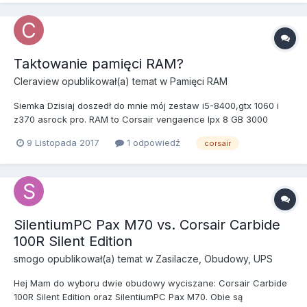
Taktowanie pamięci RAM?
Cleraview
opublikował(a) temat w
Pamięci RAM
Siemka Dzisiaj doszedł do mnie mój zestaw i5-8400,gtx 1060 i
z370 asrock pro. RAM to Corsair vengaence lpx 8 GB 3000
MHz.W biosie pokazuje,że taktowanie wynosi 2400 MHz.Jak
9 Listopada 2017
1 odpowiedź
corsair
podbić?
SilentiumPC Pax M70 vs. Corsair Carbide
100R Silent Edition
smogo
opublikował(a) temat w
Zasilacze, Obudowy, UPS
Hej Mam do wyboru dwie obudowy wyciszane: Corsair Carbide
100R Silent Edition oraz SilentiumPC Pax M70. Obie są