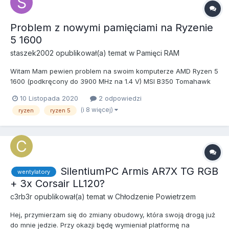
Problem z nowymi pamięciami na Ryzenie
5 1600
staszek2002
opublikował(a) temat w
Pamięci RAM
Witam Mam pewien problem na swoim komputerze AMD Ryzen 5
1600 (podkręcony do 3900 MHz na 1.4 V) MSI B350 Tomahawk
RAM Corsair Vengeance 4x4 3000 MHz CL15 (realnie przez
10 Listopada 2020
2 odpowiedzi
większość czasu działały na 2133 MHz, nawet na 2800 system
(i 8 więcej)
ryzen
ryzen 5
bywał niestabilny) Gigabyte RX570 4GB...
SilentiumPC Armis AR7X TG RGB
wentylatory
+ 3x Corsair LL120?
c3rb3r
opublikował(a) temat w
Chłodzenie Powietrzem
Hej, przymierzam się do zmiany obudowy, która swoją drogą już
do mnie jedzie. Przy okazji będę wymieniał platformę na