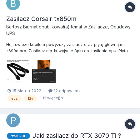
Zasilacz Corsair tx850m
Bartosz Biernat
opublikował(a) temat w
Zasilacze, Obudowy,
UPS
Hej, świeżo kupilem powyższy zasilacz oraz płytę główną msi
z690a pro. Zasilacz ma 1x wyjscie 8pin do zasilania cpu. Płyta
daje możliwość podpięcia 2x 8 pin pod cpu. Niestety zasilacz w
zestawie ma tylko jedno wyjscie zasilania cpu. Chciałbym
dokupić modularny kabel eps 8 pin 12v. Czy ktoś może coś...
15 Marca 2022
12 odpowiedzi
(i 12 więcej)
eps
12v
Jaki zasilacz do RTX 3070 Ti ?
rtx3070ti