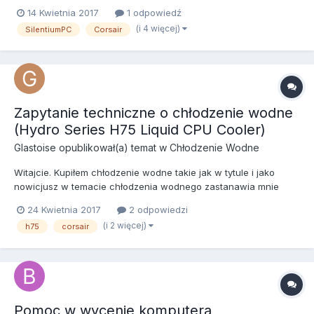
praktycznie w tej samej cenie. Problem tradycyjnie jest z
14 Kwietnia 2017
1 odpowiedź
wyborem. Każda ma swoje plusy i minusy - wiadomo. Na
(i 4 więcej)
SilentiumPC
Corsair
początek określę przyzbliżone wymagania co do konstrukcji: -
rozm...
Zapytanie techniczne o chłodzenie wodne
(Hydro Series H75 Liquid CPU Cooler)
Glastoise
opublikował(a) temat w
Chłodzenie Wodne
Witajcie. Kupiłem chłodzenie wodne takie jak w tytule i jako
nowicjusz w temacie chłodzenia wodnego zastanawia mnie
jedna rzecz. Mianowicie gdy potrząsałem radiatorem słyszę w
24 Kwietnia 2017
2 odpowiedzi
nim tak jakby bulgotanie, przelewająca się ciecz. Trochę mnie to
(i 2 więcej)
h75
corsair
zastanowiło bo na forach piszą, że nie może być w obiegu po...
Pomoc w wycenie komputera