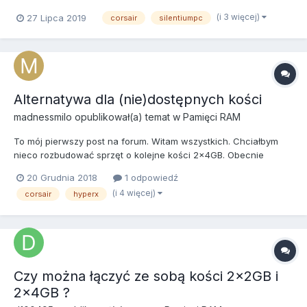
prawdopodobnie Ryzena 3700x z leciwego i5--4590. Czy da się
(i 3 więcej)
27 Lipca 2019
corsair
silentiumpc
jakoś sparować wbudowane wentylatory W armisie do moich
Corsairów LL120? Posiadam zestaw 3 wentylatorów spięte
dołączonym...
Alternatywa dla (nie)dostępnych kości
madnessmilo
opublikował(a) temat w
Pamięci RAM
To mój pierwszy post na forum. Witam wszystkich. Chciałbym
nieco rozbudować sprzęt o kolejne kości 2x4GB. Obecnie
posiadam Corsair Vengeance, DDR4, 3000MHz, CL15, 2x4GB.
20 Grudnia 2018
1 odpowiedź
Ciężko z dostępnością tych kości w okolicy, więc pojawiają się
(i 4 więcej)
corsair
hyperx
dwa pytania; czy takie same, lecz CL16 nie będą się z nimi...
Czy można łączyć ze sobą kości 2x2GB i
2x4GB ?