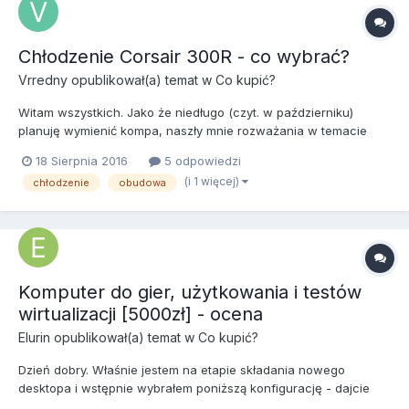
Chłodzenie Corsair 300R - co wybrać?
Vrredny
opublikował(a) temat w
Co kupić?
Witam wszystkich. Jako że niedługo (czyt. w październiku)
planuję wymienić kompa, naszły mnie rozważania w temacie
chłodzenia obudowy. Budą, jaką chcę zakupić, jest Corsair
18 Sierpnia 2016
5 odpowiedzi
Carbide Series 300R. Są w niej zamontowane fabrycznie dwa
(i 1 więcej)
chłodzenie
obudowa
wentyle Corsaira o następujących parametrach: 140mm Corsair
A1...
Komputer do gier, użytkowania i testów
wirtualizacji [5000zł] - ocena
Elurin
opublikował(a) temat w
Co kupić?
Dzień dobry. Właśnie jestem na etapie składania nowego
desktopa i wstępnie wybrałem poniższą konfigurację - dajcie
znać czy wybrana konfiguracja jest OK, może macie jakieś