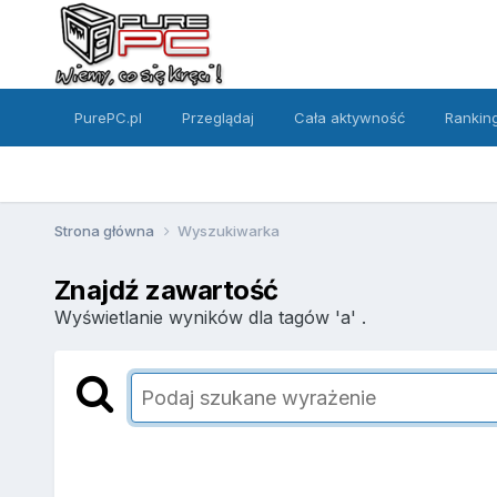
PurePC.pl
Przeglądaj
Cała aktywność
Rankin
Strona główna
Wyszukiwarka
Znajdź zawartość
Wyświetlanie wyników dla tagów 'a' .