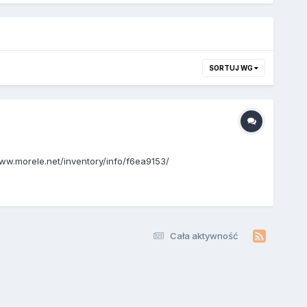
SORTUJ WG
ww.morele.net/inventory/info/f6ea9153/
Cała aktywność