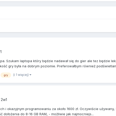
1
. Szukam laptopa który będzie nadawał się do gier ale tez będzie lekki
kość gry była na dobrym poziomie. Preferowałbym również podświetlana
(i 1 więcej)
gry
 2w1
h i okazyjnym programowaniu za około 1600 zł. Oczywiście używany, b
 dołożenia do 8-16 GB RAM, - możliwie jak najmocniejs...