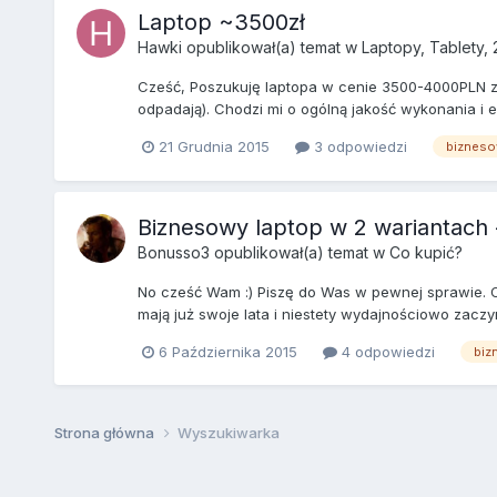
Laptop ~3500zł
Hawki
opublikował(a) temat w
Laptopy, Tablety, 
Cześć, Poszukuję laptopa w cenie 3500-4000PLN z 
odpadają). Chodzi mi o ogólną jakość wykonania i e
21 Grudnia 2015
3 odpowiedzi
biznes
Biznesowy laptop w 2 wariantach -
Bonusso3
opublikował(a) temat w
Co kupić?
No cześć Wam :) Piszę do Was w pewnej sprawie. O
mają już swoje lata i niestety wydajnościowo zaczy
6 Października 2015
4 odpowiedzi
biz
Strona główna
Wyszukiwarka