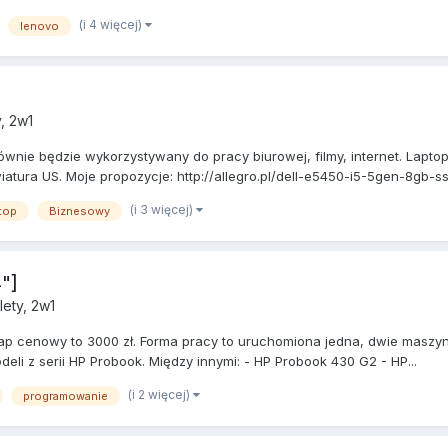
(i 4 więcej)
lenovo
, 2w1
łównie będzie wykorzystywany do pracy biurowej, filmy, internet. Lapt
tura US. Moje propozycje: http://allegro.pl/dell-e5450-i5-5gen-8gb-ssd
(i 3 więcej)
top
Biznesowy
"]
lety, 2w1
ap cenowy to 3000 zł. Forma pracy to uruchomiona jedna, dwie maszyny
odeli z serii HP Probook. Między innymi: - HP Probook 430 G2 - HP...
(i 2 więcej)
programowanie