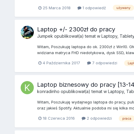
25 Marca 2018
1 odpowiedź
używany
Laptop +/- 2300zł do pracy
Jumpek
opublikował(a) temat w
Laptopy, Tablety
Witam, Poszukuję laptopa do ok. 2300zł z Win10. G
widziana matryca FHD niedotykowa, dysk SSD, klawia
4 Października 2017
7 odpowiedzi
Lap
Laptop biznesowy do pracy [13-14
konradinho
opublikował(a) temat w
Laptopy, Tab
Witam, Poszukuję wydajnego laptopa do pracy, puł
oraz jakieś Spotify. Aktualnie podoba mi się kilka m
18 Czerwca 2016
2 odpowiedzi
praca