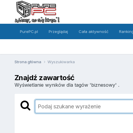
PurePC.pl
Przeglądaj
Cała aktywność
Rankin
Strona główna
Wyszukiwarka
Znajdź zawartość
Wyświetlanie wyników dla tagów 'biznesowy' .