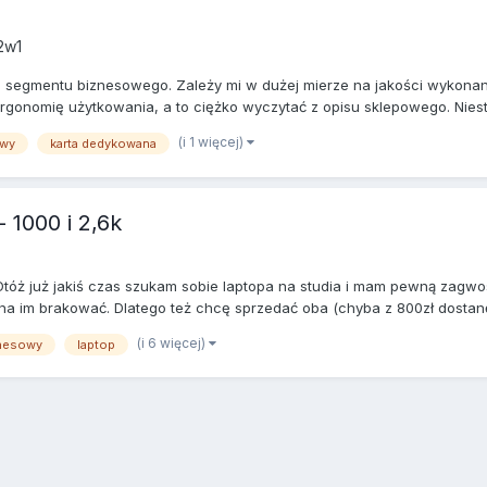
2w1
segmentu biznesowego. Zależy mi w dużej mierze na jakości wykonania 
rgonomię użytkowania, a to ciężko wyczytać z opisu sklepowego. Nieste
(i 1 więcej)
owy
karta dedykowana
 1000 i 2,6k
tóż już jakiś czas szukam sobie laptopa na studia i mam pewną zagwo
na im brakować. Dlatego też chcę sprzedać oba (chyba z 800zł dostanę ;
(i 6 więcej)
nesowy
laptop