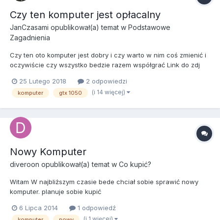
Czy ten komputer jest opłacalny
JanCzasami
opublikował(a) temat w
Podstawowe
Zagadnienia
Czy ten oto komputer jest dobry i czy warto w nim coś zmienić i
oczywiście czy wszystko bedzie razem współgrać Link do zdj
koszyka: https://imgur.com/a/yKzIP
25 Lutego 2018
2 odpowiedzi
(i 14 więcej)
komputer
gtx 1050
Nowy Komputer
diveroon
opublikował(a) temat w
Co kupić?
Witam W najbliższym czasie bede chciał sobie sprawić nowy
komputer. planuje sobie kupić
http://www.purepc.pl/zestawy_komputerowe/jaki_komputer_kupi
6 Lipca 2014
1 odpowiedź
c_zestawy_komputerowe_na_lipiec_2014?page=0,14 + obudowa
(i 1 więcej)
komputer
nowy