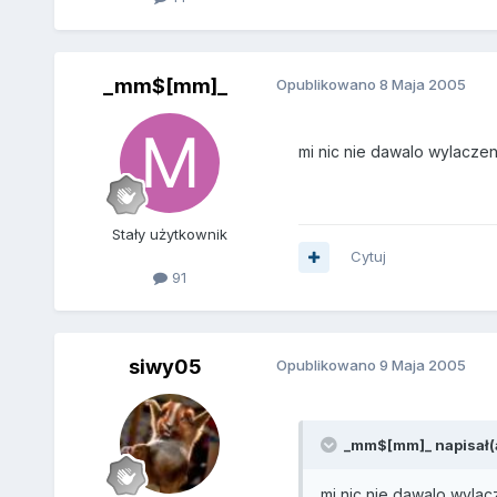
_mm$[mm]_
Opublikowano
8 Maja 2005
mi nic nie dawalo wylaczen
Stały użytkownik
Cytuj
91
siwy05
Opublikowano
9 Maja 2005
_mm$[mm]_ napisał(a
mi nic nie dawalo wylac