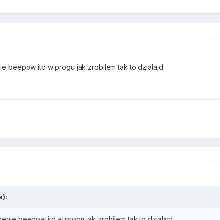
Zgł
ie beepow itd w progu jak zrobilem tak to dziala;d
Zgł
):
zenie beepow itd w progu jak zrobilem tak to dziala;d