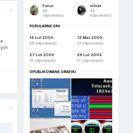
Fonzi
m1xer
oś
46
45
odpowiedzi
odpowiedzi
POPULARNE DNI
14 Lut 2005
12 Mar 2005
ka
25 odpowiedzi
21 odpowiedzi
zych
27 Lut 2005
26 Lut 2005
19 odpowiedzi
17 odpowiedzi
OPUBLIKOWANE GRAFIKI
oś