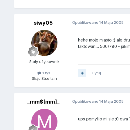
siwy05
Opublikowano
14 Maja 2005
hehe moje miasto :) ale dr
taktowan.... 500/780 - jaki
Stały użytkownik
1 tys.
Cytuj
Skąd:
Stse'tsin
_mm$[mm]_
Opublikowano
14 Maja 2005
ups pomylilo mi sie ;0 qwa 