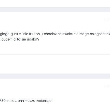
Zgł
ugiego guru mi nie trzeba ;) chociaz na swoim nie moge osiagnac ta
m cudem ci to sie udalo??
Zgł
730 a nie... ehh musze zmienic;d