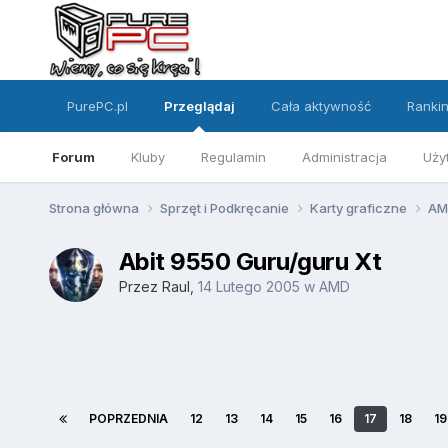
PurePC.pl
Przeglądaj
Cała aktywność
Ranki
Forum
Kluby
Regulamin
Administracja
Uży
Strona główna
Sprzęt i Podkręcanie
Karty graficzne
A
Abit 9550 Guru/guru Xt
Przez
Raul
,
14 Lutego 2005
w
AMD
POPRZEDNIA
12
13
14
15
16
17
18
19