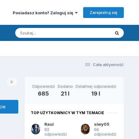
Zarejestruj się
Posiadasz konto? Zaloguj się
Cała aktywność
0
Odpowiedzi
Dodano
Ostatniej odpowiedzi
685
21 l
19 l
cie
TOP UŻYTKOWNICY W TYM TEMACIE
Raul
siwy05
82
66
odpowiedzi
odpowiedzi