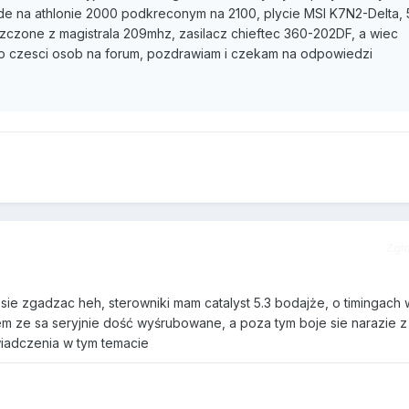
e na athlonie 2000 podkreconym na 2100, plycie MSI K7N2-Delta, 
zczone z magistrala 209mhz, zasilacz chieftec 360-202DF, a wiec
o czesci osob na forum, pozdrawiam i czekam na odpowiedzi
Zgł
ie zgadzac heh, sterowniki mam catalyst 5.3 bodajże, o timingach 
m ze sa seryjnie dość wyśrubowane, a poza tym boje sie narazie z 
iadczenia w tym temacie