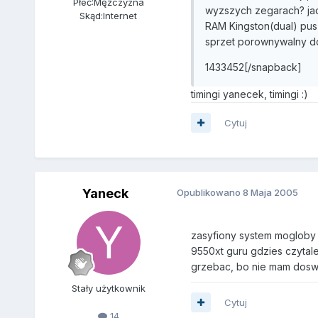
Płeć:
Mężczyzna
wyzszych zegarach? jad
Skąd:
Internet
RAM Kingston(dual) pus
sprzet porownywalny d
1433452[/snapback]
timingi yanecek, timingi :)
Cytuj
Yaneck
Opublikowano
8 Maja 2005
zasyfiony system mogloby s
9550xt guru gdzies czytale
grzebac, bo nie mam dosw
Stały użytkownik
Cytuj
14