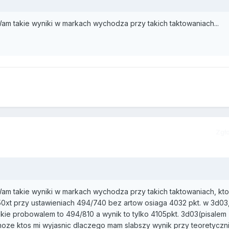
Wam takie wyniki w markach wychodza przy takich taktowaniach...
Zgł
Wam takie wyniki w markach wychodza przy takich taktowaniach, kto
50xt przy ustawieniach 494/740 bez artow osiaga 4032 pkt. w 3d03
kie probowalem to 494/810 a wynik to tylko 4105pkt. 3d03(pisalem
 moze ktos mi wyjasnic dlaczego mam slabszy wynik przy teoretyczn