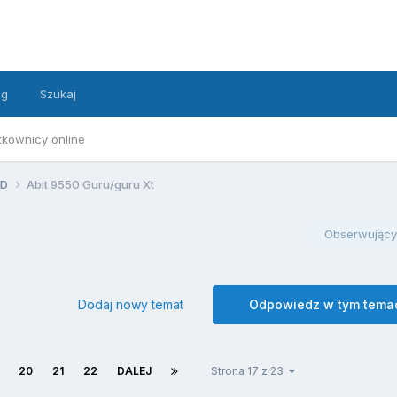
ng
Szukaj
tkownicy online
MD
Abit 9550 Guru/guru Xt
Obserwujący
Dodaj nowy temat
Odpowiedz w tym tema
20
21
22
DALEJ
Strona 17 z 23