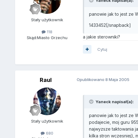
Yaneck napisał(a):
panowie jak to jest ze 
Stały użytkownik
1433452[/snapback]
118
a jakie sterowniki?
Skąd:
Miasto Grzechu
Cytuj
Raul
Opublikowano
8 Maja 2005
Yaneck napisał(a):
panowie jak to jest ze 
Stały użytkownik
podajecie, moj guru 95
najwyzsze taktowania ja
680
kilka stron wczesniej),