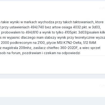
Zgł
 takie wyniki w markach wychodza przy takich taktowaniach, ktore
t przy ustawieniach 494/740 bez artow osiaga 4032 pkt. w 3d03,
 probowalem to 494/810 a wynik to tylko 4105pkt. 3d03(pisalem kil
os mi wyjasnic dlaczego mam slabszy wynik przy teoretycznie wyzs
e 2000 podkreconym na 2100, plycie MSI K7N2-Delta, 512 RAM
 magistrala 209mhz, zasilacz chieftec 360-202DF, a wiec sprzet
sob na forum, pozdrawiam i czekam na odpowiedzi
Zgł