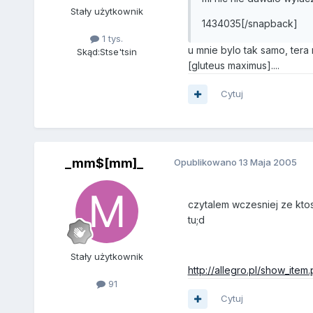
Stały użytkownik
1434035[/snapback]
1 tys.
u mnie bylo tak samo, tera
Skąd:
Stse'tsin
[gluteus maximus]....
Cytuj
_mm$[mm]_
Opublikowano
13 Maja 2005
czytalem wczesniej ze ktos
tu;d
Stały użytkownik
http://allegro.pl/show_ite
91
Cytuj