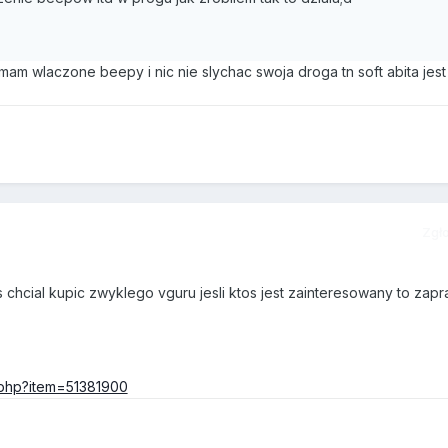
 mam wlaczone beepy i nic nie slychac swoja droga tn soft abita jest
Zgł
 chcial kupic zwyklego vguru jesli ktos jest zainteresowany to zap
m.php?item=51381900