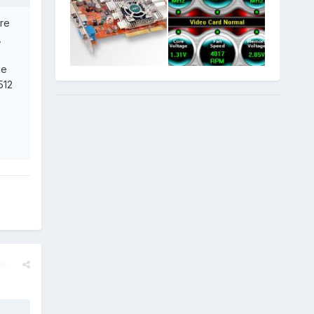
re
,
ie
512
oś