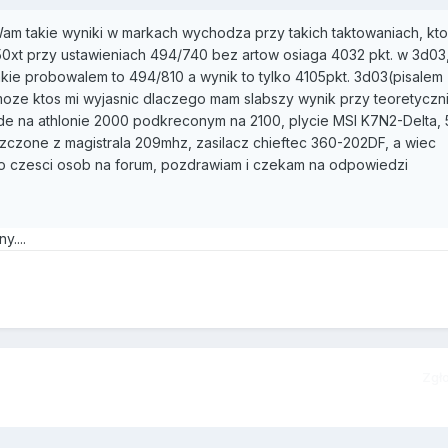
Wam takie wyniki w markach wychodza przy takich taktowaniach, kto
50xt przy ustawieniach 494/740 bez artow osiaga 4032 pkt. w 3d03
kie probowalem to 494/810 a wynik to tylko 4105pkt. 3d03(pisalem
 moze ktos mi wyjasnic dlaczego mam slabszy wynik przy teoretyczn
e na athlonie 2000 podkreconym na 2100, plycie MSI K7N2-Delta, 
zczone z magistrala 209mhz, zasilacz chieftec 360-202DF, a wiec
o czesci osob na forum, pozdrawiam i czekam na odpowiedzi
....
Zgł