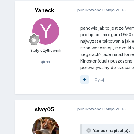
Yaneck
Opublikowano
8 Maja 2005
panowie jak to jest ze Wam
podajecie, moj guru 9550x
najwyzsze taktowania jakie
stron wczesniej), moze kt
Stały użytkownik
zegarach? jade na athloni
Kingston(dual) puszczone z
14
porownywalny do czesci o
Cytuj
siwy05
Opublikowano
8 Maja 2005
Yaneck napisał(a):