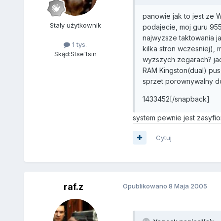
panowie jak to jest ze 
Stały użytkownik
podajecie, moj guru 95
najwyzsze taktowania ja
1 tys.
kilka stron wczesniej),
Skąd:
Stse'tsin
wyzszych zegarach? jad
RAM Kingston(dual) pus
sprzet porownywalny d
1433452[/snapback]
system pewnie jest zasyfiony
Cytuj
raf.z
Opublikowano
8 Maja 2005