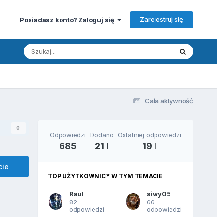
Zarejestruj się
Posiadasz konto? Zaloguj się
Cała aktywność
0
Odpowiedzi
Dodano
Ostatniej odpowiedzi
685
21 l
19 l
cie
TOP UŻYTKOWNICY W TYM TEMACIE
Raul
siwy05
82
66
odpowiedzi
odpowiedzi