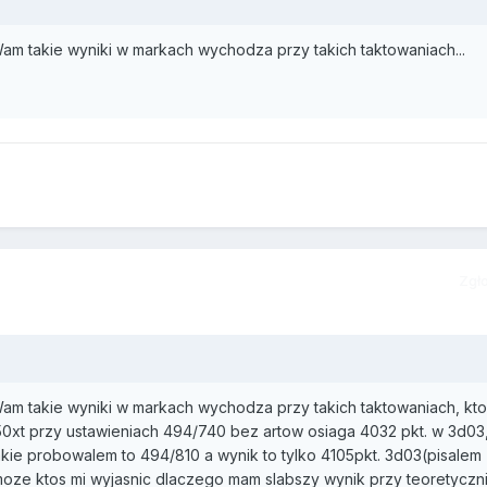
Wam takie wyniki w markach wychodza przy takich taktowaniach...
Zgł
Wam takie wyniki w markach wychodza przy takich taktowaniach, kto
50xt przy ustawieniach 494/740 bez artow osiaga 4032 pkt. w 3d03
kie probowalem to 494/810 a wynik to tylko 4105pkt. 3d03(pisalem
 moze ktos mi wyjasnic dlaczego mam slabszy wynik przy teoretyczn