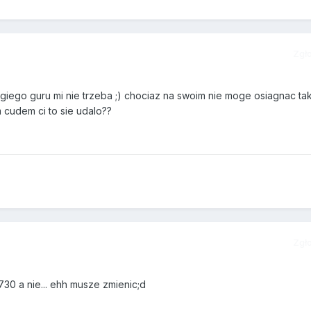
Zgł
ugiego guru mi nie trzeba ;) chociaz na swoim nie moge osiagnac ta
m cudem ci to sie udalo??
Zgł
730 a nie... ehh musze zmienic;d