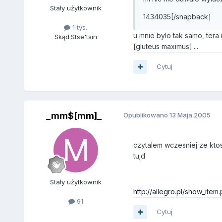
Stały użytkownik
1434035[/snapback]
1 tys.
u mnie bylo tak samo, tera
Skąd:
Stse'tsin
[gluteus maximus]....
Cytuj
_mm$[mm]_
Opublikowano
13 Maja 2005
czytalem wczesniej ze ktos
tu;d
Stały użytkownik
http://allegro.pl/show_ite
91
Cytuj