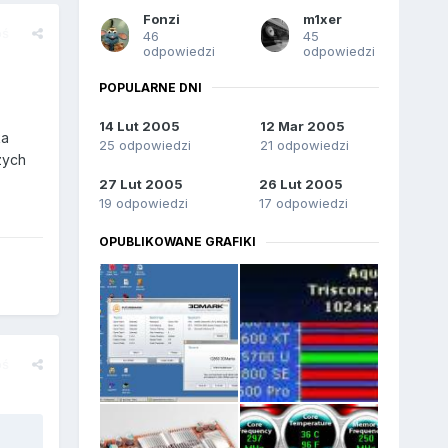
Fonzi
m1xer
oś
46
45
odpowiedzi
odpowiedzi
POPULARNE DNI
14 Lut 2005
12 Mar 2005
ka
25 odpowiedzi
21 odpowiedzi
zych
27 Lut 2005
26 Lut 2005
19 odpowiedzi
17 odpowiedzi
OPUBLIKOWANE GRAFIKI
oś