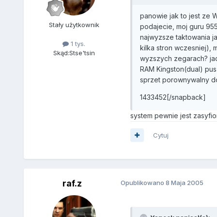
panowie jak to jest ze 
Stały użytkownik
podajecie, moj guru 95
najwyzsze taktowania ja
1 tys.
kilka stron wczesniej),
Skąd:
Stse'tsin
wyzszych zegarach? jad
RAM Kingston(dual) pus
sprzet porownywalny d
1433452[/snapback]
system pewnie jest zasyfiony
Cytuj
raf.z
Opublikowano
8 Maja 2005