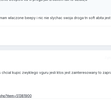
 mam wlaczone beepy i nic nie slychac swoja droga tn soft abita jest
Zgł
 chcial kupic zwyklego vguru jesli ktos jest zainteresowany to zap
m.php?item=51381900