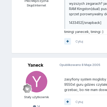
Płeć:
Mężczyzna
wyzszych zegarach? jad
Skąd:
Internet
RAM Kingston(dual) pus
sprzet porownywalny d
1433452[/snapback]
timingi yanecek, timingi :)
Cytuj
Yaneck
Opublikowano
8 Maja 2005
zasyfiony system mogloby s
9550xt guru gdzies czytale
grzebac, bo nie mam dosw
Stały użytkownik
Cytuj
14