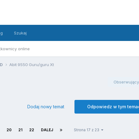
ng
Szukaj
tkownicy online
MD
Abit 9550 Guru/guru Xt
Obserwujący
Dodaj nowy temat
Odpowiedz w tym tema
20
21
22
DALEJ
Strona 17 z 23