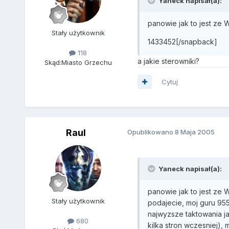
Yaneck napisał(a):
panowie jak to jest ze 
Stały użytkownik
1433452[/snapback]
118
a jakie sterowniki?
Skąd:
Miasto Grzechu
Cytuj
Raul
Opublikowano
8 Maja 2005
Yaneck napisał(a):
panowie jak to jest ze 
Stały użytkownik
podajecie, moj guru 95
najwyzsze taktowania ja
680
kilka stron wczesniej),