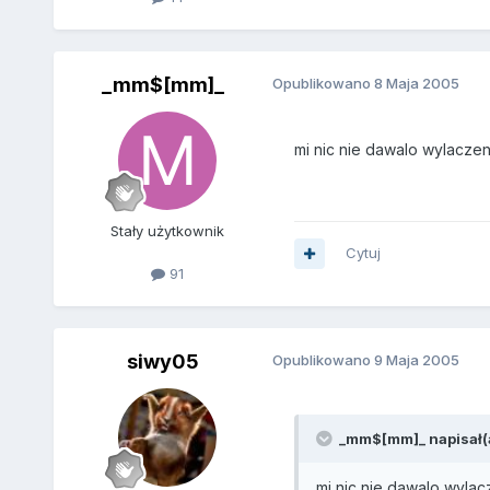
_mm$[mm]_
Opublikowano
8 Maja 2005
mi nic nie dawalo wylaczen
Stały użytkownik
Cytuj
91
siwy05
Opublikowano
9 Maja 2005
_mm$[mm]_ napisał(a
mi nic nie dawalo wylac