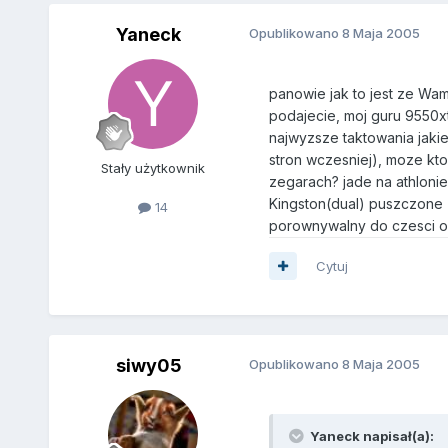
Yaneck
Opublikowano
8 Maja 2005
panowie jak to jest ze Wam
podajecie, moj guru 9550x
najwyzsze taktowania jakie
stron wczesniej), moze kt
Stały użytkownik
zegarach? jade na athloni
Kingston(dual) puszczone z
14
porownywalny do czesci o
Cytuj
siwy05
Opublikowano
8 Maja 2005
Yaneck napisał(a):