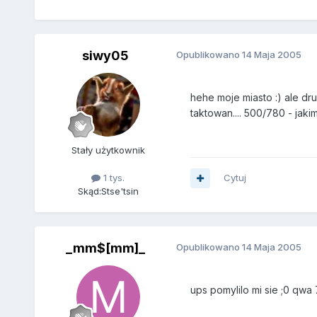
siwy05
Opublikowano
14 Maja 2005
hehe moje miasto :) ale dr
taktowan.... 500/780 - jaki
Stały użytkownik
1 tys.
Cytuj
Skąd:
Stse'tsin
_mm$[mm]_
Opublikowano
14 Maja 2005
ups pomylilo mi sie ;0 qwa 