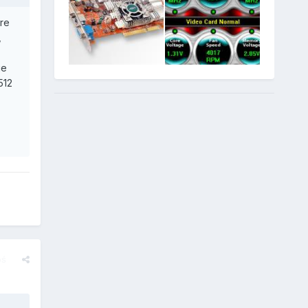
re
,
ie
512
oś