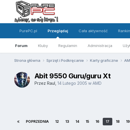
PurePC.pl
Przeglądaj
Cała aktywność
Ranki
Forum
Kluby
Regulamin
Administracja
Uży
Strona główna
Sprzęt i Podkręcanie
Karty graficzne
A
Abit 9550 Guru/guru Xt
Przez
Raul
,
14 Lutego 2005
w
AMD
POPRZEDNIA
12
13
14
15
16
17
18
19