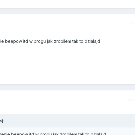
Zgł
ie beepow itd w progu jak zrobilem tak to dziala;d
Zgł
):
zenie beepow itd w progu jak zrobilem tak to dziala;d