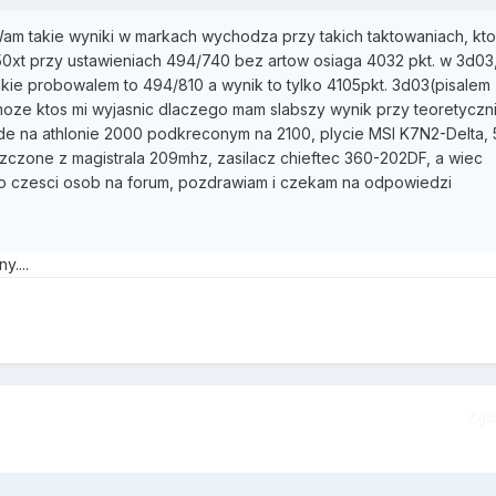
Wam takie wyniki w markach wychodza przy takich taktowaniach, kto
50xt przy ustawieniach 494/740 bez artow osiaga 4032 pkt. w 3d03
kie probowalem to 494/810 a wynik to tylko 4105pkt. 3d03(pisalem
 moze ktos mi wyjasnic dlaczego mam slabszy wynik przy teoretyczn
e na athlonie 2000 podkreconym na 2100, plycie MSI K7N2-Delta, 
zczone z magistrala 209mhz, zasilacz chieftec 360-202DF, a wiec
o czesci osob na forum, pozdrawiam i czekam na odpowiedzi
....
Zgł