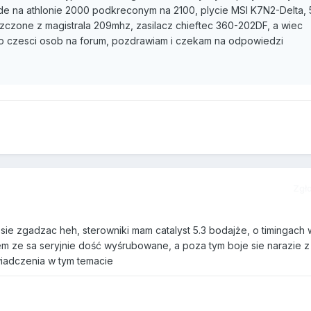
e na athlonie 2000 podkreconym na 2100, plycie MSI K7N2-Delta, 
zczone z magistrala 209mhz, zasilacz chieftec 360-202DF, a wiec
o czesci osob na forum, pozdrawiam i czekam na odpowiedzi
Zgł
ie zgadzac heh, sterowniki mam catalyst 5.3 bodajże, o timingach 
m ze sa seryjnie dość wyśrubowane, a poza tym boje sie narazie z 
iadczenia w tym temacie