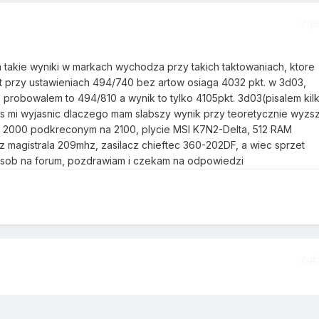
Zgł
 takie wyniki w markach wychodza przy takich taktowaniach, ktore
t przy ustawieniach 494/740 bez artow osiaga 4032 pkt. w 3d03,
 probowalem to 494/810 a wynik to tylko 4105pkt. 3d03(pisalem kil
os mi wyjasnic dlaczego mam slabszy wynik przy teoretycznie wyzs
e 2000 podkreconym na 2100, plycie MSI K7N2-Delta, 512 RAM
 magistrala 209mhz, zasilacz chieftec 360-202DF, a wiec sprzet
sob na forum, pozdrawiam i czekam na odpowiedzi
Zgł