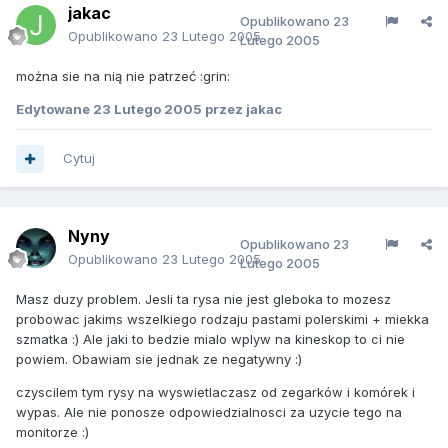
jakac
Opublikowano
23
Opublikowano
23 Lutego 2005
Lutego 2005
można sie na nią nie patrzeć :grin:
Edytowane
23 Lutego 2005
przez jakac
Cytuj
Nyny
Opublikowano
23
Opublikowano
23 Lutego 2005
Lutego 2005
Masz duzy problem. Jesli ta rysa nie jest gleboka to mozesz
probowac jakims wszelkiego rodzaju pastami polerskimi + miekka
szmatka :) Ale jaki to bedzie mialo wplyw na kineskop to ci nie
powiem. Obawiam sie jednak ze negatywny :)
czyscilem tym rysy na wyswietlaczasz od zegarków i komórek i
wypas. Ale nie ponosze odpowiedzialnosci za uzycie tego na
monitorze :)