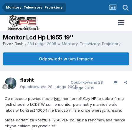
Monitory, Telewizory, Projektory
Monitor Lcd Hp L1955 19''
Przez
flasht
,
28 Lutego 2005
w
Monitory, Telewizory, Projektory
Odpowiedz w tym temacie
flasht
Opublikowano
28
Opublikowano
28 Lutego 2005
Lutego 2005
Co mozecie powiedziec o
tym
monitorze? Czy HP to dobra firma
jesli chodzi o LCD? W sumie monitor parametry ma niezle ale
jakos w kontrast 1000:1 nie bardzo mi sie chce wierzyc :unsure:
Moze dodam ze kosztuje 1960 PLN co jak na renomowana marke
chyba cakiem przyzwoicie!