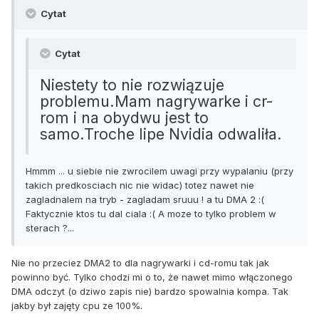
Cytat
Cytat
Niestety to nie rozwiązuje
problemu.Mam nagrywarke i cr-
rom i na obydwu jest to
samo.Troche lipe Nvidia odwaliła.
Hmmm ... u siebie nie zwrocilem uwagi przy wypalaniu (przy
takich predkosciach nic nie widac) totez nawet nie
zagladnalem na tryb - zagladam sruuu ! a tu DMA 2 :(
Faktycznie ktos tu dal ciala :( A moze to tylko problem w
sterach ?...
Nie no przeciez DMA2 to dla nagrywarki i cd-romu tak jak
powinno być. Tylko chodzi mi o to, że nawet mimo włączonego
DMA odczyt (o dziwo zapis nie) bardzo spowalnia kompa. Tak
jakby był zajęty cpu ze 100%.