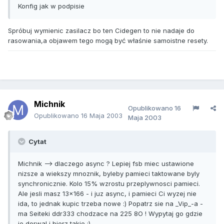
Konfig jak w podpisie
Spróbuj wymienic zasilacz bo ten Cidegen to nie nadaje do
rasowania,a objawem tego mogą być właśnie samoistne resety.
Michnik
Opublikowano
16
Opublikowano
16 Maja 2003
Maja 2003
Cytat
Michnik --> dlaczego async ? Lepiej fsb miec ustawione
nizsze a wiekszy mnoznik, byleby pamieci taktowane byly
synchronicznie. Kolo 15% wzrostu przeplywnosci pamieci.
Ale jesli masz 13x166 - i juz async, i pamieci Ci wyzej nie
ida, to jednak kupic trzeba nowe :) Popatrz sie na _Vip_-a -
ma Seiteki ddr333 chodzace na 225 8O ! Wypytaj go gdzie
je dorwal i bierz takie :)