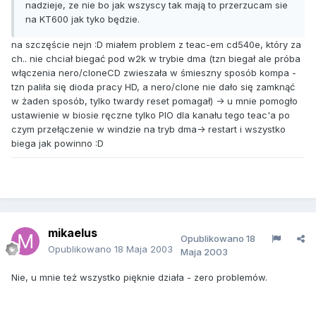
nadzieje, ze nie bo jak wszyscy tak mają to przerzucam sie
na KT600 jak tyko będzie.
na szczęście nejn :D miałem problem z teac-em cd540e, który za
ch.. nie chciał biegać pod w2k w trybie dma (tzn biegał ale próba
włączenia nero/cloneCD zwieszała w śmieszny sposób kompa -
tzn paliła się dioda pracy HD, a nero/clone nie dało się zamknąć
w żaden sposób, tylko twardy reset pomagał) -> u mnie pomogło
ustawienie w biosie ręczne tylko PIO dla kanału tego teac'a po
czym przełączenie w windzie na tryb dma-> restart i wszystko
biega jak powinno :D
mikaelus
Opublikowano
18
Opublikowano
18 Maja 2003
Maja 2003
Nie, u mnie też wszystko pięknie działa - zero problemów.