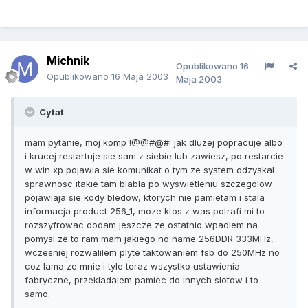
Michnik
Opublikowano
16
Opublikowano
16 Maja 2003
Maja 2003
Cytat
mam pytanie, moj komp !@@#@#! jak dluzej popracuje albo
i krucej restartuje sie sam z siebie lub zawiesz, po restarcie
w win xp pojawia sie komunikat o tym ze system odzyskal
sprawnosc itakie tam blabla po wyswietleniu szczegolow
pojawiaja sie kody bledow, ktorych nie pamietam i stala
informacja product 256_1, moze ktos z was potrafi mi to
rozszyfrowac dodam jeszcze ze ostatnio wpadlem na
pomysl ze to ram mam jakiego no name 256DDR 333MHz,
wczesniej rozwalilem plyte taktowaniem fsb do 250MHz no
coz lama ze mnie i tyle teraz wszystko ustawienia
fabryczne, przekladalem pamiec do innych slotow i to
samo.