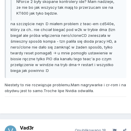
NForce 2 były skopane kontrolery ide? Mam nadzieje,
ze nie bo jak wszyscy tak mają to przerzucam sie na
KT600 jak tyko będzie.
na szczęście nejn :D miałem problem z teac-em cd540e,
który za ch.. nie chciał biegać pod w2k w trybie dma (tzn
biegał ale próba włączenia nero/cloneCD zwieszała w
śmieszny sposób kompa - tzn paliła się dioda pracy HD, a
nero/clone nie dało się zamknąć w żaden sposób, tylko
twardy reset pomagał) -> u mnie pomogło ustawienie w
biosie ręczne tylko PIO dla kanału tego teac'a po czym
przełączenie w windzie na tryb dma-> restart i wszystko
biega jak powinno :D
Niestety to nie rozwiązuje problemu.Mam nagrywarke i cr-rom i na
obydwu jest to samo.Troche lipe Nvidia odwaliła.
Vad3r
Opublikowano
18