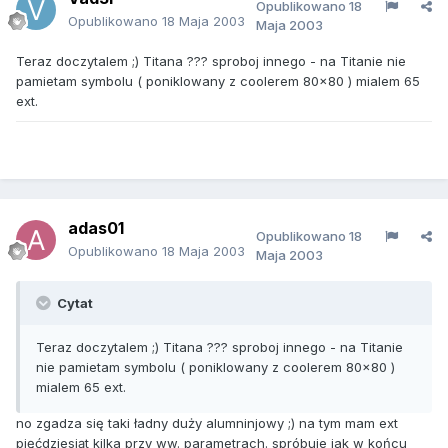
Opublikowano
18
Opublikowano
18 Maja 2003
Maja 2003
Teraz doczytalem ;) Titana ??? sproboj innego - na Titanie nie
pamietam symbolu ( poniklowany z coolerem 80x80 ) mialem 65
ext.
adas01
Opublikowano
18
Opublikowano
18 Maja 2003
Maja 2003
Cytat
Teraz doczytalem ;) Titana ??? sproboj innego - na Titanie
nie pamietam symbolu ( poniklowany z coolerem 80x80 )
mialem 65 ext.
no zgadza się taki ładny duży alumninjowy ;) na tym mam ext
pięćdziesiąt kilka przy ww. parametrach. spróbuje jak w końcu