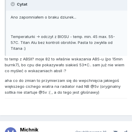
Cytat
Ano zapomniałem o braku dziurek...
Temperaturki -> odczyt z BIOSU - temp. min. 45 max. 55-
57C. Titan Alu
bez
kontroli obrotów. Pasta to zwykła od
Titana :)
to temp z ABSII? moje 82 to właśnie wskazania ABS-u (po 15min
burnk7), bo cpu die pokazywało siakieś 53*C.. sam już nie wiem
co myśleć o wskazaniach absII :?
aha co do zmian to przymierzam się do wepchnięcia jakiegoś
większego cichego wiatra na radiator nad NB @5v (oryginalny
soltka nie startuje @5v :( , a do tego jest głośnawy)
Michnik