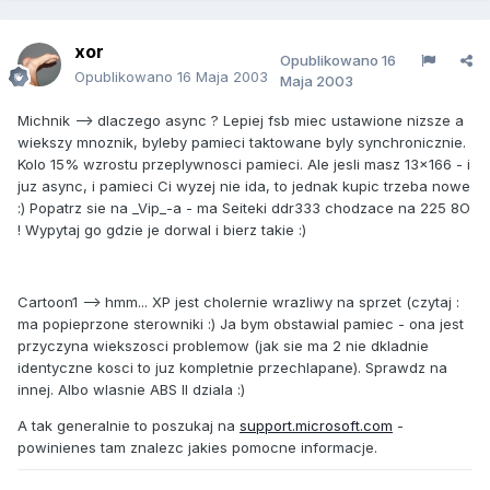
xor
Opublikowano
16
Opublikowano
16 Maja 2003
Maja 2003
Michnik --> dlaczego async ? Lepiej fsb miec ustawione nizsze a
wiekszy mnoznik, byleby pamieci taktowane byly synchronicznie.
Kolo 15% wzrostu przeplywnosci pamieci. Ale jesli masz 13x166 - i
juz async, i pamieci Ci wyzej nie ida, to jednak kupic trzeba nowe
:) Popatrz sie na _Vip_-a - ma Seiteki ddr333 chodzace na 225 8O
! Wypytaj go gdzie je dorwal i bierz takie :)
Cartoon1 --> hmm... XP jest cholernie wrazliwy na sprzet (czytaj :
ma popieprzone sterowniki :) Ja bym obstawial pamiec - ona jest
przyczyna wiekszosci problemow (jak sie ma 2 nie dkladnie
identyczne kosci to juz kompletnie przechlapane). Sprawdz na
innej. Albo wlasnie ABS II dziala :)
A tak generalnie to poszukaj na
support.microsoft.com
-
powinienes tam znalezc jakies pomocne informacje.