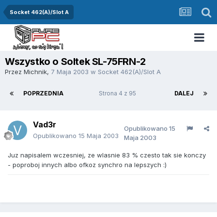
Socket 462(A)/Slot A
Wszystko o Soltek SL-75FRN-2
Przez
Michnik
,
7 Maja 2003
w
Socket 462(A)/Slot A
POPRZEDNIA
Strona 4 z 95
DALEJ
Vad3r
Opublikowano
15
Opublikowano
15 Maja 2003
Maja 2003
Juz napisalem wczesniej, ze wlasnie 83 % czesto tak sie konczy
- poproboj innych albo ofkoz synchro na lepszych :)