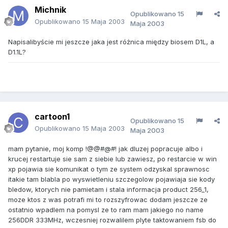
Michnik
Opublikowano
15
Opublikowano
15 Maja 2003
Maja 2003
Napisalibyście mi jeszcze jaka jest różnica między biosem D1L, a
D1.1L?
cartoon1
Opublikowano
15
Opublikowano
15 Maja 2003
Maja 2003
mam pytanie, moj komp !@@#@#! jak dluzej popracuje albo i
krucej restartuje sie sam z siebie lub zawiesz, po restarcie w win
xp pojawia sie komunikat o tym ze system odzyskal sprawnosc
itakie tam blabla po wyswietleniu szczegolow pojawiaja sie kody
bledow, ktorych nie pamietam i stala informacja product 256_1,
moze ktos z was potrafi mi to rozszyfrowac dodam jeszcze ze
ostatnio wpadlem na pomysl ze to ram mam jakiego no name
256DDR 333MHz, wczesniej rozwalilem plyte taktowaniem fsb do