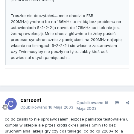
Troszke nie doczytałeś.... mnie chodzi o FSB
200MHz(synchro) bo na 166MHz to mi idą bez problemu na
ustawieniach 5-2-2-2(a nawet do 178MHz co i tak nie jest
żadną rewelacją). Mnie chodzi głównie o to żeby puścić
procesor synchronicznie z pamięciami na 200MHz najlepiej
własnie na timingach 5-2-2-2 i sie własnie zastanawiam
czy Twinmosy by nie poszły na tyle...Jakby ktoś coś
powiedział o tych pamięciach....
cartoon1
Opublikowano
16
Opublikowano
16 Maja 2003
Maja 2003
co do zasilki to nie sproawdzalem jeszcze pamiatke testowalem u
kumpla w sklepie ale przez krotki okres jakies 5min i to bez
uruchamiania jakiejs gry czy cos takiego, co do xp 2200+ to ja