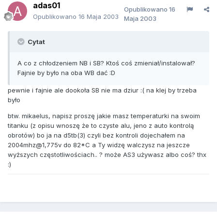
adas01
Opublikowano
16
Opublikowano
16 Maja 2003
Maja 2003
Cytat
A co z chłodzeniem NB i SB? Ktoś coś zmieniał/instalował?
Fajnie by było na oba WB dać :D
pewnie i fajnie ale dookoła SB nie ma dziur :( na klej by trzeba
było
btw. mikaelus, napisz proszę jakie masz temperaturki na swoim
titanku (z opisu wnoszę że to czyste alu, jeno z auto kontrolą
obrotów) bo ja na d5tb(3) czyli bez kontroli dojechałem na
2004mhz@1,775v do 82*C a Ty widzę walczysz na jeszcze
wyższych częstotliwościach.. ? może AS3 używasz albo coś? thx
:)