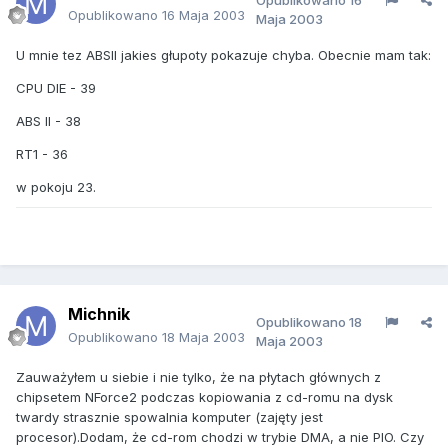
Opublikowano
16
Opublikowano
16 Maja 2003
Maja 2003
U mnie tez ABSII jakies głupoty pokazuje chyba. Obecnie mam tak:
CPU DIE - 39
ABS II - 38
RT1 - 36
w pokoju 23.
Michnik
Opublikowano
18
Opublikowano
18 Maja 2003
Maja 2003
Zauważyłem u siebie i nie tylko, że na płytach głównych z
chipsetem NForce2 podczas kopiowania z cd-romu na dysk
twardy strasznie spowalnia komputer (zajęty jest
procesor).Dodam, że cd-rom chodzi w trybie DMA, a nie PIO. Czy