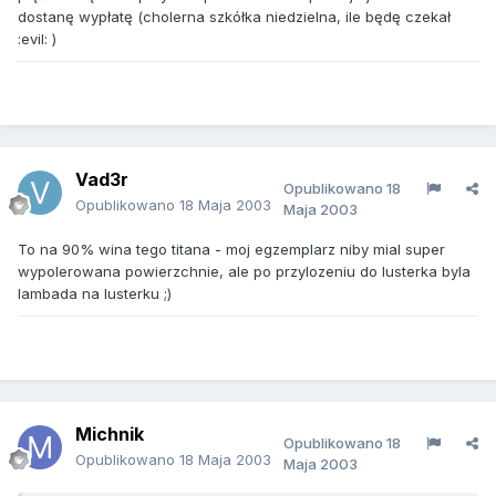
dostanę wypłatę (cholerna szkółka niedzielna, ile będę czekał
:evil: )
Vad3r
Opublikowano
18
Opublikowano
18 Maja 2003
Maja 2003
To na 90% wina tego titana - moj egzemplarz niby mial super
wypolerowana powierzchnie, ale po przylozeniu do lusterka byla
lambada na lusterku ;)
Michnik
Opublikowano
18
Opublikowano
18 Maja 2003
Maja 2003