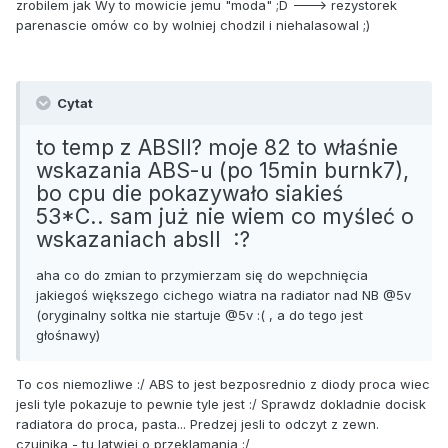
zrobilem jak Wy to mowicie jemu "moda" ;D ---> rezystorek
parenascie omów co by wolniej chodzil i niehalasowal ;)
Cytat
to temp z ABSII? moje 82 to właśnie
wskazania ABS-u (po 15min burnk7),
bo cpu die pokazywało siakieś
53*C.. sam już nie wiem co myśleć o
wskazaniach absII :?
aha co do zmian to przymierzam się do wepchnięcia
jakiegoś większego cichego wiatra na radiator nad NB @5v
(oryginalny soltka nie startuje @5v :( , a do tego jest
głośnawy)
To cos niemozliwe :/ ABS to jest bezposrednio z diody proca wiec
jesli tyle pokazuje to pewnie tyle jest :/ Sprawdz dokladnie docisk
radiatora do proca, pasta... Predzej jesli to odczyt z zewn.
czujnika - tu latwiej o przeklamania :/