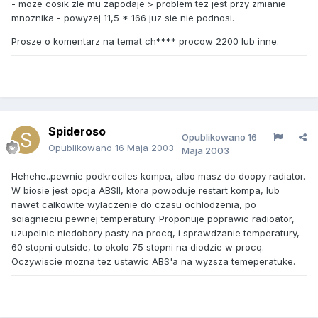
- moze cosik zle mu zapodaje > problem tez jest przy zmianie
mnoznika - powyzej 11,5 * 166 juz sie nie podnosi.
Prosze o komentarz na temat ch**** procow 2200 lub inne.
Spideroso
Opublikowano
16
Opublikowano
16 Maja 2003
Maja 2003
Hehehe..pewnie podkreciles kompa, albo masz do doopy radiator.
W biosie jest opcja ABSII, ktora powoduje restart kompa, lub
nawet calkowite wylaczenie do czasu ochlodzenia, po
soiagnieciu pewnej temperatury. Proponuje poprawic radioator,
uzupelnic niedobory pasty na procq, i sprawdzanie temperatury,
60 stopni outside, to okolo 75 stopni na diodzie w procq.
Oczywiscie mozna tez ustawic ABS'a na wyzsza temeperatuke.