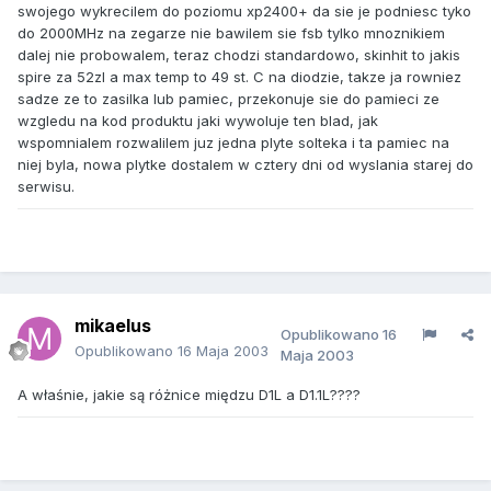
swojego wykrecilem do poziomu xp2400+ da sie je podniesc tyko
do 2000MHz na zegarze nie bawilem sie fsb tylko mnoznikiem
dalej nie probowalem, teraz chodzi standardowo, skinhit to jakis
spire za 52zl a max temp to 49 st. C na diodzie, takze ja rowniez
sadze ze to zasilka lub pamiec, przekonuje sie do pamieci ze
wzgledu na kod produktu jaki wywoluje ten blad, jak
wspomnialem rozwalilem juz jedna plyte solteka i ta pamiec na
niej byla, nowa plytke dostalem w cztery dni od wyslania starej do
serwisu.
mikaelus
Opublikowano
16
Opublikowano
16 Maja 2003
Maja 2003
A właśnie, jakie są różnice międzu D1L a D1.1L????