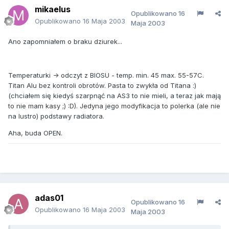
mikaelus
Opublikowano
16
Opublikowano
16 Maja 2003
Maja 2003
Ano zapomniałem o braku dziurek...
Temperaturki -> odczyt z BIOSU - temp. min. 45 max. 55-57C.
Titan Alu
bez
kontroli obrotów. Pasta to zwykła od Titana :)
(chciałem się kiedyś szarpnąć na AS3 to nie mieli, a teraz jak mają
to nie mam kasy ;) :D). Jedyna jego modyfikacja to polerka (ale nie
na lustro) podstawy radiatora.
Aha, buda OPEN.
adas01
Opublikowano
16
Opublikowano
16 Maja 2003
Maja 2003