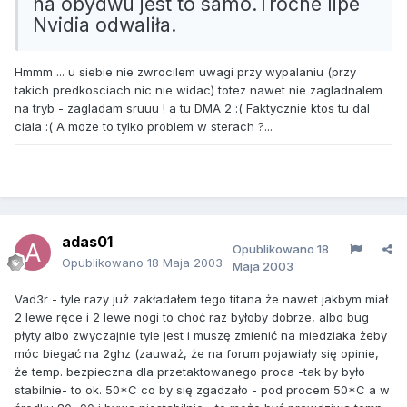
na obydwu jest to samo.Troche lipe
Nvidia odwaliła.
Hmmm ... u siebie nie zwrocilem uwagi przy wypalaniu (przy
takich predkosciach nic nie widac) totez nawet nie zagladnalem
na tryb - zagladam sruuu ! a tu DMA 2 :( Faktycznie ktos tu dal
ciala :( A moze to tylko problem w sterach ?...
adas01
Opublikowano
18
Opublikowano
18 Maja 2003
Maja 2003
Vad3r - tyle razy już zakładałem tego titana że nawet jakbym miał
2 lewe ręce i 2 lewe nogi to choć raz byłoby dobrze, albo bug
płyty albo zwyczajnie tyle jest i muszę zmienić na miedziaka żeby
móc biegać na 2ghz (zauważ, że na forum pojawiały się opinie,
że temp. bezpieczna dla przetaktowanego proca -tak by było
stabilnie- to ok. 50*C co by się zgadzało - pod procem 50*C a w