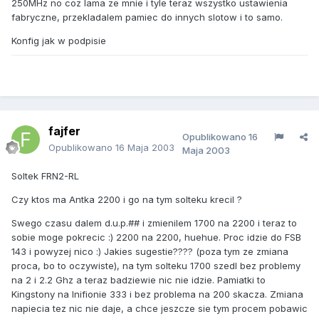
250MHz no coz lama ze mnie i tyle teraz wszystko ustawienia
fabryczne, przekladalem pamiec do innych slotow i to samo.
Konfig jak w podpisie
fajfer
Opublikowano
16
Opublikowano
16 Maja 2003
Maja 2003
Soltek FRN2-RL
Czy ktos ma Antka 2200 i go na tym solteku krecil ?
Swego czasu dalem d.u.p.## i zmienilem 1700 na 2200 i teraz to
sobie moge pokrecic :) 2200 na 2200, huehue. Proc idzie do FSB
143 i powyzej nico :) Jakies sugestie???? (poza tym ze zmiana
proca, bo to oczywiste), na tym solteku 1700 szedl bez problemy
na 2 i 2.2 Ghz a teraz badziewie nic nie idzie. Pamiatki to
Kingstony na Inifionie 333 i bez problema na 200 skacza. Zmiana
napiecia tez nic nie daje, a chce jeszcze sie tym procem pobawic