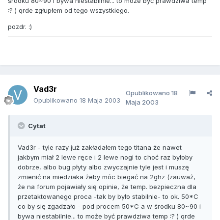
środku 80~90 i bywa niestabilnie... to może być prawdziwa temp
:? ) qrde zgłupłem od tego wszystkiego.
pozdr. :)
Vad3r
Opublikowano
18
Opublikowano
18 Maja 2003
Maja 2003
Cytat
Vad3r - tyle razy już zakładałem tego titana że nawet
jakbym miał 2 lewe ręce i 2 lewe nogi to choć raz byłoby
dobrze, albo bug płyty albo zwyczajnie tyle jest i muszę
zmienić na miedziaka żeby móc biegać na 2ghz (zauważ,
że na forum pojawiały się opinie, że temp. bezpieczna dla
przetaktowanego proca -tak by było stabilnie- to ok. 50*C
co by się zgadzało - pod procem 50*C a w środku 80~90 i
bywa niestabilnie... to może być prawdziwa temp :? ) qrde