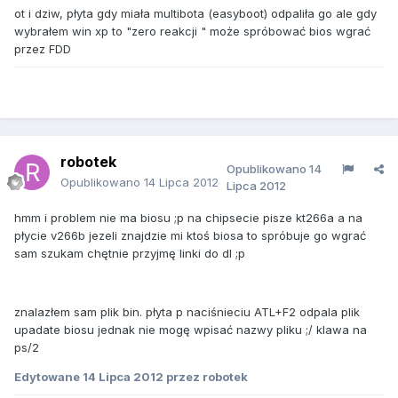
ot i dziw, płyta gdy miała multibota (easyboot) odpaliła go ale gdy
wybrałem win xp to "zero reakcji " może spróbować bios wgrać
przez FDD
robotek
Opublikowano
14
Opublikowano
14 Lipca 2012
Lipca 2012
hmm i problem nie ma biosu ;p na chipsecie pisze kt266a a na
płycie v266b jezeli znajdzie mi ktoś biosa to spróbuje go wgrać
sam szukam chętnie przyjmę linki do dl ;p
znalazłem sam plik bin. płyta p naciśnieciu ATL+F2 odpala plik
upadate biosu jednak nie mogę wpisać nazwy pliku ;/ klawa na
ps/2
Edytowane
14 Lipca 2012
przez robotek