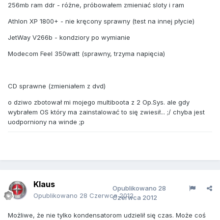
256mb ram ddr - różne, próbowałem zmieniać sloty i ram
Athlon XP 1800+ - nie kręcony sprawny (test na innej płycie)
JetWay V266b - kondziory po wymianie
Modecom Feel 350watt (sprawny, trzyma napięcia)
CD sprawne (zmieniałem z dvd)
o dziwo zbotował mi mojego multiboota z 2 Op.Sys. ale gdy
wybrałem OS który ma zainstalować to się zwiesił... ;/ chyba jest
uodporniony na winde ;p
Klaus
Opublikowano
28
Opublikowano
28 Czerwca 2012
Czerwca 2012
Możliwe, że nie tylko kondensatorom udzielił się czas. Może coś