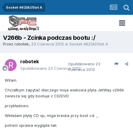
Socket 462(A)/Slot A
V266b - Zcinka podczas bootu :/
Przez
robotek
,
23 Czerwca 2012
w
Socket 462(A)/Slot A
robotek
Opublikowano
23
Opublikowano
23 Czerwca 2012
Czerwca 2012
Witam.
Chciałbym zapytać dlaczego moja wiekowa płyta JetWay v266b
zwiesza się gdy bootuje z CD/DVD
przykładowo.
Wkładam płytę CD xp, miga kreska przy boot cd: _
potrem sprawa wygląda tak: