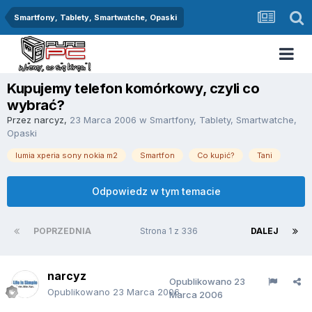
Smartfony, Tablety, Smartwatche, Opaski
Kupujemy telefon komórkowy, czyli co
wybrać?
Przez
narcyz
,
23 Marca 2006
w
Smartfony, Tablety, Smartwatche,
Opaski
lumia xperia sony nokia m2
Smartfon
Co kupić?
Tani
Odpowiedz w tym temacie
POPRZEDNIA
Strona 1 z 336
DALEJ
narcyz
Opublikowano
23
Opublikowano
23 Marca 2006
Marca 2006