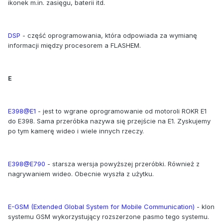
ikonek m.in. zasięgu, baterii itd.
DSP
- część oprogramowania, która odpowiada za wymianę
informacji między procesorem a FLASHEM.
E
E398@E1
- jest to wgrane oprogramowanie od motoroli ROKR E1
do E398. Sama przeróbka nazywa się przejście na E1. Zyskujemy
po tym kamerę wideo i wiele innych rzeczy.
E398@E790
- starsza wersja powyższej przeróbki. Również z
nagrywaniem wideo. Obecnie wyszła z użytku.
E-GSM (Extended Global System for Mobile Communication)
- klon
systemu GSM wykorzystujący rozszerzone pasmo tego systemu.