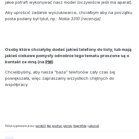
jakie potrafi wykonywać nasz model (oczywiście jeśli ma aparat).
Aby uprościć zadanie wyszukiwarce, chciałbym aby na początku
posta podany był tytuł, np.:
Nokia 3310 [recenzja]
.
Osoby które chciałyby dodać jakieś telefony do listy, lub mają
jakieś ciekawe pomysły odnośnie tego tematu proszone są o
kontakt ze mną (na
PM
)
Chcielibyśmy, aby nasza "baza" telefonów cały czas się
powiększała, więc zapraszamy wszystkich chętnych do
współpracy.
FAQ przygotowane przez:
kamilo23
,
fipa
,
jonathan
,
lukmek
,
RogerWhite
i
yakumo0
.