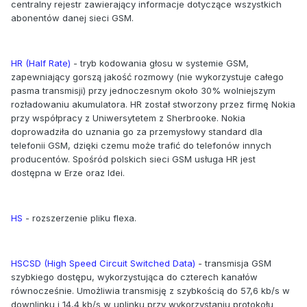
centralny rejestr zawierający informacje dotyczące wszystkich
abonentów danej sieci GSM.
HR (Half Rate)
- tryb kodowania głosu w systemie GSM,
zapewniający gorszą jakość rozmowy (nie wykorzystuje całego
pasma transmisji) przy jednoczesnym około 30% wolniejszym
rozładowaniu akumulatora. HR został stworzony przez firmę Nokia
przy współpracy z Uniwersytetem z Sherbrooke. Nokia
doprowadziła do uznania go za przemysłowy standard dla
telefonii GSM, dzięki czemu może trafić do telefonów innych
producentów. Spośród polskich sieci GSM usługa HR jest
dostępna w Erze oraz Idei.
HS
- rozszerzenie pliku flexa.
HSCSD (High Speed Circuit Switched Data)
- transmisja GSM
szybkiego dostępu, wykorzystująca do czterech kanałów
równocześnie. Umożliwia transmisję z szybkością do 57,6 kb/s w
downlinku i 14,4 kb/s w uplinku przy wykorzystaniu protokołu