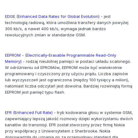
EDGE (Enhanced Data Rates for Global Evolution)
- jest
technologią radiową, która umożliwia transfery danych powyżej
300 kb/s, a nawet 400 kb/s, wymaga jednak bardzo
rewolucyjnych zmian w standardzie GSM.
EEPROM - (Electrically-Erasable Programmable Read-Only
Memory)
- rodzaj nieulotnej pamięci w postaci układu scalonego.
W odróżnieniu od EPROMów, EEPROM może być wielokrotnie
programowany i czyszczony przy użyciu prądu. Liczba zapisów
lub wyczyszczeń jest ograniczona (między 100 tysięcy a milion),
natomiast liczba odczytań jest dowolna. Bardziej rozwiniętą formą
EEPROM jest pamięć typu flash.
EFR (Enhanced Full Rate)
- tryb kodowania głosu w systemie GSM,
zapewniający lepszą jakość rozmowy dzięki wykorzystaniu dwóch
kanałów do transmisji. EFR został stworzony przez firmę Nokia
przy współpracy z Uniwersytetem z Sherbrooke. Nokia
doprowadziła do uznania go za przemysłowy standard dla