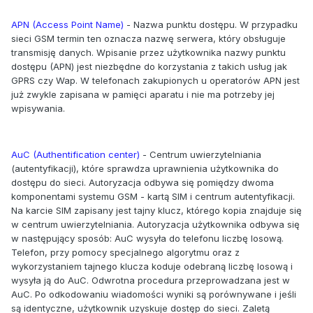
APN (Access Point Name)
- Nazwa punktu dostępu. W przypadku
sieci GSM termin ten oznacza nazwę serwera, który obsługuje
transmisję danych. Wpisanie przez użytkownika nazwy punktu
dostępu (APN) jest niezbędne do korzystania z takich usług jak
GPRS czy Wap. W telefonach zakupionych u operatorów APN jest
już zwykle zapisana w pamięci aparatu i nie ma potrzeby jej
wpisywania.
AuC (Authentification center)
- Centrum uwierzytelniania
(autentyfikacji), które sprawdza uprawnienia użytkownika do
dostępu do sieci. Autoryzacja odbywa się pomiędzy dwoma
komponentami systemu GSM - kartą SIM i centrum autentyfikacji.
Na karcie SIM zapisany jest tajny klucz, którego kopia znajduje się
w centrum uwierzytelniania. Autoryzacja użytkownika odbywa się
w następujący sposób: AuC wysyła do telefonu liczbę losową.
Telefon, przy pomocy specjalnego algorytmu oraz z
wykorzystaniem tajnego klucza koduje odebraną liczbę losową i
wysyła ją do AuC. Odwrotna procedura przeprowadzana jest w
AuC. Po odkodowaniu wiadomości wyniki są porównywane i jeśli
są identyczne, użytkownik uzyskuje dostęp do sieci. Zaletą