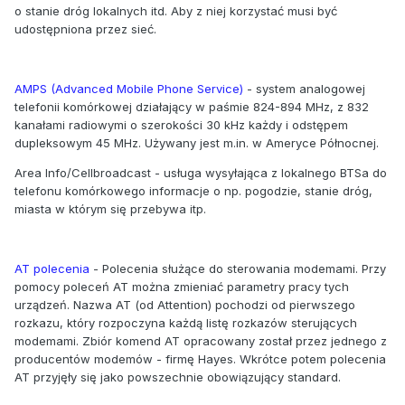
o stanie dróg lokalnych itd. Aby z niej korzystać musi być
udostępniona przez sieć.
AMPS (Advanced Mobile Phone Service)
- system analogowej
telefonii komórkowej działający w paśmie 824-894 MHz, z 832
kanałami radiowymi o szerokości 30 kHz każdy i odstępem
dupleksowym 45 MHz. Używany jest m.in. w Ameryce Północnej.
Area Info/Cellbroadcast - usługa wysyłająca z lokalnego BTSa do
telefonu komórkowego informacje o np. pogodzie, stanie dróg,
miasta w którym się przebywa itp.
AT polecenia
- Polecenia służące do sterowania modemami. Przy
pomocy poleceń AT można zmieniać parametry pracy tych
urządzeń. Nazwa AT (od Attention) pochodzi od pierwszego
rozkazu, który rozpoczyna każdą listę rozkazów sterujących
modemami. Zbiór komend AT opracowany został przez jednego z
producentów modemów - firmę Hayes. Wkrótce potem polecenia
AT przyjęły się jako powszechnie obowiązujący standard.