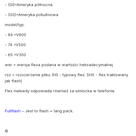
- (GI)=Ameryka północna
- (GS)=Ameryka południowa
model/typ:
- 64 =V600
- 74 =V500
- 65 =V300
wer = wersja flexa podana w wartości heksadecymalnej
roz = rozszerzenie pliku (HS - typowy flex; SHX - flex traktowany
jak flash)
Flex niekiedy odpowiada również za simlocka w telefonie.
Fullflash
– Jest to flash + lang pack.
G