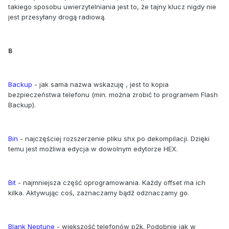
takiego sposobu uwierzytelniania jest to, że tajny klucz nigdy nie
jest przesyłany drogą radiową.
B
Backup
- jak sama nazwa wskazuję , jest to kopia
bezpieczeństwa telefonu (min. można zrobić to programem Flash
Backup).
Bin
- najczęściej rozszerzenie pliku shx po dekompilacji. Dzięki
temu jest możliwa edycja w dowolnym edytorze HEX.
Bit
- najmniejsza część oprogramowania. Każdy offset ma ich
kilka. Aktywując coś, zaznaczamy bądź odznaczamy go.
Blank Neptune
- większość telefonów p2k. Podobnie jak w