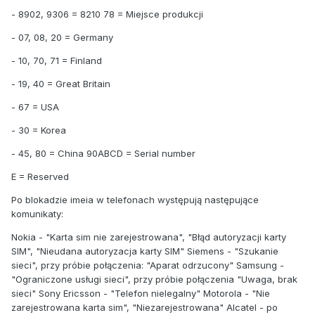
- 8902, 9306 = 8210 78 = Miejsce produkcji
- 07, 08, 20 = Germany
- 10, 70, 71 = Finland
- 19, 40 = Great Britain
- 67 = USA
- 30 = Korea
- 45, 80 = China 90ABCD = Serial number
E = Reserved
Po blokadzie imeia w telefonach występują następujące
komunikaty:
Nokia - "Karta sim nie zarejestrowana", "Błąd autoryzacji karty
SIM", "Nieudana autoryzacja karty SIM" Siemens - "Szukanie
sieci", przy próbie połączenia: "Aparat odrzucony" Samsung -
"Ograniczone usługi sieci", przy próbie połączenia "Uwaga, brak
sieci" Sony Ericsson - "Telefon nielegalny" Motorola - "Nie
zarejestrowana karta sim", "Niezarejestrowana" Alcatel - po