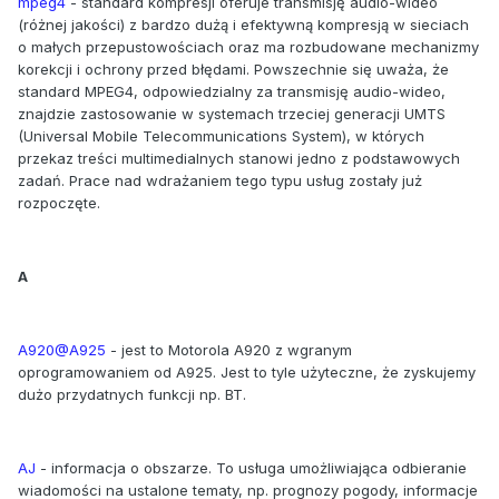
mpeg4
- standard kompresji oferuje transmisję audio-wideo
(różnej jakości) z bardzo dużą i efektywną kompresją w sieciach
o małych przepustowościach oraz ma rozbudowane mechanizmy
korekcji i ochrony przed błędami. Powszechnie się uważa, że
standard MPEG4, odpowiedzialny za transmisję audio-wideo,
znajdzie zastosowanie w systemach trzeciej generacji UMTS
(Universal Mobile Telecommunications System), w których
przekaz treści multimedialnych stanowi jedno z podstawowych
zadań. Prace nad wdrażaniem tego typu usług zostały już
rozpoczęte.
A
A920@A925
- jest to Motorola A920 z wgranym
oprogramowaniem od A925. Jest to tyle użyteczne, że zyskujemy
dużo przydatnych funkcji np. BT.
AJ
- informacja o obszarze. To usługa umożliwiająca odbieranie
wiadomości na ustalone tematy, np. prognozy pogody, informacje