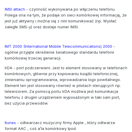
IMSI attach
- czynność wykonywana po włączeniu telefonu.
Polega ona na tym, że podaje on sieci komórkowej informację, że
jest już aktywny i można się z nim komunikować (np. Wysłać
zaległe SMS-y) oraz dostaje numer IMSI.
IMT 2000 (International Mobile Telecommunications) 2000
-
ogólnie przyjęte określenie światowego standardu telefonii
komórkowej trzeciej generacji.
IrDA - port podczerwieni. Jest to element stosowany w telefonach
komórkowych, głównie przy kopiowaniu książki telefonicznej,
zmienianiu oprogramowania, wprowadzania logo powitalnego.
Element ten jest stosowany również w pilotach sterujących np.
telewizorem. Za pomocą portu IrDA możliwa jest komunikacja
telefonu z drugim urządzeniem wyposażonym w taki sam port,
bez użycia przewodów.
Itunes
- odtwarzacz muzyczny firmy Apple , który odtwarza
format AAC , coś a’la komórkowy Ipod.