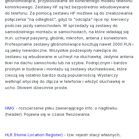
głośnomówiące, przystosowane do konkretnego modelu telefonu
komórkowego. Zestawy HF są też bezpośrednio wbudowywane
do telefonu. Za pomocą zestawu HF możliwe są do zrealizowania
połączenia "na odległość", gdyż to "odciąża" ręce np. kierowcy
podczas jazdy samochodem. W sprzedaży są zestawy do
samodzielnego montażu w samochodach, na które składają się
m.in. uchwyt pasywny, głośnik, mikrofon, antena z konektorem.
Profesjonalne zestawy głośnomówiące kosztują nawet 2000 PLN i
są jakby niewidoczne. Wszystkie podzespoły należące do
zestawu są wbudowane w uchwyt na słuchawkę. Jedynie antena
tkwi na dachu samochodu lub na szybie. Podręcznym i bardzo
prostym w budowie i montażu są zestawy słuchawkowe, które
cieszą się ostatnio bardzo dużą popularnością. Wystarczy
wetknąć wtyczkę do złącza w telefonie i włożyć słuchawkę w
ucho. Słowem dziecinnie proste.
HMG
- rozszerzenie pliku zawierającego info. o nagłówku
(header). Pojawia się w czasie fleszowania.
HLR (Home Location Register)
- tzw. rejestr stacji własnych,