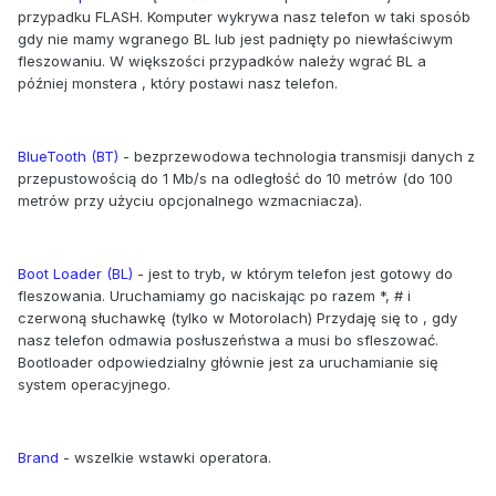
przypadku FLASH. Komputer wykrywa nasz telefon w taki sposób
gdy nie mamy wgranego BL lub jest padnięty po niewłaściwym
fleszowaniu. W większości przypadków należy wgrać BL a
później monstera , który postawi nasz telefon.
BlueTooth (BT)
- bezprzewodowa technologia transmisji danych z
przepustowością do 1 Mb/s na odległość do 10 metrów (do 100
metrów przy użyciu opcjonalnego wzmacniacza).
Boot Loader (BL)
- jest to tryb, w którym telefon jest gotowy do
fleszowania. Uruchamiamy go naciskając po razem *, # i
czerwoną słuchawkę (tylko w Motorolach) Przydaję się to , gdy
nasz telefon odmawia posłuszeństwa a musi bo sfleszować.
Bootloader odpowiedzialny głównie jest za uruchamianie się
system operacyjnego.
Brand
- wszelkie wstawki operatora.