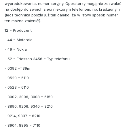
wyprodukowania, numer seryjny. Operatorzy mogą nie zezwalać
na dostęp do swoich sieci niektórym telefonom, np. kradzionym
(lecz technika poszła już tak daleko, że w łatwy sposób numer
ten można zmienić!).
12 = Producent:
- 44 = Motorola
- 49 = Nokia
- 52 = Ericsson 3456 = Typ telefonu
- 0392 =T39m
- 0520 = 5110
- 0523 = 6110
- 3002, 3006, 3008 = 6150
- 8890, 9206, 9340 = 3210
- 9214, 9337 = 6210
- 8904, 8895 = 7110