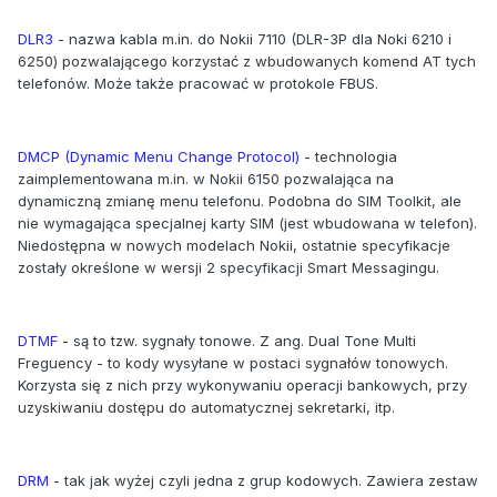
DLR3
- nazwa kabla m.in. do Nokii 7110 (DLR-3P dla Noki 6210 i
6250) pozwalającego korzystać z wbudowanych komend AT tych
telefonów. Może także pracować w protokole FBUS.
DMCP (Dynamic Menu Change Protocol)
- technologia
zaimplementowana m.in. w Nokii 6150 pozwalająca na
dynamiczną zmianę menu telefonu. Podobna do SIM Toolkit, ale
nie wymagająca specjalnej karty SIM (jest wbudowana w telefon).
Niedostępna w nowych modelach Nokii, ostatnie specyfikacje
zostały określone w wersji 2 specyfikacji Smart Messagingu.
DTMF
- są to tzw. sygnały tonowe. Z ang. Dual Tone Multi
Freguency - to kody wysyłane w postaci sygnałów tonowych.
Korzysta się z nich przy wykonywaniu operacji bankowych, przy
uzyskiwaniu dostępu do automatycznej sekretarki, itp.
DRM
- tak jak wyżej czyli jedna z grup kodowych. Zawiera zestaw