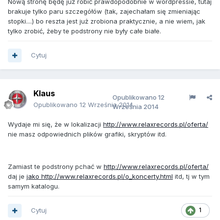
Nową stronę będę już robić prawdopodobnie w wordpressie, tutaj
brakuje tylko paru szczegółów (tak, zajechałam się zmieniając
stopki....) bo reszta jest już zrobiona praktycznie, a nie wiem, jak
tylko zrobić, żeby te podstrony nie były całe białe.
Cytuj
Klaus
Opublikowano
12
Opublikowano
12 Września 2014
Września 2014
Wydaje mi się, że w lokalizacji
http://www.relaxrecords.pl/oferta/
nie masz odpowiednich plików grafiki, skryptów itd.
Zamiast te podstrony pchać w
http://www.relaxrecords.pl/oferta/
daj je
jako
http://www.relaxrecords.pl/o_koncerty.html
itd, tj w tym
samym katalogu.
Cytuj
1