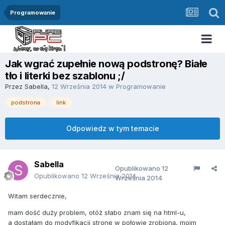
Programowanie
Jak wgrać zupełnie nową podstronę? Białe
tło i literki bez szablonu ;/
Przez
Sabella
,
12 Września 2014
w
Programowanie
podstrona
link
Odpowiedz w tym temacie
Sabella
Opublikowano
12
Opublikowano
12 Września 2014
Września 2014
Witam serdecznie,
mam dość duży problem, otóż słabo znam się na html-u,
a dostałam do modyfikacji stronę w połowie zrobioną, moim