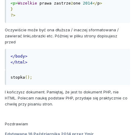
<p>
Wszelkie
 prawa zastrze
ż
one 
2014
</
p
>
}
?>
Oczywiście może być ona dłuższa / inaczej sformatowana /
zawierać linki,obrazki etc. Później w pliku strony dopisujesz
przed
</body>
</html>
stopka
();
I kończysz dokument. Pamiętaj, że jest to dokument PHP, nie
HTML. Polecam naukę podstaw PHP, przydaje się praktycznie co
chwilę przy pisaniu stron.
Pozdrawiam
Edytowane
16 Października 2014
przez Ymir