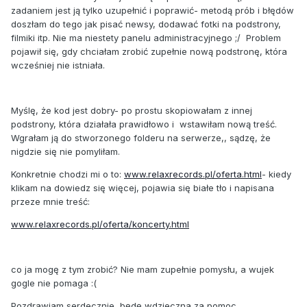
zadaniem jest ją tylko uzupełnić i poprawić- metodą prób i błędów
doszłam do tego jak pisać newsy, dodawać fotki na podstrony,
filmiki itp. Nie ma niestety panelu administracyjnego ;/ Problem
pojawił się, gdy chciałam zrobić zupełnie nową podstronę, która
wcześniej nie istniała.
Myślę, że kod jest dobry- po prostu skopiowałam z innej
podstrony, która działała prawidłowo i wstawiłam nową treść.
Wgrałam ją do stworzonego folderu na serwerze,, sądzę, że
nigdzie się nie pomyliłam.
Konkretnie chodzi mi o to:
www.relaxrecords.pl/oferta.html
- kiedy
klikam na dowiedz się więcej, pojawia się białe tło i napisana
przeze mnie treść:
www.relaxrecords.pl/oferta/koncerty.html
co ja mogę z tym zrobić? Nie mam zupełnie pomysłu, a wujek
gogle nie pomaga :(
Pozdrawiam serdecznie, będę wdzieczna za pomoc.