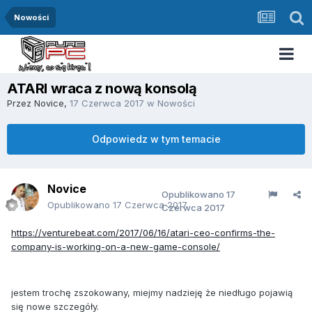
Nowości
ATARI wraca z nową konsolą
Przez
Novice
,
17 Czerwca 2017
w
Nowości
Odpowiedz w tym temacie
Novice
Opublikowano
17
Opublikowano
17 Czerwca 2017
Czerwca 2017
https://venturebeat.com/2017/06/16/atari-ceo-confirms-the-
company-is-working-on-a-new-game-console/
jestem trochę zszokowany, miejmy nadzieję że niedługo pojawią
się nowe szczegóły.