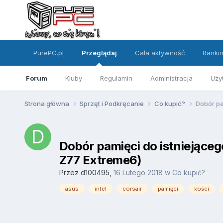
PurePC.pl
Przeglądaj
Cała aktywność
Ranki
Forum
Kluby
Regulamin
Administracja
Uży
Strona główna
Sprzęt i Podkręcanie
Co kupić?
Dobór pa
Dobór pamięci do istniejąceg
Z77 Extreme6)
Przez
d100495
,
16 Lutego 2018
w
Co kupić?
asus
intel
corsair
pamięci
kości