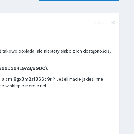
Zgłoś
ż takowe posiada, ale niestety słabo z ich dostępnością,
1866D364L9AS/8GDC).
r`a cml8gx3m2a1866c9r
? Jeżeli macie jakieś inne
ne w sklepie morele.net.