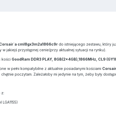
Corsair`a cml8gx3m2a1866c9r
do istniejącego zestawu, który ju
w jakiejś przystępnej cenie(przy aktualnej sytuacji na rynku).
ć kości
GoodRam DDR3 PLAY, 8GB(2x4GB),1866MHz, CL9 (GY
one w pełni kompatybilne z aktualnie posiadanymi kościami
Corsai
 chętnie poczytam. Zależałoby mi jedynie na tym, żeby były dostęp
 z:
l LGA1155)