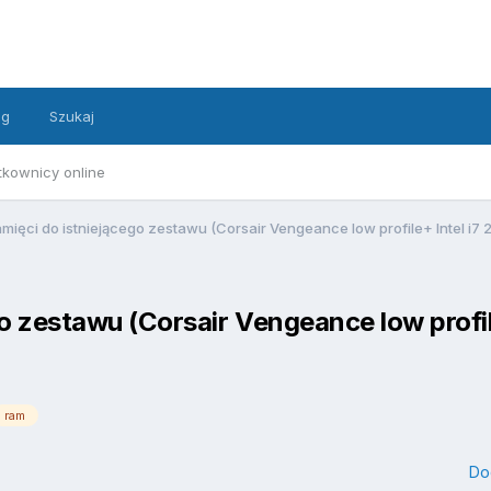
ng
Szukaj
tkownicy online
mięci do istniejącego zestawu (Corsair Vengeance low profile+ Intel i7
o zestawu (Corsair Vengeance low profil
ram
Do