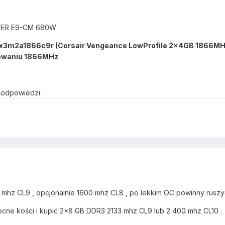
OWER E9-CM 680W
x3m2a1866c9r (Corsair Vengeance LowProfile 2x4GB 1866MHz 
ktowaniu 1866MHz
 odpowiedzi.
mhz CL9 , opcjonalnie 1600 mhz CL8 , po lekkim OC powinny ruszy
ecne kości i kupić 2x8 GB DDR3 2133 mhz CL9 lub 2 400 mhz CL10 .