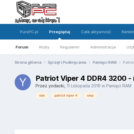
PurePC.pl
Przeglądaj
Cała aktywność
Ranki
Forum
Kluby
Regulamin
Administracja
Uży
Strona główna
Sprzęt i Podkręcanie
Pamięci RAM
Patrio
Patriot Viper 4 DDR4 3200 - 
Przez
yodacki
,
11 Listopada 2019
w
Pamięci RAM
ram
patriot viper 4
xmp