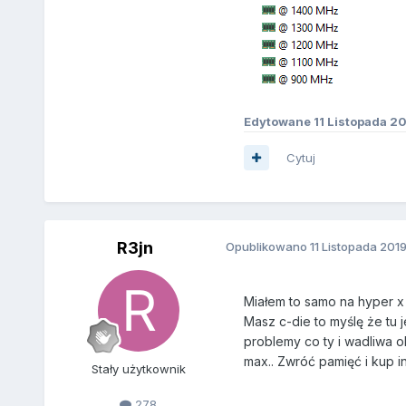
Edytowane
11 Listopada 2
Cytuj
R3jn
Opublikowano
11 Listopada 201
Miałem to samo na hyper x 
Masz c-die to myślę że tu 
problemy co ty i wadliwa 
max.. Zwróć pamięć i kup i
Stały użytkownik
278