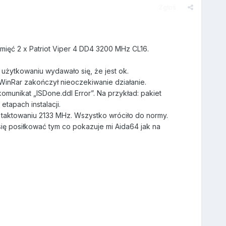
Zgłoś
amięć 2 x Patriot Viper 4 DD4 3200 MHz CL16.
 użytkowaniu wydawało się, że jest ok.
WinRar zakończył nieoczekiwanie działanie.
unikat „ISDone.ddl Error”. Na przykład: pakiet
tapach instalacji.
 taktowaniu 2133 MHz. Wszystko wróciło do normy.
się posiłkować tym co pokazuje mi Aida64 jak na