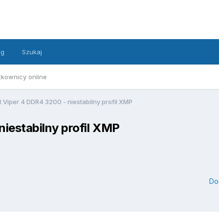
ng
Szukaj
tkownicy online
t Viper 4 DDR4 3200 - niestabilny profil XMP
niestabilny profil XMP
Do