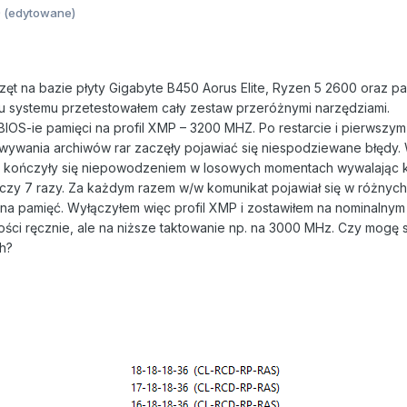
9
(edytowane)
rzęt na bazie płyty Gigabyte B450 Aorus Elite, Ryzen 5 2600 oraz p
niu systemu przetestowałem cały zestaw przeróżnymi narzędziami.
IOS-ie pamięci na profil XMP – 3200 MHZ. Po restarcie i pierwszym
ywania archiwów rar zaczęły pojawiać się niespodziewane błędy. 
w kończyły się niepowodzeniem w losowych momentach wywalając kom
 czy 7 razy. Za każdym razem w/w komunikat pojawiał się w różnych e
nna pamięć. Wyłączyłem więc profil XMP i zostawiłem na nominalnym
ści ręcznie, ale na niższe taktowanie np. na 3000 MHz. Czy mogę 
h?