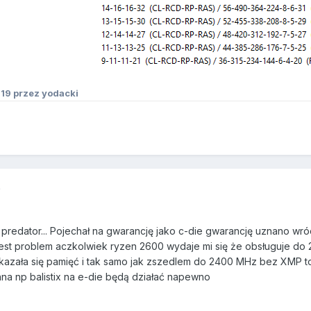
019
przez yodacki
9
predator... Pojechał na gwarancję jako c-die gwarancję uznano wróci
jest problem aczkolwiek ryzen 2600 wydaje mi się że obsługuje do 2
okazała się pamięć i tak samo jak zszedlem do 2400 MHz bez XMP t
nna np balistix na e-die będą działać napewno