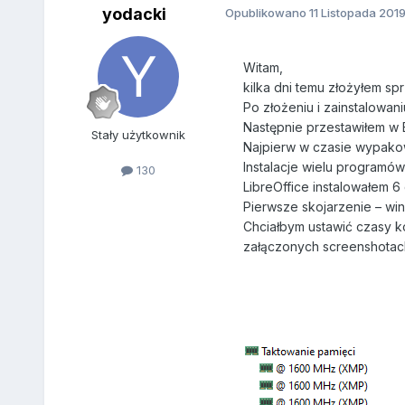
yodacki
Opublikowano
11 Listopada 201
Witam,
kilka dni temu złożyłem sp
Po złożeniu i zainstalowa
Następnie przestawiłem w B
Stały użytkownik
Najpierw w czasie wypakow
Instalacje wielu programó
130
LibreOffice instalowałem 6
Pierwsze skojarzenie – wi
Chciałbym ustawić czasy ko
załączonych screenshotac