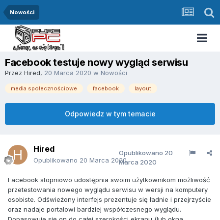
Nowości
Facebook testuje nowy wygląd serwisu
Przez
Hired
,
20 Marca 2020
w
Nowości
media społecznościowe
facebook
layout
Odpowiedz w tym temacie
Hired
Opublikowano
20
Opublikowano
20 Marca 2020
Marca 2020
Facebook stopniowo udostępnia swoim użytkownikom możliwość
przetestowania nowego wyglądu serwisu w wersji na komputery
osobiste. Odświeżony interfejs prezentuje się ładnie i przejrzyście
oraz nadaje portalowi bardziej współczesnego wyglądu.
Dopasowuje się on do całej szerokości ekranu (lub okna