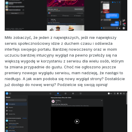
Miło zobaczyć, że jeden z największych, jeśli nie największy
serwis społecznościowy idzie z duchem czasu i odświeża
interfejs swojego portalu. Bardziej nowoczesny oraz w moim
uczuciu bardziej intuicyjny wygląd na pewno przełoży się na
większą wygodę w korzystaniu z serwisu dla wielu osób, którym
ta zmiana przypadnie do gustu. Choć nie ogłoszono jeszcze
premiery nowego wyglądu serwisu, mam nadzieję, że nastąpi to
niedługo. A jak wam podoba się nowy wygląd strony? Dostaliście
już dostęp do nowej wersji? Podzielcie się swoją opinią!