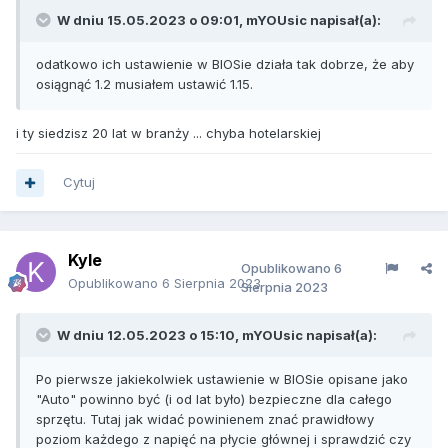
W dniu 15.05.2023 o 09:01,
mYOUsic
napisał(a):
odatkowo ich ustawienie w BIOSie działa tak dobrze, że aby
osiągnąć 1.2 musiałem ustawić 1.15.
i ty siedzisz 20 lat w branży ... chyba hotelarskiej
Cytuj
Kyle
Opublikowano
6
Opublikowano
6 Sierpnia 2023
Sierpnia 2023
W dniu 12.05.2023 o 15:10,
mYOUsic
napisał(a):
Po pierwsze jakiekolwiek ustawienie w BIOSie opisane jako
"Auto" powinno być (i od lat było) bezpieczne dla całego
sprzętu. Tutaj jak widać powinienem znać prawidłowy
poziom każdego z napięć na płycie głównej i sprawdzić czy