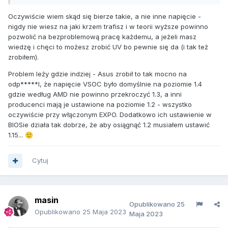
schodzącą z linii produkcyjnej poddać szczegółowym
Oczywiście wiem skąd się bierze takie, a nie inne napięcie -
testom i taką informacje zamieścić w samym CPU aby np.
nigdy nie wiesz na jaki krzem trafisz i w teorii wyższe powinno
płyta główna mogła taka informacje odczytać i dobrać
pozwolić na bezproblemową pracę każdemu, a jeżeli masz
odpowiednio stabilne niskie napięcie to było by super
wiedzę i chęci to możesz zrobić UV bo pewnie się da (i tak też
rozwiązanie dla klienta końcowego, ino patrząc z
zrobiłem).
ekonomicznego punktu, to kto miał by zapłacić za czas jaki
fabryka ma poświecić na takie szczegółowe testu każdej
Problem leży gdzie indziej - Asus zrobił to tak mocno na
sztuki ? , teraz produkuje się produkty które maja mieści się
odp*****l, że napięcie VSOC było domyślnie na poziomie 1.4
w widełkach błędu, przechodzi jakieś tam testy ok, to do
gdzie według AMD nie powinno przekroczyć 1.3, a inni
wora czy tam kartonu, ekonomia ekonomia ekonomia... , a
producenci mają je ustawione na poziomie 1.2 - wszystko
to czy cena za produkt jest taka czy inna obecnie nie to ma
oczywiście przy włączonym EXPO. Dodatkowo ich ustawienie w
znaczenia.
BIOSie działa tak dobrze, że aby osiągnąć 1.2 musiałem ustawić
1.15...
🙂
Cytuj
masin
Opublikowano
25
Opublikowano
25 Maja 2023
Maja 2023