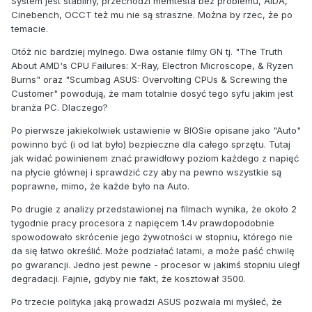
System jest stabilny, przechodzi memtesta bez problemu, AIDA,
Cinebench, OCCT też mu nie są straszne. Można by rzec, że po
temacie.
Otóż nic bardziej mylnego. Dwa ostanie filmy GN tj. "The Truth
About AMD's CPU Failures: X-Ray, Electron Microscope, & Ryzen
Burns" oraz "Scumbag ASUS: Overvolting CPUs & Screwing the
Customer" powodują, że mam totalnie dosyć tego syfu jakim jest
branża PC. Dlaczego?
Po pierwsze jakiekolwiek ustawienie w BIOSie opisane jako "Auto"
powinno być (i od lat było) bezpieczne dla całego sprzętu. Tutaj
jak widać powinienem znać prawidłowy poziom każdego z napięć
na płycie głównej i sprawdzić czy aby na pewno wszystkie są
poprawne, mimo, że każde było na Auto.
Po drugie z analizy przedstawionej na filmach wynika, że około 2
tygodnie pracy procesora z napięcem 1.4v prawdopodobnie
spowodowało skrócenie jego żywotności w stopniu, którego nie
da się łatwo określić. Może podziałać latami, a może paść chwilę
po gwarancji. Jedno jest pewne - procesor w jakimś stopniu uległ
degradacji. Fajnie, gdyby nie fakt, że kosztował 3500.
Po trzecie polityka jaką prowadzi ASUS pozwala mi myśleć, że