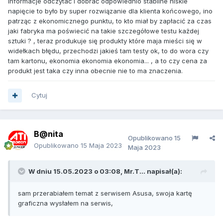
informacje odczytać i dobrać odpowiednio stabilne niskie
napięcie to było by super rozwiązanie dla klienta końcowego, ino
patrząc z ekonomicznego punktu, to kto miał by zapłacić za czas
jaki fabryka ma poświecić na takie szczegółowe testu każdej
sztuki ? , teraz produkuje się produkty które maja mieści się w
widełkach błędu, przechodzi jakieś tam testy ok, to do wora czy
tam kartonu, ekonomia ekonomia ekonomia... , a to czy cena za
produkt jest taka czy inna obecnie nie to ma znaczenia.
Cytuj
B@nita
Opublikowano
15
Opublikowano
15 Maja 2023
Maja 2023
W dniu 15.05.2023 o 03:08,
Mr.T...
napisał(a):
sam przerabiałem temat z serwisem Asusa, swoja kartę
graficzna wysłałem na serwis,