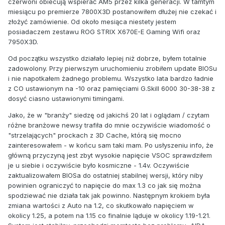
czerwoni obiecują wspierać AM5 przez kilka generacji. W tamtym
miesiącu po premierze 7800X3D postanowiłem dłużej nie czekać i
złożyć zamówienie. Od około mesiąca niestety jestem
posiadaczem zestawu ROG STRIX X670E-E Gaming Wifi oraz
7950X3D.
Od początku wszystko działało lepiej niż dobrze, byłem totalnie
zadowolony. Przy pierwszym uruchomieniu zrobiłem update BIOSu
i nie napotkałem żadnego problemu. Wszystko lata bardzo ładnie
z CO ustawionym na -10 oraz pamięciami G.Skill 6000 30-38-38 z
dosyć ciasno ustawionymi timingami.
Jako, że w "branży" siedzę od jakichś 20 lat i oglądam / czytam
różne branżowe newsy trafiła do mnie oczywiście wiadomość o
"strzelających" prockach z 3D Cache, którą się mocno
zainteresowałem - w końcu sam taki mam. Po usłyszeniu info, że
główną przyczyną jest zbyt wysokie napięcie VSOC sprawdziłem
je u siebie i oczywiście było kosmiczne - 1.4v. Oczywiście
zaktualizowałem BIOSa do ostatniej stabilnej wersji, który niby
powinien ograniczyć to napięcie do max 1.3 co jak się można
spodziewać nie działa tak jak powinno. Następnym krokiem była
zmiana wartości z Auto na 1.2, co skutkowało napięciem w
okolicy 1.25, a potem na 1.15 co finalnie ląduje w okolicy 1.19-1.21.