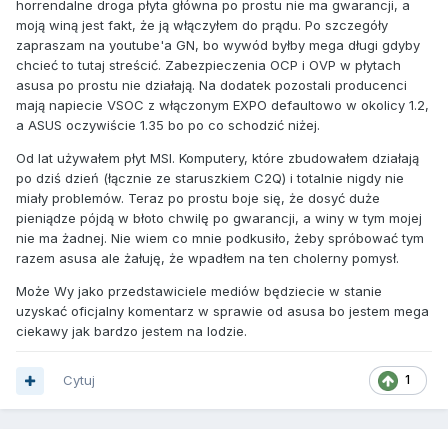
horrendalne droga płyta główna po prostu nie ma gwarancji, a
moją winą jest fakt, że ją włączyłem do prądu. Po szczegóły
zapraszam na youtube'a GN, bo wywód byłby mega długi gdyby
chcieć to tutaj streścić. Zabezpieczenia OCP i OVP w płytach
asusa po prostu nie działają. Na dodatek pozostali producenci
mają napiecie VSOC z włączonym EXPO defaultowo w okolicy 1.2,
a ASUS oczywiście 1.35 bo po co schodzić niżej.
Od lat używałem płyt MSI. Komputery, które zbudowałem działają
po dziś dzień (łącznie ze staruszkiem C2Q) i totalnie nigdy nie
miały problemów. Teraz po prostu boje się, że dosyć duże
pieniądze pójdą w błoto chwilę po gwarancji, a winy w tym mojej
nie ma żadnej. Nie wiem co mnie podkusiło, żeby spróbować tym
razem asusa ale żałuję, że wpadłem na ten cholerny pomysł.
Może Wy jako przedstawiciele mediów będziecie w stanie
uzyskać oficjalny komentarz w sprawie od asusa bo jestem mega
ciekawy jak bardzo jestem na lodzie.
Cytuj
1