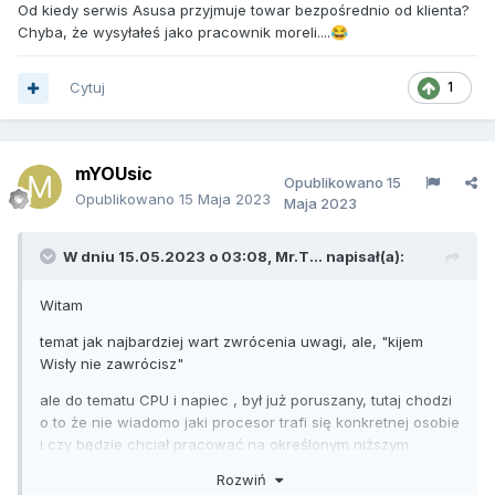
Od kiedy serwis Asusa przyjmuje towar bezpośrednio od klienta?
Chyba, że wysyłałeś jako pracownik moreli....
😂
Cytuj
1
mYOUsic
Opublikowano
15
Opublikowano
15 Maja 2023
Maja 2023
W dniu 15.05.2023 o 03:08,
Mr.T...
napisał(a):
Witam
temat jak najbardziej wart zwrócenia uwagi, ale, "kijem
Wisły nie zawrócisz"
ale do tematu CPU i napiec , był już poruszany, tutaj chodzi
o to że nie wiadomo jaki procesor trafi się konkretnej osobie
i czy będzie chciał pracować na określonym niższym
napięciu, i dlatego na start jest pakowane wyższe napięcie,
Rozwiń
czy potrzeba czy nie ,oczywiście ze gdyby każda sztukę