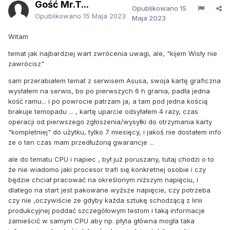
Gość Mr.T...
Opublikowano
15
Opublikowano
15 Maja 2023
Maja 2023
Witam
temat jak najbardziej wart zwrócenia uwagi, ale, "kijem Wisły nie
zawrócisz"
sam przerabiałem temat z serwisem Asusa, swoja kartę graficzna
wysłałem na serwis, bo po pierwszych 6 h grania, padła jedna
kość ramu... i po powrocie patrzam ja, a tam pod jedna kością
brakuje temopadu ... , kartę uparcie odsyłałem 4 razy, czas
operacji od pierwszego zgłoszenia/wysyłki do otrzymania karty
"kompletniej" do użytku, tylko 7 miesięcy, i jakoś nie dostałem info
ze o ten czas mam przedłużoną gwarancje ...
ale do tematu CPU i napiec , był już poruszany, tutaj chodzi o to
że nie wiadomo jaki procesor trafi się konkretnej osobie i czy
będzie chciał pracować na określonym niższym napięciu, i
dlatego na start jest pakowane wyższe napięcie, czy potrzeba
czy nie ,oczywiście ze gdyby każda sztukę schodzącą z linii
produkcyjnej poddać szczegółowym testom i taką informacje
zamieścić w samym CPU aby np. płyta główna mogła taka