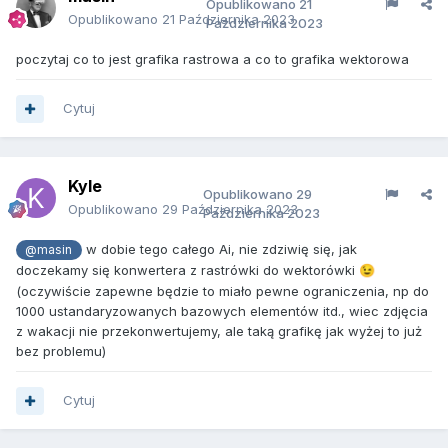
Opublikowano
21
Opublikowano
21 Października 2023
Października 2023
poczytaj co to jest grafika rastrowa a co to grafika wektorowa
Cytuj
Kyle
Opublikowano
29
Opublikowano
29 Października 2023
Października 2023
w dobie tego całego Ai, nie zdziwię się, jak
@masin
doczekamy się konwertera z rastrówki do wektorówki
😉
(oczywiście zapewne będzie to miało pewne ograniczenia, np do
1000 ustandaryzowanych bazowych elementów itd., wiec zdjęcia
z wakacji nie przekonwertujemy, ale taką grafikę jak wyżej to już
bez problemu)
Cytuj