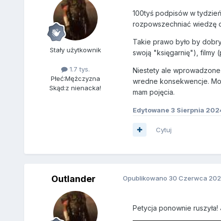
100tyś podpisów w tydzie
rozpowszechniać wiedzę o t
Takie prawo było by dobrym 
Stały użytkownik
swoją "księgarnię"), filmy
1.7 tys.
Niestety ale wprowadzone l
Płeć:
Mężczyzna
wredne konsekwencje. Może 
Skąd:
z nienacka!
mam pojęcia.
Edytowane
3 Sierpnia 202
Cytuj
Outlander
Opublikowano
30 Czerwca 202
Petycja ponownie ruszyła!