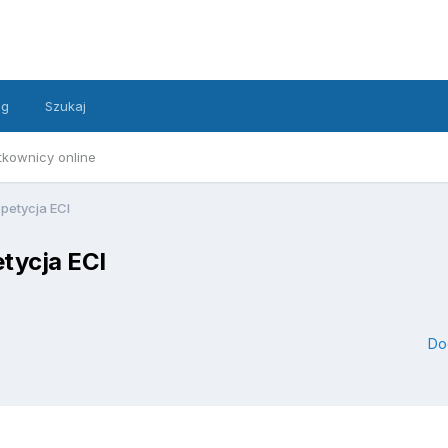
ng
Szukaj
tkownicy online
petycja ECI
tycja ECI
Do