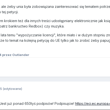
ń ale żeby unia była zobowiązana zainteresować się tematem potr
ej petycji.
krokiem też dla innych treści udostępniany elektronicznie jak książ
 (patrz bankructwo Redbox) czy muzyka.
ata temu "wypożyczanie licencji", które miało i w dużym stopniu zn
to temat na kolejną petycję do UE tylko jak to zrobić żeby papugi 
4
przez Outlander
5
(edytowane)
 Jest już ponad 650tyś podpisów! Podpisujcie!
https://eci.ec.europ