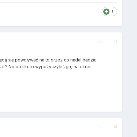
1
Zgłoś
będą się powoływać na to przez co nadal będzie
lat ? No bo skoro wypożyczyłeś grę na okres
Zgłoś