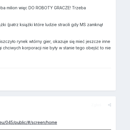
zeba milion więc DO ROBOTY GRACZE! Trzeba
ki (patrz książki które ludzie stracili gdy MS zamknął
iszczyło rynek wtórny gier, okazuje się mieć jeszcze inne
chciwych korporacji nie były w stanie tego obejść to nie
Zgłoś
a.eu/045/public/#/screen/home