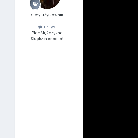
Stały użytkownik
1.7 tys.
Płeć:
Mężczyzna
Skąd:
z nienacka!