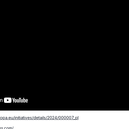
europa.eu/initiatives/details/2024/000007_pl
es.com/