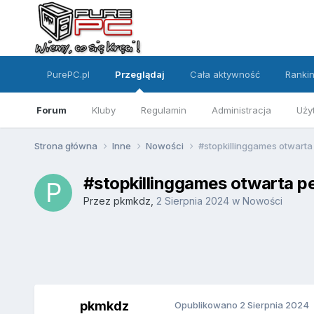
PurePC.pl
Przeglądaj
Cała aktywność
Ranki
Forum
Kluby
Regulamin
Administracja
Uży
Strona główna
Inne
Nowości
#stopkillinggames otwarta 
#stopkillinggames otwarta pe
Przez
pkmkdz
,
2 Sierpnia 2024
w
Nowości
pkmkdz
Opublikowano
2 Sierpnia 2024