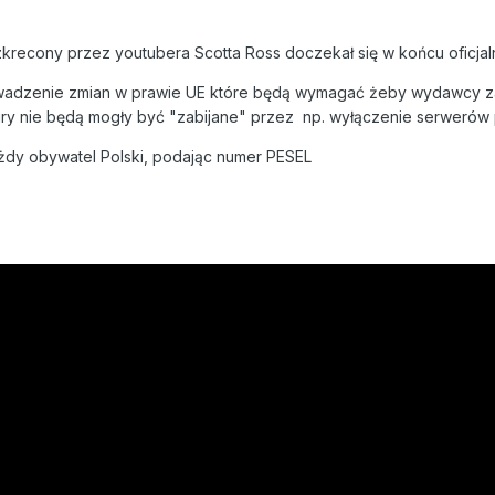
krecony przez youtubera Scotta Ross doczekał się w końcu oficjalnej
owadzenie zmian w prawie UE które będą wymagać żeby wydawcy za
gry nie będą mogły być "zabijane" przez np. wyłączenie serwerów
żdy obywatel Polski, podając numer PESEL