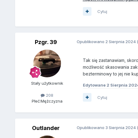
Cytuj
Pzgr. 39
Opublikowano
2 Sierpnia 2024
Tak się zastanawiam, skor
możliwość skasowania zaku
bezterminowy to jej nie kup
Stały użytkownik
Edytowane
2 Sierpnia 202
208
Cytuj
Płeć:
Mężczyzna
Outlander
Opublikowano
3 Sierpnia 2024