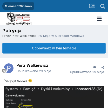
Microsoft Windows
Patrycja
Przez
Piotr Walkiewicz
,
29 Maja
w
Microsoft Windows
Odpowiedz w tym temacie
Piotr Walkiewicz
Opublikowano
29 Maja
Opublikowano
29 Maja
Patrycja czuwa
🙂