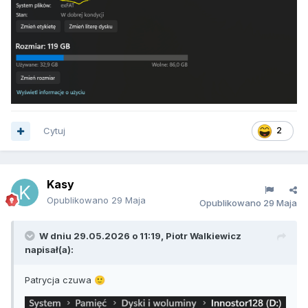
Cytuj
2
Kasy
Opublikowano
29 Maja
Opublikowano
29 Maja
W dniu 29.05.2026 o 11:19,
Piotr Walkiewicz
napisał(a):
Patrycja czuwa
🙂