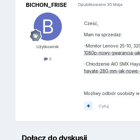
BICHON_FRISE
Opublikowano
30 Maja
Cześć,
Mam na sprzedaż:
-
Monitor Lenovo 25-10, 32
Użytkownik
1080p-nowy-gwarancja-jak-
8
-Chłodzenie AIO SMX Hayat
hayate-280-mm-jak-nowe-gw
Możliwy odbiór osobisty 
Cytuj
Dołącz do dyskusji