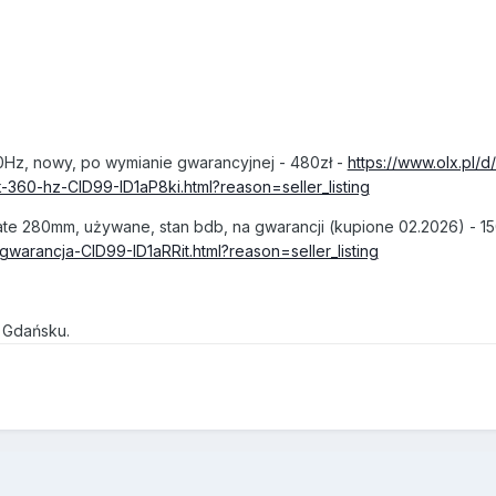
0Hz, nowy, po wymianie gwarancyjnej - 480zł -
https://www.olx.pl/
360-hz-CID99-ID1aP8ki.html?reason=seller_listing
e 280mm, używane, stan bdb, na gwarancji (kupione 02.2026) - 15
arancja-CID99-ID1aRRit.html?reason=seller_listing
w Gdańsku.