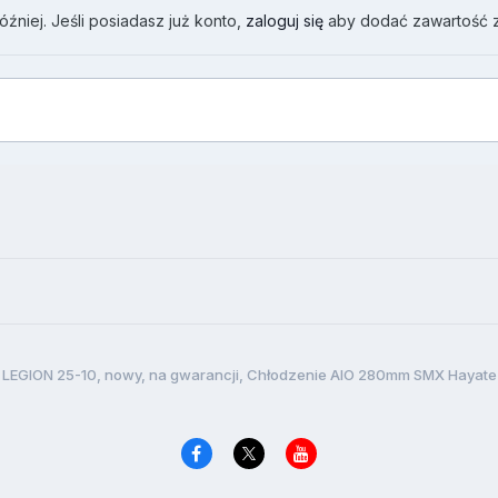
źniej. Jeśli posiadasz już konto,
zaloguj się
aby dodać zawartość 
 LEGION 25-10, nowy, na gwarancji, Chłodzenie AIO 280mm SMX Hayate