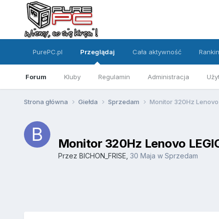
PurePC.pl
Przeglądaj
Cała aktywność
Ranki
Forum
Kluby
Regulamin
Administracja
Uży
Strona główna
Giełda
Sprzedam
Monitor 320Hz Lenovo
Monitor 320Hz Lenovo LEGIO
Przez
BICHON_FRISE
,
30 Maja
w
Sprzedam