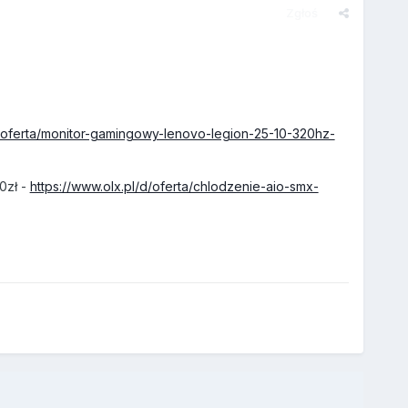
Zgłoś
d/oferta/monitor-gamingowy-lenovo-legion-25-10-320hz-
0zł -
https://www.olx.pl/d/oferta/chlodzenie-aio-smx-