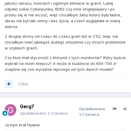
jakości obrazu, kolorach i ogólnym klimacie w grach. Lubię
odpalić sobie Cyberpunka, RDR2 czy inne singleplayery i po
prostu się w nie wczuć, więc chciałbym żeby kolory były ładne,
obraz nie był taki zimny i bez życia, a czerń wyglądała w miarę
dobrze.
Z drugiej strony od czasu do czasu gram też w CS2, więc nie
chciałbym mieć jakiegoś dużego smużenia czy innych problemów
w szybkich grach.
Czy ktoś miał styczność z którymś z tych monitorów? Który byście
wybrali na moim miejscu? A może w budżecie do 600-700 zł
znajdzie się coś wyraźnie lepszego od tych dwóch modeli?
Cytuj
Gerg7
Opublikowano
Opublikowano
3 Czerwca
3 Czerwca
Ja bym brał Hyame.