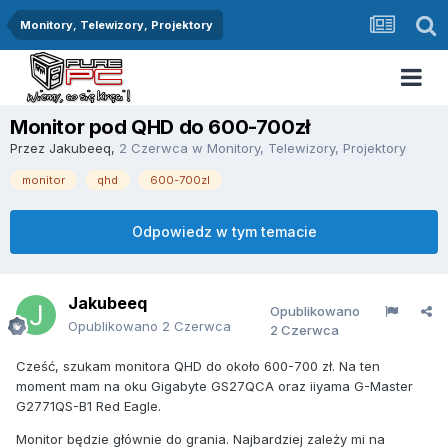
Monitory, Telewizory, Projektory
Monitor pod QHD do 600-700zł
Przez
Jakubeeq
,
2 Czerwca
w
Monitory, Telewizory, Projektory
monitor
qhd
600-700zl
Odpowiedz w tym temacie
Jakubeeq
Opublikowano
Opublikowano
2 Czerwca
2 Czerwca
Cześć, szukam monitora QHD do około 600-700 zł. Na ten
moment mam na oku Gigabyte GS27QCA oraz iiyama G-Master
G2771QS-B1 Red Eagle.
Monitor będzie głównie do grania. Najbardziej zależy mi na