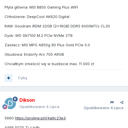
Płyta główna: MSI B850 Gaming Plus WIFI
Chłodzenie: DeepCool AK620 Digital
RAM: Goodram IRDM 32GB (2x16GB) DDR5 6000MT/s CL30
Dysk: WD SN7100 M.2 PCIe NVMe 2TB
Zasilacz: MSI MPG A850g 80 Plus Gold PCIe 5.0
Obudowa: Endorfy Arx 700 ARGB
Chciałbym zmieścić się w budżecie max. 11 000 zł.
Cytuj
Dikson
Opublikowano
4 Lipca
Opublikowano
4 Lipca
5660
https://proline.pl/l/4a9c23e3
4466 5070 TI z bdb