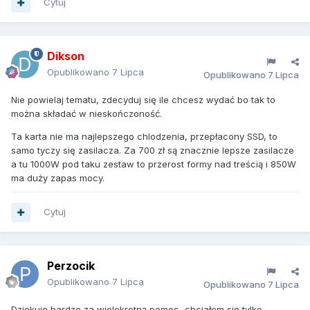
Cytuj
Dikson
Opublikowano
7 Lipca
Opublikowano
7 Lipca
Nie powielaj tematu, zdecyduj się ile chcesz wydać bo tak to
można składać w nieskończoność.
Ta karta nie ma najlepszego chlodzenia, przepłacony SSD, to
samo tyczy się zasilacza. Za 700 zł są znacznie lepsze zasilacze
a tu 1000W pod taku zestaw to przerost formy nad treścią i 850W
ma duży zapas mocy.
Cytuj
Perzocik
Opublikowano
7 Lipca
Opublikowano
7 Lipca
Dziękuję bardzo za wielokrotną pomoc, chciałem się tylko