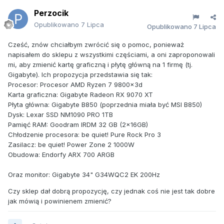
Perzocik
Opublikowano
7 Lipca
Opublikowano
7 Lipca
Cześć, znów chciałbym zwrócić się o pomoc, ponieważ
napisałem do sklepu z wszystkimi częściami, a oni zaproponowali
mi, aby zmienić kartę graficzną i płytę główną na 1 firmę (tj.
Gigabyte). Ich propozycja przedstawia się tak:
Procesor: Procesor AMD Ryzen 7 9800x3d
Karta graficzna: Gigabyte Radeon RX 9070 XT
Płyta główna: Gigabyte B850 (poprzednia miała być MSI B850)
Dysk: Lexar SSD NM1090 PRO 1TB
Pamięć RAM: Goodram IRDM 32 GB (2x16GB)
Chłodzenie procesora: be quiet! Pure Rock Pro 3
Zasilacz: be quiet! Power Zone 2 1000W
Obudowa: Endorfy ARX 700 ARGB
Oraz monitor: Gigabyte 34" G34WQC2 EK 200Hz
Czy sklep dał dobrą propozycję, czy jednak coś nie jest tak dobre
jak mówią i powinienem zmienić?