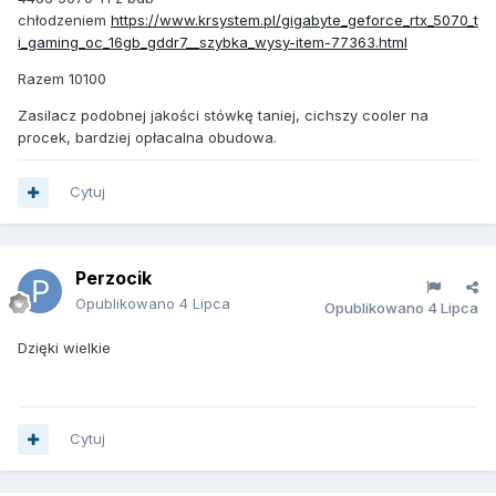
chłodzeniem
https://www.krsystem.pl/gigabyte_geforce_rtx_5070_t
i_gaming_oc_16gb_gddr7__szybka_wysy-item-77363.html
Razem 10100
Zasilacz podobnej jakości stówkę taniej, cichszy cooler na
procek, bardziej opłacalna obudowa.
Cytuj
Perzocik
Opublikowano
4 Lipca
Opublikowano
4 Lipca
Dzięki wielkie
Cytuj