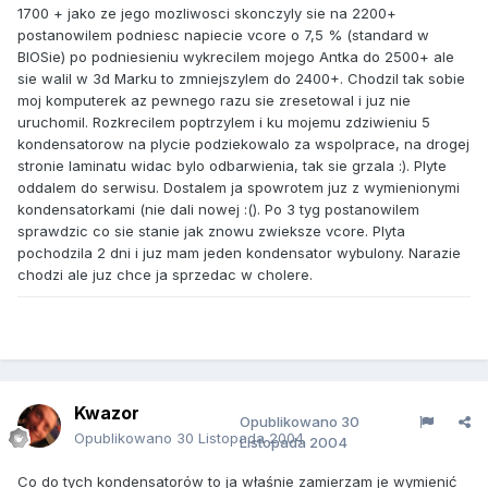
1700 + jako ze jego mozliwosci skonczyly sie na 2200+
postanowilem podniesc napiecie vcore o 7,5 % (standard w
BIOSie) po podniesieniu wykrecilem mojego Antka do 2500+ ale
sie walil w 3d Marku to zmniejszylem do 2400+. Chodzil tak sobie
moj komputerek az pewnego razu sie zresetowal i juz nie
uruchomil. Rozkrecilem poptrzylem i ku mojemu zdziwieniu 5
kondensatorow na plycie podziekowalo za wspolprace, na drogej
stronie laminatu widac bylo odbarwienia, tak sie grzala :). Plyte
oddalem do serwisu. Dostalem ja spowrotem juz z wymienionymi
kondensatorkami (nie dali nowej :(). Po 3 tyg postanowilem
sprawdzic co sie stanie jak znowu zwieksze vcore. Plyta
pochodzila 2 dni i juz mam jeden kondensator wybulony. Narazie
chodzi ale juz chce ja sprzedac w cholere.
Kwazor
Opublikowano
30
Opublikowano
30 Listopada 2004
Listopada 2004
Co do tych kondensatorów to ja właśnie zamierzam je wymienić