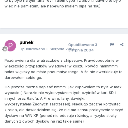
to by bylo na tyle (aha rev mialem cyba 1.2 albo 1.1 dawno to bylo
wiec nie pamietam, ale napewno mialem dipa na 166)
punek
Opublikowano
3
Opublikowano
3 Sierpnia 2004
Sierpnia 2004
Pozdrowienia dla wiatraczków z chipsetów. Prawdopodobnie w
większości przypadków wylądował w koszu. Powód: hmmmmm
hałas większy od młota pneumatycznego. A że nie owerklokuje to
darowałem sobie go.
Co jeszcze mozna napisać hmmm.. jak kupowałem to była w max
wypasie :) Narazie nie wykorzystałem tych czytników kart SD i
innych oraz Raid'a. A Fire wire, lany, dzwięki,
wykorzystałem(Żadnych zastrzezeń). Niedługo zaczne korzystać
z raida, ale dowiedziałem się, że nie ma sensu praktycznie łaczyć
dysków na WIN XP (ponoć nie odczuje różnicy, a ryzyko straty
danych z dwóch dysków na raz takie same).