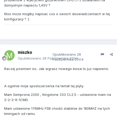
problemow z wykryciem go(unknown CPU?) i z dzialaniem na
domyslnym napieciu 1,45V ?
Ktos moze moglby napisac cos o swoich doswiadczeniach w tej
konfiguracji ? :)
miszko
Opublikowano
28
Opublikowano
28 Października 2004
Października 2004
Raczej powinien isc. Jak wgrasz nowego biosa to juz napewno.
A ogolnie moje spostszerzenia na temat tej plyty.
Mam Semprona 2200 , Kingstone 333 CL2.5 - ustawione mam na
2-2-2-6-1CMD.
Mam ustawione 176MHz FSB chodzi stabilnie do 180MHZ na tych
timingach od ramu.