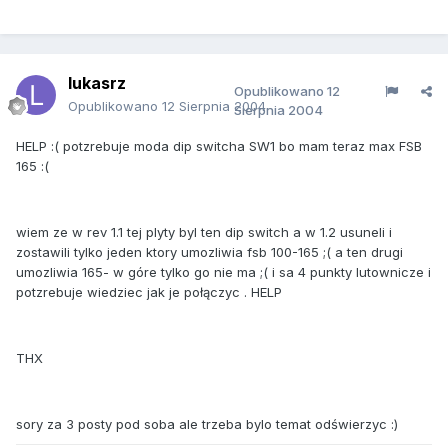
lukasrz
Opublikowano
12
Opublikowano
12 Sierpnia 2004
Sierpnia 2004
HELP :( potzrebuje moda dip switcha SW1 bo mam teraz max FSB
165 :(
wiem ze w rev 1.1 tej plyty byl ten dip switch a w 1.2 usuneli i
zostawili tylko jeden ktory umozliwia fsb 100-165 ;( a ten drugi
umozliwia 165- w góre tylko go nie ma ;( i sa 4 punkty lutownicze i
potzrebuje wiedziec jak je połączyc . HELP
THX
sory za 3 posty pod soba ale trzeba bylo temat odświerzyc :)