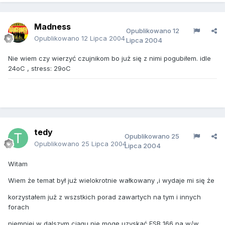
Madness
Opublikowano
12
Opublikowano
12 Lipca 2004
Lipca 2004
Nie wiem czy wierzyć czujnikom bo już się z nimi pogubiłem. idle
24oC , stress: 29oC
tedy
Opublikowano
25
Opublikowano
25 Lipca 2004
Lipca 2004
Witam
Wiem że temat był już wielokrotnie wałkowany ,i wydaje mi się że
korzystałem już z wszstkich porad zawartych na tym i innych
forach
niemniej w dalszym ciągu nie mogę uzyskać FSB 166 na w/w