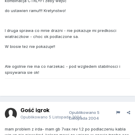
kombinacja CTRL+F1 zeby wejsc
do ustawien ramu!!!! Kretynstwo!
I druga sprawa co mnie drazni - nie pokazuje mi predkosci
wiatraczkow - choc ok podlaczone sa.
W biosie tez nie pokazuje!!
Ale ogolnie nie ma co narzekac - pod wzgledem stabilnosci i
spisywania sie ok!
Gość igrok
Opublikowano
5
Opublikowano
5 Listopada 2004
Listopada 2004
mam problem z irda- mam gb 7vax rev 1.2 po podlaczeniu kabla