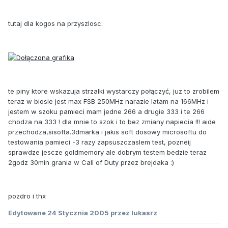
tutaj dla kogos na przyszlosc:
te piny ktore wskazuja strzalki wystarczy połączyć, juz to zrobilem
teraz w biosie jest max FSB 250MHz narazie latam na 166MHz i
jestem w szoku pamieci mam jedne 266 a drugie 333 i te 266
chodza na 333 ! dla mnie to szok i to bez zmiany napiecia !!! aide
przechodza,sisofta.3dmarka i jakis soft dosowy microsoftu do
testowania pamieci -3 razy zapsuszczaslem test, pozneij
sprawdze jescze goldmemory ale dobrym testem bedzie teraz
2godz 30min grania w Call of Duty przez brejdaka :)
pozdro i thx
Edytowane
24 Stycznia 2005
przez lukasrz