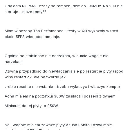
Gdy dam NORMAL czasy na ramach idzie do 196MHz. Na 200 nie
startuje - moze ramy??
Mam wlaczony Top Perfomance - testy w Q3 wykazaly wzrost
okolo 5FPS wiec cos tam daje.
Ogolnie na stabilnosc nie narzekam, w sumie wogole nie
narzekam.
Dziwna przypadlosc do niewlaczania sie po restarcie plyty (spod
winy restart ok, ale na twardo jak
zrobie reset to nie wstanie - trzeba wylaczyc i wlaczyc kompa)
Acha mialem na poczatkui 300W zasilacz i poszedl z dymem.
Minimum do tej plyty to 350W.
No i wogole mialem zawsze plyty Asusa i Abita i dziwi mnie