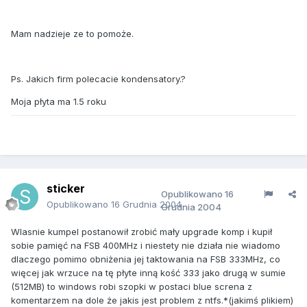
Mam nadzieje ze to pomoże.
Ps. Jakich firm polecacie kondensatory.?
Moja płyta ma 1.5 roku
sticker
Opublikowano
16
Opublikowano
16 Grudnia 2004
Grudnia 2004
Wlasnie kumpel postanowił zrobić mały upgrade komp i kupił
sobie pamięć na FSB 400MHz i niestety nie działa nie wiadomo
dlaczego pomimo obniżenia jej taktowania na FSB 333MHz, co
więcej jak wrzuce na tę płyte inną kość 333 jako drugą w sumie
(512MB) to windows robi szopki w postaci blue screna z
komentarzem na dole że jakis jest problem z ntfs.*(jakimś plikiem)