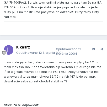
GA 7N400Pro2. Serwis wymienił mi płytę na nową z tym że na GA
7N400Pro 2 rev.2. Pracuje stabilnie jak poprzednia ale ma jeden
duży plus na mostku ma pasywne chłodzenie!!! Duży fajny złoty
radiator.
lukasrz
Opublikowano
12
Opublikowano
12 Sierpnia 2004
Sierpnia 2004
mam male pytanko , jako ze mam nowszy rev tej plyty bo 1.2 to
mam max fsb 165 :/ bez zwierania dip switcha 1 ;/ kturego nie ma
:/ ile wg was mozna dac max na PCI i AGP zeby urzadzenia nie
wariowaly ;] teraz mam chyba 36/72 na fsb 147 jakie pci max
dawaliscie zeby sprzet chodzil stabilnie ??
dzieki za all odpowiedzi