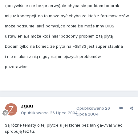
(oczywiście nie bezprzerwy)ale chyba sie poddam bo brak
mi już koncepcji-co to może być,chyba że ktoś z forumowiczów
może podsunie jakiś pomysł,co robie żle może inny BIOS
ustawienia,a może ktoś miał podobny problem z tą płytą.
Dodam tylko na koniec że płyta na FSB133 jest super stabilna
i nie miałem z nią nigdy najmniejszych problemów.
pozdrawiam
zgau
Opublikowano
26
Opublikowano
26 Lipca 2004
Lipca 2004
Są różne tematy o tej płytce (i jej klonie bez lan ga-7va) wiec
spróbuję też tu.