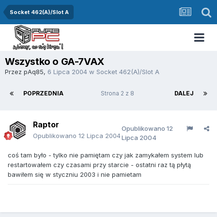
Socket 462(A)/Slot A
Wszystko o GA-7VAX
Przez
pAq85
,
6 Lipca 2004
w
Socket 462(A)/Slot A
POPRZEDNIA
Strona 2 z 8
DALEJ
Raptor
Opublikowano
12
Opublikowano
12 Lipca 2004
Lipca 2004
coś tam było - tylko nie pamiętam czy jak zamykałem system lub
restartowałem czy czasami przy starcie - ostatni raz tą płytą
bawiłem się w styczniu 2003 i nie pamietam