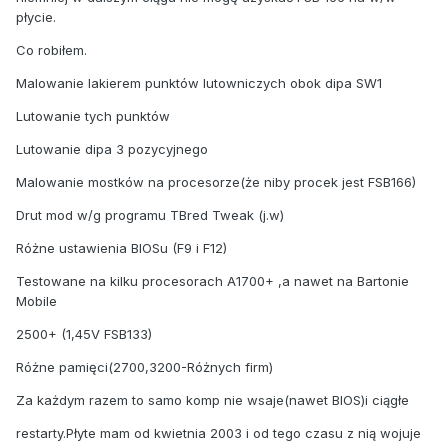
płycie.
Co robiłem.
Malowanie lakierem punktów lutowniczych obok dipa SW1
Lutowanie tych punktów
Lutowanie dipa 3 pozycyjnego
Malowanie mostków na procesorze(że niby procek jest FSB166)
Drut mod w/g programu TBred Tweak (j.w)
Różne ustawienia BIOSu (F9 i F12)
Testowane na kilku procesorach A1700+ ,a nawet na Bartonie
Mobile
2500+ (1,45V FSB133)
Różne pamięci(2700,3200-Różnych firm)
Za każdym razem to samo komp nie wsaje(nawet BIOS)i ciągłe
restarty.Płyte mam od kwietnia 2003 i od tego czasu z nią wojuje