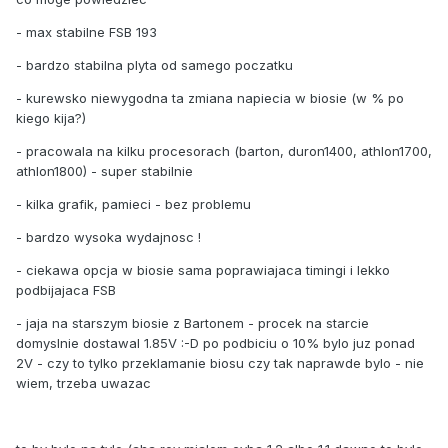
- max stabilne FSB 193
- bardzo stabilna plyta od samego poczatku
- kurewsko niewygodna ta zmiana napiecia w biosie (w % po
kiego kija?)
- pracowala na kilku procesorach (barton, duron1400, athlon1700,
athlon1800) - super stabilnie
- kilka grafik, pamieci - bez problemu
- bardzo wysoka wydajnosc !
- ciekawa opcja w biosie sama poprawiajaca timingi i lekko
podbijajaca FSB
- jaja na starszym biosie z Bartonem - procek na starcie
domyslnie dostawal 1.85V :-D po podbiciu o 10% bylo juz ponad
2V - czy to tylko przeklamanie biosu czy tak naprawde bylo - nie
wiem, trzeba uwazac