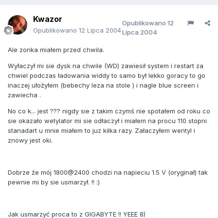
Kwazor
Opublikowano
12
Opublikowano
12 Lipca 2004
Lipca 2004
Ale zonka miałem przed chwila.
Wyłaczył mi sie dysk na chwile (WD) zawiesił system i restart za
chwiel podczas ładowania widdy to samo był lekko goracy to go
inaczej ułożyłem (bebechy leza na stole ) i nagle blue screen i
zawiecha .
No co k... jest ??? nigdy sie z takim czymś nie spotałem od roku co
sie okazało wetylator mi sie odłaczył i miałem na procu 110 stopni
stanadart u mnie miałem to juz kilka razy. Załaczyłem wentyl i
znowy jest oki.
Dobrze że mój 1800@2400 chodzi na napieciu 1.5 V (oryginał) tak
pewnie mi by sie usmarzył. !! :)
Jak usmarzyć proca to z GIGABYTE !! YEEE 8)