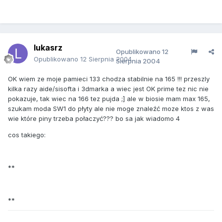
lukasrz
Opublikowano
12
Opublikowano
12 Sierpnia 2004
Sierpnia 2004
OK wiem ze moje pamieci 133 chodza stabilnie na 165 !!! przeszly
kilka razy aide/sisofta i 3dmarka a wiec jest OK prime tez nic nie
pokazuje, tak wiec na 166 tez pujda ;] ale w biosie mam max 165,
szukam moda SW1 do płyty ale nie moge znaleźć moze ktos z was
wie które piny trzeba połaczyć??? bo sa jak wiadomo 4
cos takiego:
**
**