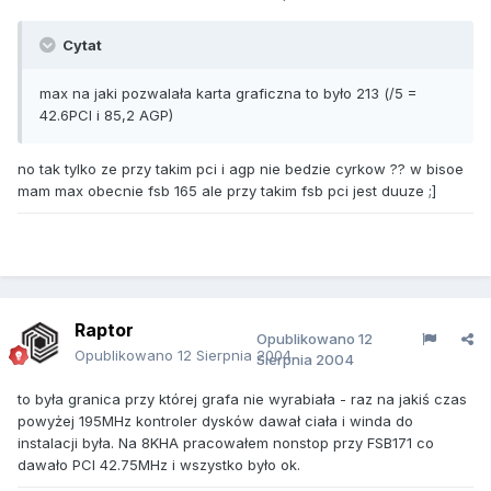
Cytat
max na jaki pozwalała karta graficzna to było 213 (/5 =
42.6PCI i 85,2 AGP)
no tak tylko ze przy takim pci i agp nie bedzie cyrkow ?? w bisoe
mam max obecnie fsb 165 ale przy takim fsb pci jest duuze ;]
Raptor
Opublikowano
12
Opublikowano
12 Sierpnia 2004
Sierpnia 2004
to była granica przy której grafa nie wyrabiała - raz na jakiś czas
powyżej 195MHz kontroler dysków dawał ciała i winda do
instalacji była. Na 8KHA pracowałem nonstop przy FSB171 co
dawało PCI 42.75MHz i wszystko było ok.