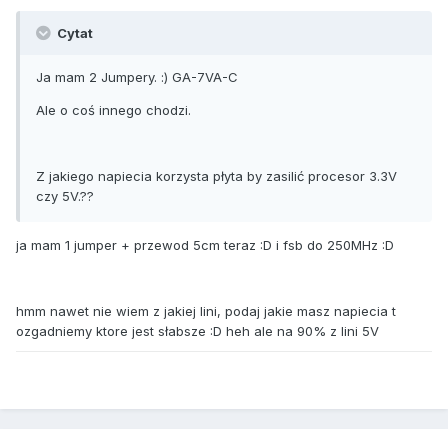
Cytat
Ja mam 2 Jumpery. :) GA-7VA-C
Ale o coś innego chodzi.
Z jakiego napiecia korzysta płyta by zasilić procesor 3.3V
czy 5V.??
ja mam 1 jumper + przewod 5cm teraz :D i fsb do 250MHz :D
hmm nawet nie wiem z jakiej lini, podaj jakie masz napiecia t
ozgadniemy ktore jest słabsze :D heh ale na 90% z lini 5V