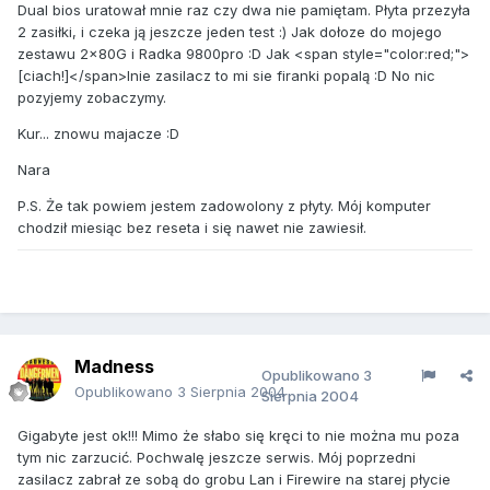
Dual bios uratował mnie raz czy dwa nie pamiętam. Płyta przezyła
2 zasiłki, i czeka ją jeszcze jeden test :) Jak dołoze do mojego
zestawu 2x80G i Radka 9800pro :D Jak <span style="color:red;">
[ciach!]</span>lnie zasilacz to mi sie firanki popalą :D No nic
pozyjemy zobaczymy.
Kur... znowu majacze :D
Nara
P.S. Że tak powiem jestem zadowolony z płyty. Mój komputer
chodził miesiąc bez reseta i się nawet nie zawiesił.
Madness
Opublikowano
3
Opublikowano
3 Sierpnia 2004
Sierpnia 2004
Gigabyte jest ok!!! Mimo że słabo się kręci to nie można mu poza
tym nic zarzucić. Pochwalę jeszcze serwis. Mój poprzedni
zasilacz zabrał ze sobą do grobu Lan i Firewire na starej płycie