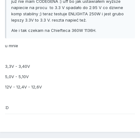
już nie mam CODEGENA :) uff bo jak ustawiałem wyższe
napiecie na procu to 3.3 V spadało do 2.95 V co dziwne
komp stabilny ;) teraz testuje ENLIGHTA 250W i jest grubo
lepszy 3.3V to 3.3 V. reszta napieć też.
Ale i tak czekam na Chiefteca 360W 1136H.
u mnie
3,3V - 3,40V
5,0V - 5,10V
12V - 12,4V - 12,6V
:D