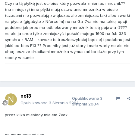
Czy na tą płytkę jest oc-bios który pozwala zmieniac mnoznik??
(na mniejszy) inne płytki mają ustawianie mnoznika w biosie
(czasami nie pozwalają zwiększać ale zmniejszać tak) albo zworki
na płycie (gigabyte z Nforce'm) no na Ga-7va nie ma takiej opcji -
podobno jak proc ma odblokowany mnożnik to się pojawia (????
no ale ja chce tylko zmniejszyć i puścić mojego 1600 na fsb 333
synchro z RAM - zawsze to troszkeszybciej będzie) i podobno jest
jakiś oc-bios F13 ?? Proc niby jest już stary i mało warty no ale nie
chcę jeszcze drucikami mnożnika wymuszać bo dużo przy tym
roboty w sumie
no13
Opublikowano
3
Opublikowano
3 Sierpnia 2004
Sierpnia 2004
przez kilka miesiecy mialem 7vax
co moge powiedziec