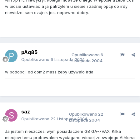
win xp nic niewykryl, kolega mowi ze uniego w epoxie trzeba cos
w biosie ustawiac a ja patrzylem u siebie i zadnej opcji do irdy
niewidze. sam czujnik jest napewno dobry.
pAq85
Opublikowano
6
Opublikowano
6 Listopada 2004
Listopada 2004
w podopcji od com2 masz żeby używało irda
saz
Opublikowano
22
Opublikowano
22 Listopada 2004
Listopada 2004
Ja jestem nieszczesliwym posiadaczem GB GA-7VAX. Kilka
miecjow temu probowalem wyciaganc wiecej ze swojego Athlona