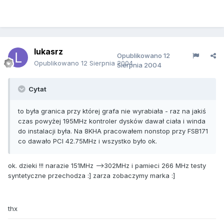
lukasrz
Opublikowano
12
Opublikowano
12 Sierpnia 2004
Sierpnia 2004
Cytat
to była granica przy której grafa nie wyrabiała - raz na jakiś
czas powyżej 195MHz kontroler dysków dawał ciała i winda
do instalacji była. Na 8KHA pracowałem nonstop przy FSB171
co dawało PCI 42.75MHz i wszystko było ok.
ok. dzieki !!! narazie 151MHz -->302MHz i pamieci 266 MHz testy
syntetyczne przechodza :] zarza zobaczymy marka :]
thx