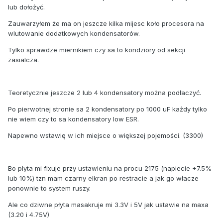
lub dołożyć.
Zauwarzyłem że ma on jeszcze kilka mijesc koło procesora na
wlutowanie dodatkowych kondensatorów.
Tylko sprawdze miernikiem czy sa to kondziory od sekcji
zasialcza.
Teoretycznie jeszcze 2 lub 4 kondensatory można podłaczyć.
Po pierwotnej stronie sa 2 kondensatory po 1000 uF każdy tylko
nie wiem czy to sa kondensatory low ESR.
Napewno wstawię w ich miejsce o większej pojemości. (3300)
Bo plyta mi fixuje przy ustawieniu na procu 2175 (napiecie +7.5%
lub 10%) tzn mam czarny elkran po restracie a jak go włacze
ponownie to system ruszy.
Ale co dziwne płyta masakruje mi 3.3V i 5V jak ustawie na maxa
(3.20 i 4.75V)