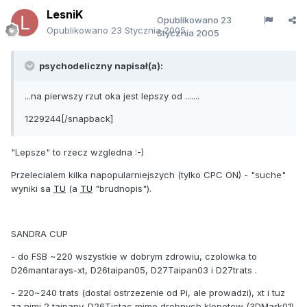
LesniK
Opublikowano
23
Opublikowano
23 Stycznia 2005
Stycznia 2005
psychodeliczny napisał(a):
...na pierwszy rzut oka jest lepszy od .......
1229244[/snapback]
"Lepsze" to rzecz wzgledna :-)
Przelecialem kilka napopularniejszych (tylko CPC ON) - "suche"
wyniki sa
TU
(a
TU
"brudnopis").
SANDRA CUP
- do FSB ~220 wszystkie w dobrym zdrowiu, czolowka to
D26mantarays-xt, D26taipan05, D27Taipan03 i D27trats .
- 220~240 trats (dostal ostrzezenie od Pi, ale prowadzi), xt i tuz
za nimi 2 taipany. D26Tictac mimo drobnych klopotow (3DMark01)