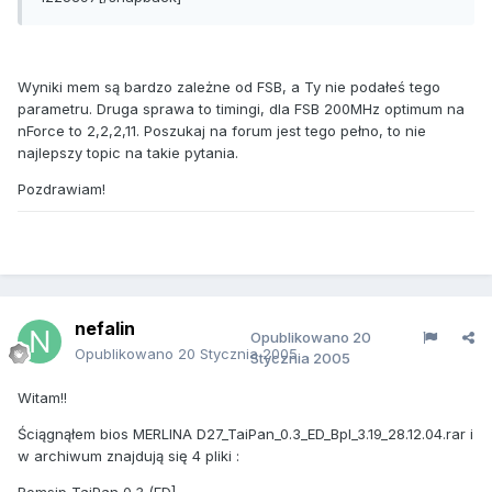
Wyniki mem są bardzo zależne od FSB, a Ty nie podałeś tego
parametru. Druga sprawa to timingi, dla FSB 200MHz optimum na
nForce to 2,2,2,11. Poszukaj na forum jest tego pełno, to nie
najlepszy topic na takie pytania.
Pozdrawiam!
nefalin
Opublikowano
20
Opublikowano
20 Stycznia 2005
Stycznia 2005
Witam!!
Ściągnąłem bios MERLINA D27_TaiPan_0.3_ED_Bpl_3.19_28.12.04.rar i
w archiwum znajdują się 4 pliki :