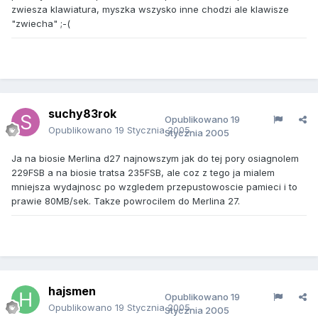
zwiesza klawiatura, myszka wszysko inne chodzi ale klawisze
"zwiecha" ;-(
suchy83rok
Opublikowano
19
Opublikowano
19 Stycznia 2005
Stycznia 2005
Ja na biosie Merlina d27 najnowszym jak do tej pory osiagnolem
229FSB a na biosie tratsa 235FSB, ale coz z tego ja mialem
mniejsza wydajnosc po wzgledem przepustowoscie pamieci i to
prawie 80MB/sek. Takze powrocilem do Merlina 27.
hajsmen
Opublikowano
19
Opublikowano
19 Stycznia 2005
Stycznia 2005