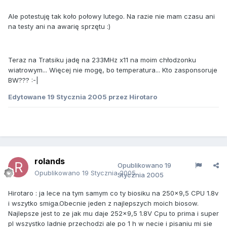
Ale potestuję tak koło połowy lutego. Na razie nie mam czasu ani
na testy ani na awarię sprzętu :)
Teraz na Tratsiku jadę na 233MHz x11 na moim chłodzonku
wiatrowym... Więcej nie mogę, bo temperatura... Kto zasponsoruje
BW??? :-|
Edytowane
19 Stycznia 2005
przez Hirotaro
rolands
Opublikowano
19
Opublikowano
19 Stycznia 2005
Stycznia 2005
Hirotaro : ja lece na tym samym co ty biosiku na 250x9,5 CPU 1.8v
i wszytko smiga.Obecnie jeden z najlepszych moich biosow.
Najlepsze jest to ze jak mu daje 252x9,5 1.8V Cpu to prima i super
pI wszystko ladnie przechodzi ale po 1 h w necie i pisaniu mi sie