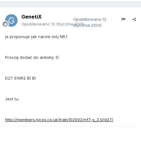
GenetiX
Opublikowano
12
Opublikowano
12 Stycznia 2005
Stycznia 2005
ja proponuje jak narzie mój NR.1
Proszę dodać do ankiety :D
D27 619R2 B) B)
Jest tu:
http://members.lycos.co.uk/trats102002/nf7-s_2.0/d27/