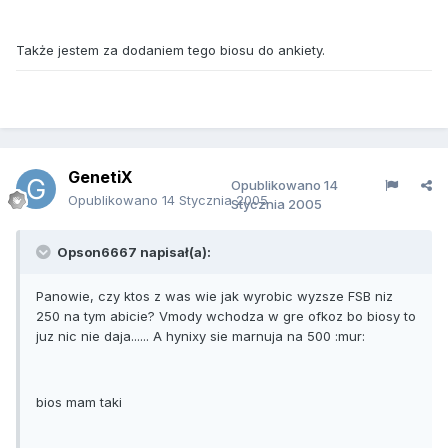
Także jestem za dodaniem tego biosu do ankiety.
GenetiX
Opublikowano
14
Opublikowano
14 Stycznia 2005
Stycznia 2005
Opson6667 napisał(a):
Panowie, czy ktos z was wie jak wyrobic wyzsze FSB niz
250 na tym abicie? Vmody wchodza w gre ofkoz bo biosy to
juz nic nie daja...... A hynixy sie marnuja na 500 :mur:
bios mam taki