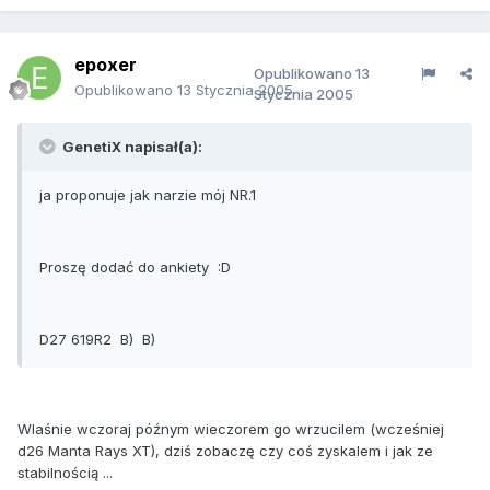
epoxer
Opublikowano
13
Opublikowano
13 Stycznia 2005
Stycznia 2005
GenetiX napisał(a):
ja proponuje jak narzie mój NR.1
Proszę dodać do ankiety :D
D27 619R2 B) B)
Wlaśnie wczoraj późnym wieczorem go wrzucilem (wcześniej
d26 Manta Rays XT), dziś zobaczę czy coś zyskalem i jak ze
stabilnością ...