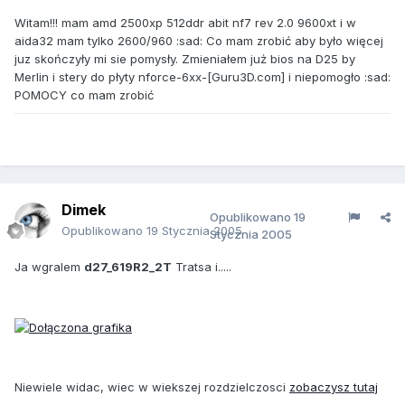
Witam!!! mam amd 2500xp 512ddr abit nf7 rev 2.0 9600xt i w
aida32 mam tylko 2600/960 :sad: Co mam zrobić aby było więcej
juz skończyły mi sie pomysły. Zmieniałem już bios na D25 by
Merlin i stery do płyty nforce-6xx-[Guru3D.com] i niepomogło :sad:
POMOCY co mam zrobić
Dimek
Opublikowano
19
Opublikowano
19 Stycznia 2005
Stycznia 2005
Ja wgralem
d27_619R2_2T
Tratsa i.....
Niewiele widac, wiec w wiekszej rozdzielczosci
zobaczysz tutaj