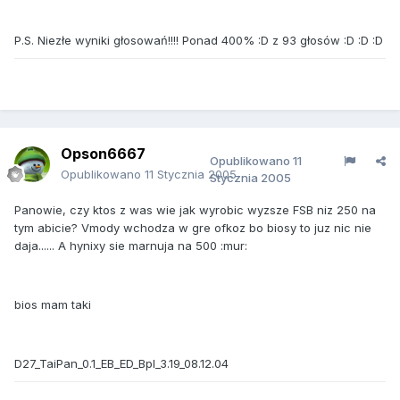
P.S. Niezłe wyniki głosowań!!!! Ponad 400% :D z 93 głosów :D :D :D
Opson6667
Opublikowano
11
Opublikowano
11 Stycznia 2005
Stycznia 2005
Panowie, czy ktos z was wie jak wyrobic wyzsze FSB niz 250 na
tym abicie? Vmody wchodza w gre ofkoz bo biosy to juz nic nie
daja...... A hynixy sie marnuja na 500 :mur:
bios mam taki
D27_TaiPan_0.1_EB_ED_Bpl_3.19_08.12.04