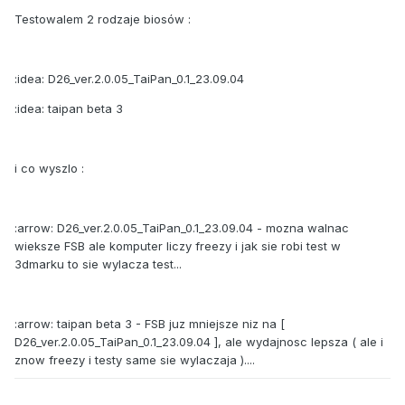
Testowalem 2 rodzaje biosów :
:idea: D26_ver.2.0.05_TaiPan_0.1_23.09.04
:idea: taipan beta 3
i co wyszlo :
:arrow: D26_ver.2.0.05_TaiPan_0.1_23.09.04 - mozna walnac
wieksze FSB ale komputer liczy freezy i jak sie robi test w
3dmarku to sie wylacza test...
:arrow: taipan beta 3 - FSB juz mniejsze niz na [
D26_ver.2.0.05_TaiPan_0.1_23.09.04 ], ale wydajnosc lepsza ( ale i
znow freezy i testy same sie wylaczaja )....