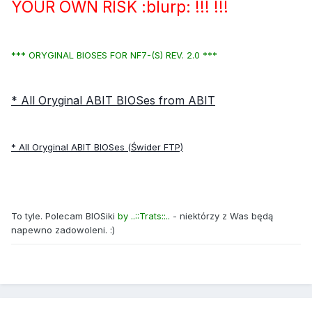
YOUR OWN RISK :blurp: !!! !!!
*** ORYGINAL BIOSES FOR NF7-(S) REV. 2.0 ***
* All Oryginal ABIT BIOSes from ABIT
* All Oryginal ABIT BIOSes (Świder FTP)
To tyle. Polecam BIOSiki
by ..::Trats::..
- niektórzy z Was będą
napewno zadowoleni. :)