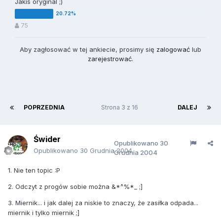
Jakis oryginal ;)
75
Aby zagłosować w tej ankiecie, prosimy się
zalogować
lub
zarejestrować
.
POPRZEDNIA
Strona 3 z 16
DALEJ
Świder
Opublikowano
30
Opublikowano
30 Grudnia 2004
Grudnia 2004
1. Nie ten topic :P
2. Odczyt z progów sobie można &*^%*_ ;]
3. Miernik... i jak dalej za niskie to znaczy, że zasiłka odpada...
miernik i tylko miernik ;]