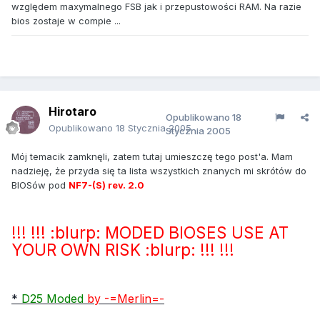
względem maxymalnego FSB jak i przepustowości RAM. Na razie
bios zostaje w compie ...
Hirotaro
Opublikowano
18
Opublikowano
18 Stycznia 2005
Stycznia 2005
Mój temacik zamknęli, zatem tutaj umieszczę tego post'a. Mam
nadzieję, że przyda się ta lista wszystkich znanych mi skrótów do
BIOSów pod
NF7-(S) rev. 2.0
!!! !!! :blurp: MODED BIOSES USE AT
YOUR OWN RISK :blurp: !!! !!!
*
D25 Moded
by -=Merlin=-