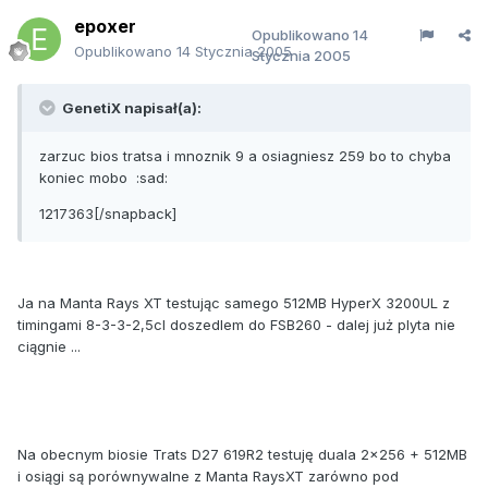
epoxer
Opublikowano
14
Opublikowano
14 Stycznia 2005
Stycznia 2005
GenetiX napisał(a):
zarzuc bios tratsa i mnoznik 9 a osiagniesz 259 bo to chyba
koniec mobo :sad:
1217363[/snapback]
Ja na Manta Rays XT testując samego 512MB HyperX 3200UL z
timingami 8-3-3-2,5cl doszedlem do FSB260 - dalej już plyta nie
ciągnie ...
Na obecnym biosie Trats D27 619R2 testuję duala 2x256 + 512MB
i osiągi są porównywalne z Manta RaysXT zarówno pod