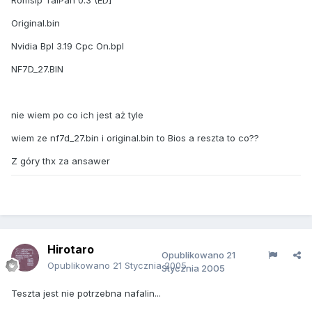
Romsip TaiPan 0.3 (ED]
Original.bin
Nvidia Bpl 3.19 Cpc On.bpl
NF7D_27.BIN
nie wiem po co ich jest aż tyle
wiem ze nf7d_27.bin i original.bin to Bios a reszta to co??
Z góry thx za ansawer
Hirotaro
Opublikowano
21
Opublikowano
21 Stycznia 2005
Stycznia 2005
Teszta jest nie potrzebna nafalin...