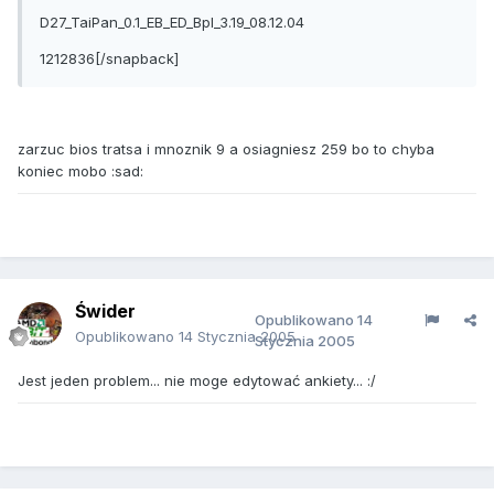
D27_TaiPan_0.1_EB_ED_Bpl_3.19_08.12.04
1212836[/snapback]
zarzuc bios tratsa i mnoznik 9 a osiagniesz 259 bo to chyba
koniec mobo :sad:
Świder
Opublikowano
14
Opublikowano
14 Stycznia 2005
Stycznia 2005
Jest jeden problem... nie moge edytować ankiety... :/