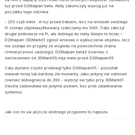
tuz przed D26taipan beta. Abity zakonczyly wyscig juz na
poczatku tego odcinka.
- 250 czyli meta : xt tuz przed tratsem, lecz na wniosek sedziego
Pi zostaje zdysklasyfikowany (zaliczamy mu 240). Trats zaliczyl
drugie potkniecie na Pi, ale dobiega do mety. Kolejni to tictac i
D26taipan (3DMark01 zglosil wniosek o wykluczenie obydwu, lecz
nie zostaje on przyjety ze wzgledu na powszechnie znana
chimerycznosc sedziego). D26taipan beta3 (rowniez z
ostrzezeniem od 3DMark01) mija mete przed D26taipan05.
Caly dystans czysto przebiegl tylko D26taipan05 - pozostali
miewali mniej lub bardziej zle momenty. Jako jedyny nie odmowil
rowniez dobiegniecia do 260 - wylozyl sie tylko przy 3DMark01
(reszta zadowalala sie jedynie postem, bez prob zaladowania
systemu).
Jak cos mi sie jeszcze istotnego przypomni to napisze.