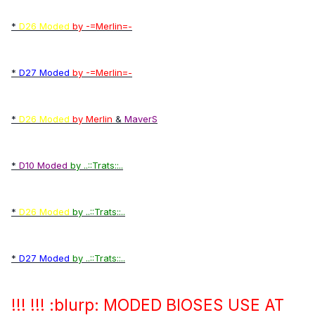
*
D26 Moded
by -=Merlin=-
*
D27 Moded
by -=Merlin=-
*
D26 Moded
by Merlin
&
MaverS
*
D10 Moded
by ..::Trats::..
*
D26 Moded
by ..::Trats::..
*
D27 Moded
by ..::Trats::..
!!! !!! :blurp: MODED BIOSES USE AT