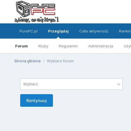
PurePC.pl
Przeglądaj
Cała aktywność
Ranki
Forum
Kluby
Regulamin
Administracja
Uży
Strona główna
Wybierz forum
Wybierz
Kontynuuj