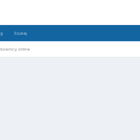
ng
Szukaj
tkownicy online