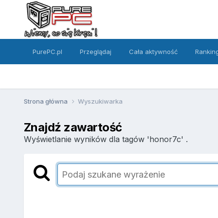
PurePC.pl
Przeglądaj
Cała aktywność
Rankin
Strona główna
Wyszukiwarka
Znajdź zawartość
Wyświetlanie wyników dla tagów 'honor7c' .