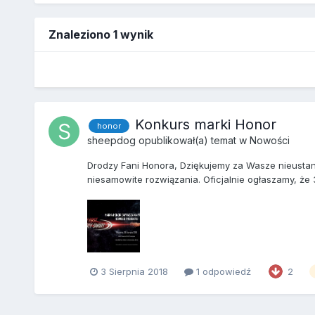
Znaleziono 1 wynik
Konkurs marki Honor
honor
sheepdog
opublikował(a) temat w
Nowości
Drodzy Fani Honora, Dziękujemy za Wasze nieustan
niesamowite rozwiązania. Oficjalnie ogłaszamy, że 3
3 Sierpnia 2018
1 odpowiedź
2