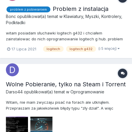
Problem z instalacja
problem z pobieraniem
Bonc
opublikował(a) temat w
Klawiatury, Myszki, Kontrolery,
Podkładki
witam posiadam słuchawki logitech g432 i chciałem
zainstalowac do nich oprogramowanie logitech g hub. problem
polega na tym gdy otwieram menu tego oprogramowania i
(i 5 więcej)
17 Lipca 2021
logitech
logitech g432
naciskam przycisk instaluj wyskakuje komunikat nie mozna
uzyskac prawidłowego podsumowania aktualizacji spruboj
ponownie...
Wolne Pobieranie, tylko na Steam i Torrent
Darso44
opublikował(a) temat w
Oprogramowanie
Witam, nie mam zwyczaju pisać na forach ale utknąłem.
Przepraszam za jakiekolwiek błędy typu "zły dział". A więc
problem polega na tym, iż internet przeglądam bez problemu.
Lecz jeśli ściągam cokolwiek (nie zależnie od programu, czy
pliku) przez torrent lub steam to przez pierwsze trzydzieści...