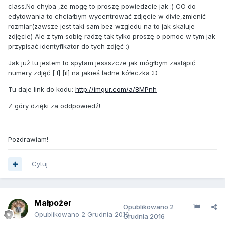
class.No chyba ,że mogę to proszę powiedzcie jak :) CO do
edytowania to chciałbym wycentrować zdjęcie w divie,zmienić
rozmiar(zawsze jest taki sam bez wzgledu na to jak skaluje
zdjęcie) Ale z tym sobię radzę tak tylko proszę o pomoc w tym jak
przypisać identyfikator do tych zdjęć :)
Jak już tu jestem to spytam jessszcze jak mógłbym zastąpić
numery zdjęć [ I] [iI] na jakieś ładne kółeczka :D
Tu daje link do kodu:
http://imgur.com/a/8MPnh
Z góry dzięki za oddpowiedź!
Pozdrawiam!
Cytuj
Małpożer
Opublikowano
2
Opublikowano
2 Grudnia 2016
Grudnia 2016