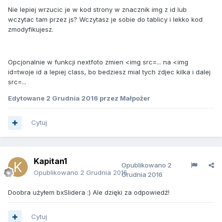
Nie lepiej wrzucic je w kod strony w znacznik img z id lub
wczytac tam przez js? Wczytasz je sobie do tablicy i lekko kod
zmodyfikujesz.
Opcjonalnie w funkcji nextfoto zmien <img src=... na <img
id=twoje id a lepiej class, bo bedziesz mial tych zdjec kilka i dalej
src=...
Edytowane
2 Grudnia 2016
przez Małpożer
Cytuj
Kapitan1
Opublikowano
2
Opublikowano
2 Grudnia 2016
Grudnia 2016
Doobra użyłem bxSlidera :) Ale dzięki za odpowiedź!
Cytuj