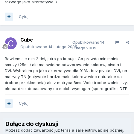
rozwage jako alternatywe ;)
Cytuj
Cube
Opublikowano
14
Opublikowano
14 Lutego 2005
Lutego 2005
Bawilem sie nim 2 dni, jutro go kupuje. Co prawda minimalnie
smuzy (25ms) ale ma swietne odwzorowanie kolorow, pivota i
DVI. Wybralem go jako akternatywe dla 913N, bez pivota i DVI, na
matrycy TN (natywnie bardzo malo kolorow wiec naturalne sa
drobne przeklamania) ale z matryca 8ms. Wole troche wolniejszy,
ale bardziej dopasowany do moich wymagan (sporo grafiki i DTP)
Cytuj
Dołącz do dyskusji
Możesz dodać zawartość już teraz a zarejestrować się później.