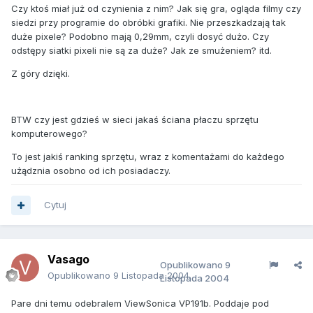
Czy ktoś miał już od czynienia z nim? Jak się gra, ogląda filmy czy
siedzi przy programie do obróbki grafiki. Nie przeszkadzają tak
duże pixele? Podobno mają 0,29mm, czyli dosyć dużo. Czy
odstępy siatki pixeli nie są za duże? Jak ze smużeniem? itd.
Z góry dzięki.
BTW czy jest gdzieś w sieci jakaś ściana płaczu sprzętu
komputerowego?
To jest jakiś ranking sprzętu, wraz z komentażami do każdego
użądznia osobno od ich posiadaczy.
Cytuj
Vasago
Opublikowano
9
Opublikowano
9 Listopada 2004
Listopada 2004
Pare dni temu odebralem ViewSonica VP191b. Poddaje pod