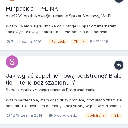
Funpack a TP-LINK
paw1289
opublikował(a) temat w
Sprzęt Sieciowy, Wi-Fi
Witam!!! Mam wziętą umowę od Orange Funpack z internetem
kablowym telewizja satelitarna i telefonem stacjonarnym.
Dostałem od nich router funbox, który gubił i zrywał połączenie z
(i 3 więcej)
7 Listopada 2016
Funpack
TP link
internetem przynajmniej 5 razy dziennie, wiec gdy się pobierało
duże pliki przez przeglądarkę to przerywało pobieranie...
Jak wgrać zupełnie nową podstronę? Białe
tło i literki bez szablonu ;/
Sabella
opublikował(a) temat w
Programowanie
Witam serdecznie, mam dość duży problem, otóż słabo znam się
na html-u, a dostałam do modyfikacji stronę w połowie zrobioną,
moim zadaniem jest ją tylko uzupełnić i poprawić- metodą prób i
12 Września 2014
5 odpowiedzi
podstrona
link
błędów doszłam do tego jak pisać newsy, dodawać fotki na
podstrony, filmiki itp. Nie ma niestety panelu admini...