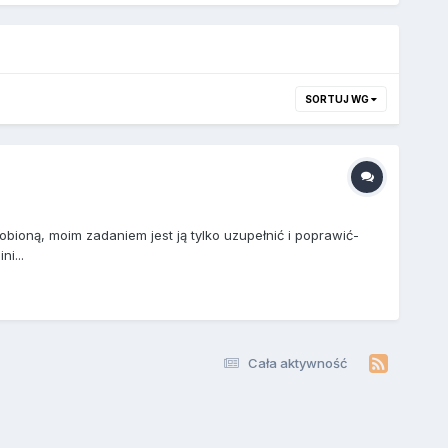
SORTUJ WG
bioną, moim zadaniem jest ją tylko uzupełnić i poprawić-
i...
Cała aktywność