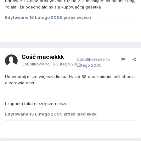
Panowie z Chipa praktycznie raz na 2-3 miesiące tak soldnie dają
"ciała" że odechciało mi się kupować tą gazetkę
Edytowane
15 Lutego 2005
przez wojwar
Gość maciekkk
Opublikowano
15
Opublikowano
15 Lutego 2005
Lutego 2005
Udowodnij mi że większa liczba Hz od 85 coś zmienia jeśli chodzi
o zdrowie oczu.
i zapadła taka niezręczna cisza...
Edytowane
15 Lutego 2005
przez maciekkk