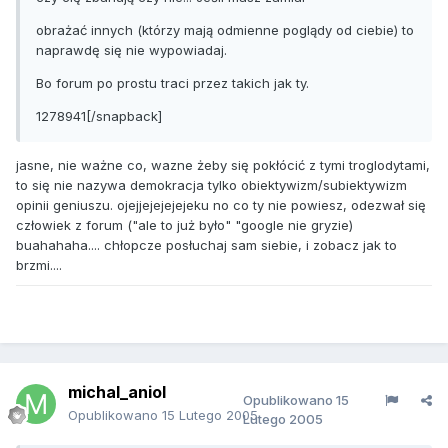
obrażać innych (którzy mają odmienne poglądy od ciebie) to
naprawdę się nie wypowiadaj.
Bo forum po prostu traci przez takich jak ty.
1278941[/snapback]
jasne, nie ważne co, wazne żeby się pokłócić z tymi troglodytami,
to się nie nazywa demokracja tylko obiektywizm/subiektywizm
opinii geniuszu. ojejjejejejejeku no co ty nie powiesz, odezwał się
człowiek z forum ("ale to już było" "google nie gryzie)
buahahaha.... chłopcze posłuchaj sam siebie, i zobacz jak to
brzmi....
michal_aniol
Opublikowano
15
Opublikowano
15 Lutego 2005
Lutego 2005