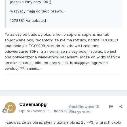
jeszcze inny przy 100 ;)
wszyscy mają do tego prawo...
1278881[/snapback]
To zależy od budowy oka, a homo sapiens sapiens ma tak
zbudowane oko, receptory, że nie ma różnicy, norma TCO2003
podobnie jak TCO1999 zakłada za zdrowe i zalecane
odświerzanie 85Hz, a z normą nie należy polemizować, bo jest
ona potwierdzona wieloletnimi badaniami. Może on widzi różnice
bo miał mutacje, albo co gorsza jest brakującym ogniwem
ewolucji ?? hmmm.....
Cavemanpg
Opublikowano
15
Opublikowano
15 Lutego 2005
Lutego 2005
>zauważ że za obraz płynny uznaje obraz 25 FPS, w grach około