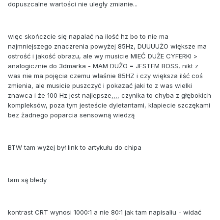
dopuszcalne wartości nie uległy zmianie...
więc skończcie się napalać na ilość hz bo to nie ma
najmniejszego znaczrenia powyżej 85Hz, DUUUUŻO większe ma
ostrość i jakość obrazu, ale wy musicie MIEĆ DUŻE CYFERKI >
analogicznie do 3dmarka - MAM DUŻO = JESTEM BOSS, nikt z
was nie ma pojęcia czemu właśnie 85HZ i czy większa ilść coś
zmienia, ale musicie puszczyć i pokazać jaki to z was wielki
znawca i że 100 Hz jest najlepsze,,,, czynika to chyba z głębokich
kompleksów, poza tym jesteście dyletantami, klapiecie szczękami
bez żadnego poparcia sensowną wiedzą
BTW tam wyżej był link to artykułu do chipa
tam są błedy
kontrast CRT wynosi 1000:1 a nie 80:1 jak tam napisaliu - widać