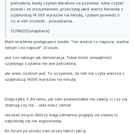
potrzebna, kiedy czytam literature na poziomie, lubie czytać
powoli i ze zrozumieniem, przeczytaj jakiś wiersz Norwida z
szybkością 14 000 wyrazów na minutę, i potem powiedz o
co w nim chodziło... powodzenia...
1278925[/snapback]
Mam wrażenie postępujesz wedle: "nie ważne co napisze, ważne
żebym coś napisał". Zrozum,
jest cos takiego jak demokracja. Tobie może umiejętność
szybkiego czytania nie jest potrzebna,
ale wielu osobom jest. To oczywiste, że nikt nie czyta wiersza z
szybkością 14000 wyrazów na minutę.
Dołączyłeś 3 dni temu, jak sam powiedziałeś nie zależy ci czy cię
zbanują czy nie... Jeśli masz zamiar
obrażać innych (którzy mają odmienne poglądy od ciebie) to
naprawdę się nie wypowiadaj.
Bo forum po prostu traci przez takich jak ty.