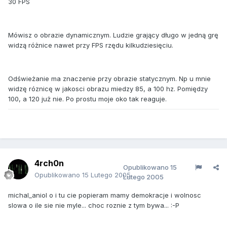
30 FPS
Mówisz o obrazie dynamicznym. Ludzie grający długo w jedną grę
widzą różnice nawet przy FPS rzędu kilkudziesięciu.
Odświeżanie ma znaczenie przy obrazie statycznym. Np u mnie
widzę róznicę w jakosci obrazu miedzy 85, a 100 hz. Pomiędzy
100, a 120 już nie. Po prostu moje oko tak reaguje.
4rch0n
Opublikowano
15
Opublikowano
15 Lutego 2005
Lutego 2005
michal_aniol o i tu cie popieram mamy demokracje i wolnosc
slowa o ile sie nie myle... choc roznie z tym bywa... :-P