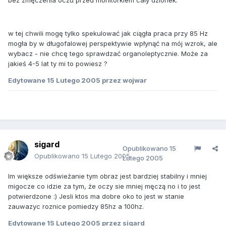
bez zmęczenia oczu przed monitorkiem cały dzionek.
w tej chwili mogę tylko spekulować jak ciągła praca przy 85 Hz
mogła by w długofalowej perspektywie wpłynąć na mój wzrok, ale
wybacz - nie chcę tego sprawdzać organoleptycznie. Może za
jakieś 4-5 lat ty mi to powiesz ?
Edytowane
15 Lutego 2005
przez wojwar
sigard
Opublikowano
15
Opublikowano
15 Lutego 2005
Lutego 2005
Im większe odświeżanie tym obraz jest bardziej stabilny i mniej
migocze co idzie za tym, że oczy sie mniej męczą no i to jest
potwierdzone :) Jesli ktos ma dobre oko to jest w stanie
zauwazyc roznice pomiedzy 85hz a 100hz.
Edytowane
15 Lutego 2005
przez sigard