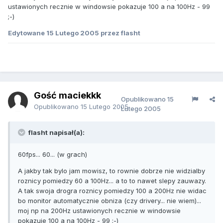
ustawionych recznie w windowsie pokazuje 100 a na 100Hz - 99
;-)
Edytowane
15 Lutego 2005
przez flasht
Gość maciekkk
Opublikowano
15
Opublikowano
15 Lutego 2005
Lutego 2005
flasht napisał(a):
60fps... 60... (w grach)
A jakby tak bylo jam mowisz, to rownie dobrze nie widzialby
roznicy pomiedzy 60 a 100Hz... a to to nawet slepy zauwazy.
A tak swoja drogra roznicy pomiedzy 100 a 200Hz nie widac
bo monitor automatycznie obniza (czy drivery... nie wiem)...
moj np na 200Hz ustawionych recznie w windowsie
pokazuje 100 a na 100Hz - 99 ;-)