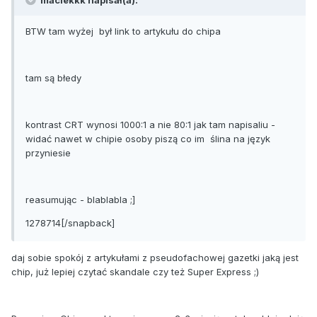
maciekkk napisał(a):
BTW tam wyżej był link to artykułu do chipa
tam są błedy
kontrast CRT wynosi 1000:1 a nie 80:1 jak tam napisaliu -
widać nawet w chipie osoby piszą co im ślina na język
przyniesie
reasumując - blablabla ;]
1278714[/snapback]
daj sobie spokój z artykułami z pseudofachowej gazetki jaką jest
chip, już lepiej czytać skandale czy też Super Express ;)