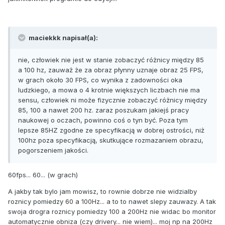
maciekkk napisał(a):
nie, człowiek nie jest w stanie zobaczyć różnicy między 85
a 100 hz, zauważ że za obraz płynny uznaje obraz 25 FPS,
w grach około 30 FPS, co wynika z zadowności oka
ludzkiego, a mowa o 4 krotnie większych liczbach nie ma
sensu, człowiek ni może fizycznie zobaczyć różnicy między
85, 100 a nawet 200 hz. zaraz poszukam jakiejś pracy
naukowej o oczach, powinno coś o tyn być. Poza tym
lepsze 85HZ zgodne ze specyfikacją w dobrej ostrości, niż
100hz poza specyfikacją, skutkujące rozmazaniem obrazu,
pogorszeniem jakości.
60fps... 60... (w grach)
A jakby tak bylo jam mowisz, to rownie dobrze nie widzialby
roznicy pomiedzy 60 a 100Hz... a to to nawet slepy zauwazy. A tak
swoja drogra roznicy pomiedzy 100 a 200Hz nie widac bo monitor
automatycznie obniza (czy drivery... nie wiem)... moj np na 200Hz