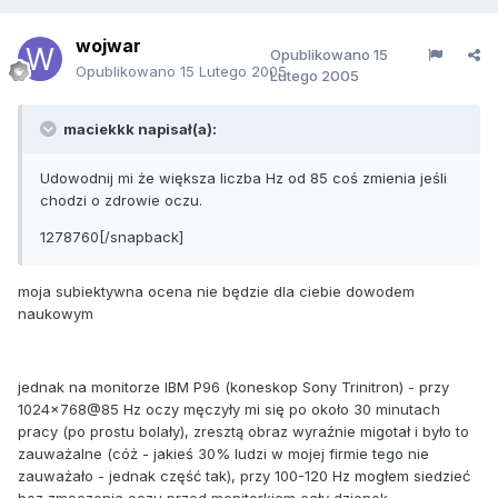
wojwar
Opublikowano
15
Opublikowano
15 Lutego 2005
Lutego 2005
maciekkk napisał(a):
Udowodnij mi że większa liczba Hz od 85 coś zmienia jeśli
chodzi o zdrowie oczu.
1278760[/snapback]
moja subiektywna ocena nie będzie dla ciebie dowodem
naukowym
jednak na monitorze IBM P96 (koneskop Sony Trinitron) - przy
1024x768@85 Hz oczy męczyły mi się po około 30 minutach
pracy (po prostu bolały), zresztą obraz wyraźnie migotał i było to
zauważalne (cóż - jakieś 30% ludzi w mojej firmie tego nie
zauważało - jednak część tak), przy 100-120 Hz mogłem siedzieć