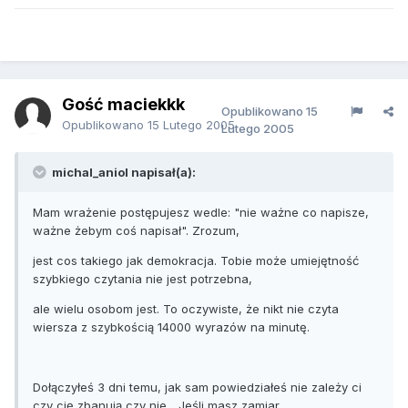
Gość maciekkk
Opublikowano
15
Opublikowano
15 Lutego 2005
Lutego 2005
michal_aniol napisał(a):
Mam wrażenie postępujesz wedle: "nie ważne co napisze,
ważne żebym coś napisał". Zrozum,
jest cos takiego jak demokracja. Tobie może umiejętność
szybkiego czytania nie jest potrzebna,
ale wielu osobom jest. To oczywiste, że nikt nie czyta
wiersza z szybkością 14000 wyrazów na minutę.
Dołączyłeś 3 dni temu, jak sam powiedziałeś nie zależy ci
czy cię zbanują czy nie... Jeśli masz zamiar