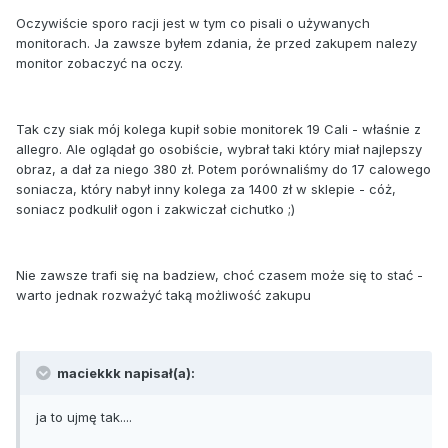
Oczywiście sporo racji jest w tym co pisali o używanych
monitorach. Ja zawsze byłem zdania, że przed zakupem nalezy
monitor zobaczyć na oczy.
Tak czy siak mój kolega kupił sobie monitorek 19 Cali - właśnie z
allegro. Ale oglądał go osobiście, wybrał taki który miał najlepszy
obraz, a dał za niego 380 zł. Potem porównaliśmy do 17 calowego
soniacza, który nabył inny kolega za 1400 zł w sklepie - cóż,
soniacz podkulił ogon i zakwiczał cichutko ;)
Nie zawsze trafi się na badziew, choć czasem może się to stać -
warto jednak rozważyć taką możliwość zakupu
maciekkk napisał(a):
ja to ujmę tak....