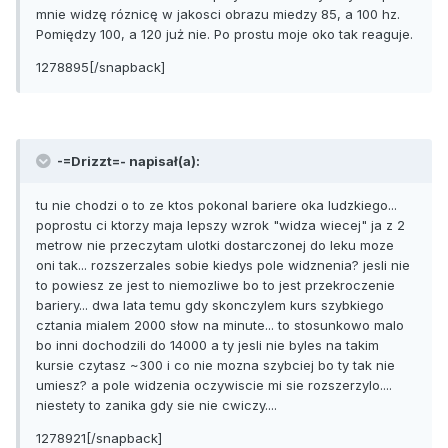
mnie widzę róznicę w jakosci obrazu miedzy 85, a 100 hz.
Pomiędzy 100, a 120 już nie. Po prostu moje oko tak reaguje.
1278895[/snapback]
-=Drizzt=- napisał(a):
tu nie chodzi o to ze ktos pokonal bariere oka ludzkiego...
poprostu ci ktorzy maja lepszy wzrok "widza wiecej" ja z 2
metrow nie przeczytam ulotki dostarczonej do leku moze
oni tak... rozszerzales sobie kiedys pole widznenia? jesli nie
to powiesz ze jest to niemozliwe bo to jest przekroczenie
bariery... dwa lata temu gdy skonczylem kurs szybkiego
cztania mialem 2000 słow na minute... to stosunkowo malo
bo inni dochodzili do 14000 a ty jesli nie byles na takim
kursie czytasz ~300 i co nie mozna szybciej bo ty tak nie
umiesz? a pole widzenia oczywiscie mi sie rozszerzylo....
niestety to zanika gdy sie nie cwiczy....
1278921[/snapback]