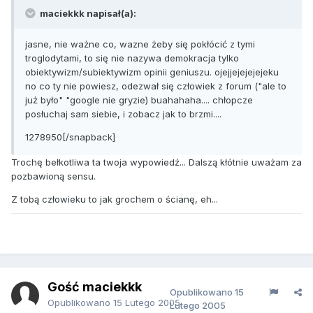
maciekkk napisał(a):
jasne, nie ważne co, wazne żeby się pokłócić z tymi
troglodytami, to się nie nazywa demokracja tylko
obiektywizm/subiektywizm opinii geniuszu. ojejjejejejejeku
no co ty nie powiesz, odezwał się człowiek z forum ("ale to
już było" "google nie gryzie) buahahaha.... chłopcze
posłuchaj sam siebie, i zobacz jak to brzmi....
1278950[/snapback]
Trochę bełkotliwa ta twoja wypowiedź... Dalszą kłótnie uważam za
pozbawioną sensu.
Z tobą człowieku to jak grochem o ścianę, eh...
Gość maciekkk
Opublikowano
15
Opublikowano
15 Lutego 2005
Lutego 2005