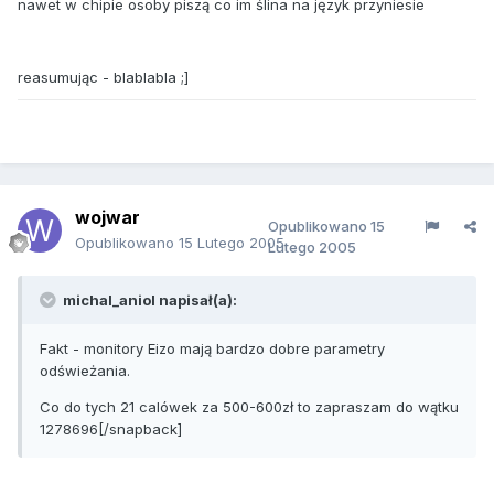
nawet w chipie osoby piszą co im ślina na język przyniesie
reasumując - blablabla ;]
wojwar
Opublikowano
15
Opublikowano
15 Lutego 2005
Lutego 2005
michal_aniol napisał(a):
Fakt - monitory Eizo mają bardzo dobre parametry
odświeżania.
Co do tych 21 calówek za 500-600zł to zapraszam do wątku
1278696[/snapback]