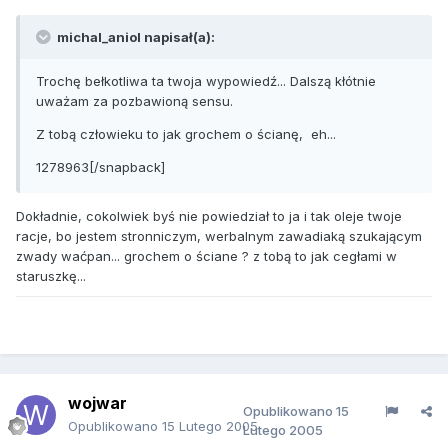
michal_aniol napisał(a):
Trochę bełkotliwa ta twoja wypowiedź... Dalszą kłótnie
uważam za pozbawioną sensu.
Z tobą człowieku to jak grochem o ścianę, eh...
1278963[/snapback]
Dokładnie, cokolwiek byś nie powiedział to ja i tak oleje twoje
racje, bo jestem stronniczym, werbalnym zawadiaką szukającym
zwady waćpan... grochem o ściane ? z tobą to jak cegłami w
staruszkę...
wojwar
Opublikowano
15
Opublikowano
15 Lutego 2005
Lutego 2005