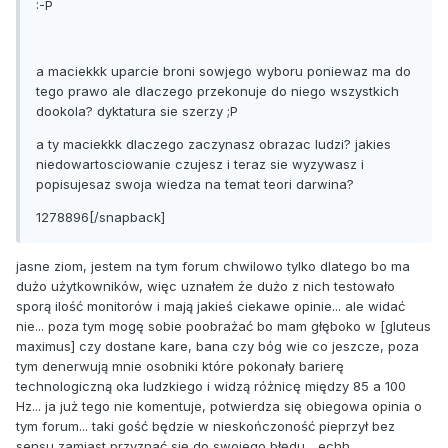
:-P
a maciekkk uparcie broni sowjego wyboru poniewaz ma do
tego prawo ale dlaczego przekonuje do niego wszystkich
dookola? dyktatura sie szerzy ;P
a ty maciekkk dlaczego zaczynasz obrazac ludzi? jakies
niedowartosciowanie czujesz i teraz sie wyzywasz i
popisujesaz swoja wiedza na temat teori darwina?
1278896[/snapback]
jasne ziom, jestem na tym forum chwilowo tylko dlatego bo ma
dużo użytkowników, więc uznałem że dużo z nich testowało
sporą ilość monitorów i mają jakieś ciekawe opinie... ale widać
nie... poza tym mogę sobie poobrażać bo mam głęboko w [gluteus
maximus] czy dostane kare, bana czy bóg wie co jeszcze, poza
tym denerwują mnie osobniki które pokonały barierę
technologiczną oka ludzkiego i widzą różnicę między 85 a 100
Hz... ja już tego nie komentuje, potwierdza się obiegowa opinia o
tym forum... taki gość będzie w nieskończoność pieprzył bez
sensu zamiast przyznać się do swojego błędu... echh...