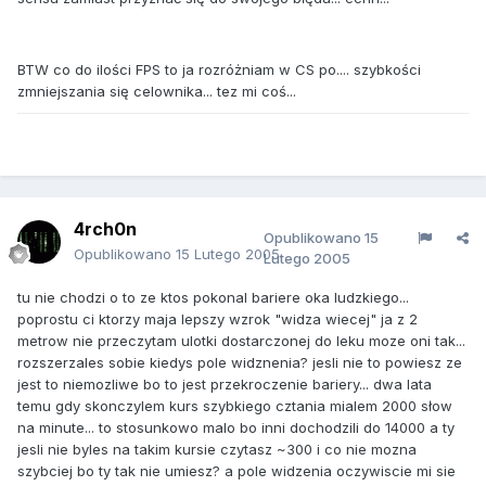
BTW co do ilości FPS to ja rozróżniam w CS po.... szybkości
zmniejszania się celownika... tez mi coś...
4rch0n
Opublikowano
15
Opublikowano
15 Lutego 2005
Lutego 2005
tu nie chodzi o to ze ktos pokonal bariere oka ludzkiego...
poprostu ci ktorzy maja lepszy wzrok "widza wiecej" ja z 2
metrow nie przeczytam ulotki dostarczonej do leku moze oni tak...
rozszerzales sobie kiedys pole widznenia? jesli nie to powiesz ze
jest to niemozliwe bo to jest przekroczenie bariery... dwa lata
temu gdy skonczylem kurs szybkiego cztania mialem 2000 słow
na minute... to stosunkowo malo bo inni dochodzili do 14000 a ty
jesli nie byles na takim kursie czytasz ~300 i co nie mozna
szybciej bo ty tak nie umiesz? a pole widzenia oczywiscie mi sie