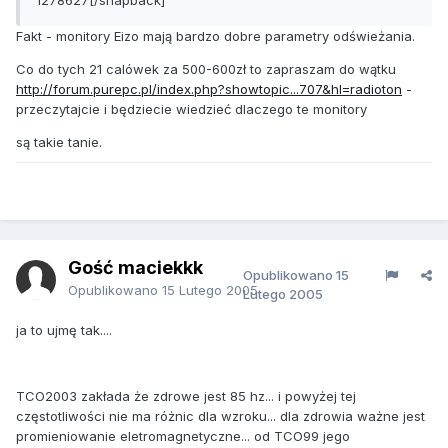
1278627[/snapback]
Fakt - monitory Eizo mają bardzo dobre parametry odświeżania.
Co do tych 21 calówek za 500-600zł to zapraszam do wątku
http://forum.purepc.pl/index.php?showtopic...707&hl=radioton
-
przeczytajcie i będziecie wiedzieć dlaczego te monitory
są takie tanie.
Gość maciekkk
Opublikowano
15
Opublikowano
15 Lutego 2005
Lutego 2005
ja to ujmę tak....
TCO2003 zakłada że zdrowe jest 85 hz... i powyżej tej
częstotliwości nie ma różnic dla wzroku... dla zdrowia ważne jest
promieniowanie eletromagnetyczne... od TCO99 jego