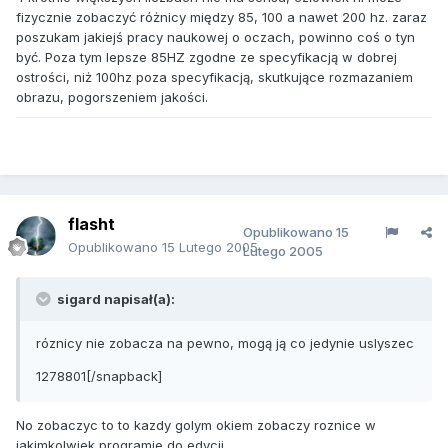
fizycznie zobaczyć różnicy między 85, 100 a nawet 200 hz. zaraz
poszukam jakiejś pracy naukowej o oczach, powinno coś o tyn
być. Poza tym lepsze 85HZ zgodne ze specyfikacją w dobrej
ostrości, niż 100hz poza specyfikacją, skutkujące rozmazaniem
obrazu, pogorszeniem jakości.
flasht
Opublikowano
15
Opublikowano
15 Lutego 2005
Lutego 2005
sigard napisał(a):
róznicy nie zobacza na pewno, mogą ją co jedynie uslyszec
1278801[/snapback]
No zobaczyc to to kazdy golym okiem zobaczy roznice w
jakimkolwiek programie do edycji...