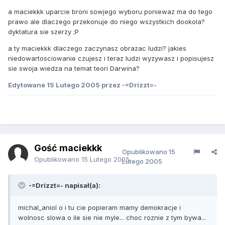
a maciekkk uparcie broni sowjego wyboru poniewaz ma do tego
prawo ale dlaczego przekonuje do niego wszystkich dookola?
dyktatura sie szerzy ;P
a ty maciekkk dlaczego zaczynasz obrazac ludzi? jakies
niedowartosciowanie czujesz i teraz ludzi wyzywasz i popisujesz
sie swoja wiedza na temat teori Darwina?
Edytowane
15 Lutego 2005
przez -=Drizzt=-
Gość maciekkk
Opublikowano
15
Opublikowano
15 Lutego 2005
Lutego 2005
-=Drizzt=- napisał(a):
michal_aniol o i tu cie popieram mamy demokracje i
wolnosc slowa o ile sie nie myle... choc roznie z tym bywa...