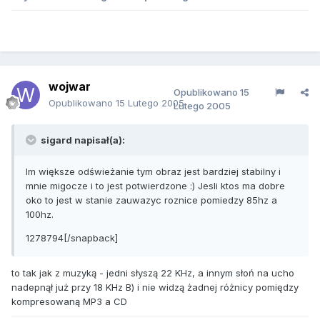
wojwar
Opublikowano
15
Opublikowano
15 Lutego 2005
Lutego 2005
sigard napisał(a):
Im większe odświeżanie tym obraz jest bardziej stabilny i
mnie migocze i to jest potwierdzone :) Jesli ktos ma dobre
oko to jest w stanie zauwazyc roznice pomiedzy 85hz a
100hz.
1278794[/snapback]
to tak jak z muzyką - jedni słyszą 22 KHz, a innym słoń na ucho
nadepnął już przy 18 KHz B) i nie widzą żadnej różnicy pomiędzy
kompresowaną MP3 a CD