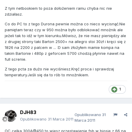
Z tym netbookiem to poza dołożeniem ramu chyba nic nie
zdziałasz.
Co do PC to z tego Durona pewnie można co nieco wycisnąć.Nie
pamiętam teraz czy w 950 można było odblokować mnożnik ale
jeżeli tak to idź w tym kierunku.Mówisz, że nie masz pieniędzy ale
z drugiej strony taki Barton 2500+ na allegro stoi 30zł i kręci się z
1826 na 2200 z palcem w ... :D sam złożyłem mamie kompa na
takim Bartonie i 480p z geforcem 5700 chodzą płynnie nawet na
full screnie.
Z tego pcta za dużo nie wyciśniesz.Kręć proca i sprawdzaj
temperatury.Jeśli się da to rób to mnożnikiem.
1
DJH83
Opublikowano
31
Opublikowano
31 Marca 2011
Marca 2011
OC celka 300A@450 to wiesz przestawienie fsb w biosie z 66 na