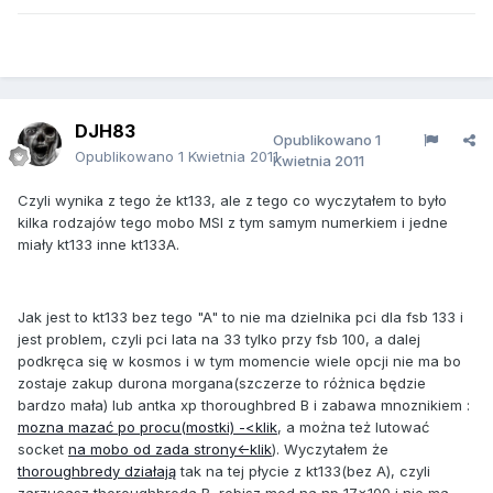
DJH83
Opublikowano
1
Opublikowano
1 Kwietnia 2011
Kwietnia 2011
Czyli wynika z tego że kt133, ale z tego co wyczytałem to było
kilka rodzajów tego mobo MSI z tym samym numerkiem i jedne
miały kt133 inne kt133A.
Jak jest to kt133 bez tego "A" to nie ma dzielnika pci dla fsb 133 i
jest problem, czyli pci lata na 33 tylko przy fsb 100, a dalej
podkręca się w kosmos i w tym momencie wiele opcji nie ma bo
zostaje zakup durona morgana(szczerze to różnica będzie
bardzo mała) lub antka xp thoroughbred B i zabawa mnoznikiem :
mozna mazać po procu(mostki) -<klik
, a można też lutować
socket
na mobo od zada strony<-klik
). Wyczytałem że
thoroughbredy działają
tak na tej płycie z kt133(bez A), czyli