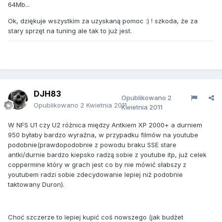
64Mb...
Ok, dziękuje wszystkim za uzyskaną pomoc :) ! szkoda, że za
stary sprzęt na tuning ale tak to już jest.
DJH83
Opublikowano
2
Opublikowano
2 Kwietnia 2011
Kwietnia 2011
W NFS U1 czy U2 różnica między Antkiem XP 2000+ a durniem
950 byłaby bardzo wyraźna, w przypadku filmów na youtube
podobnie(prawdopodobnie z powodu braku SSE stare
antki/durnie bardzo kiepsko radzą sobie z youtube itp, już celek
coppermine który w grach jest co by nie mówić słabszy z
youtubem radzi sobie zdecydowanie lepiej niż podobnie
taktowany Duron).
Choć szczerze to lepiej kupić coś nowszego (jak budżet