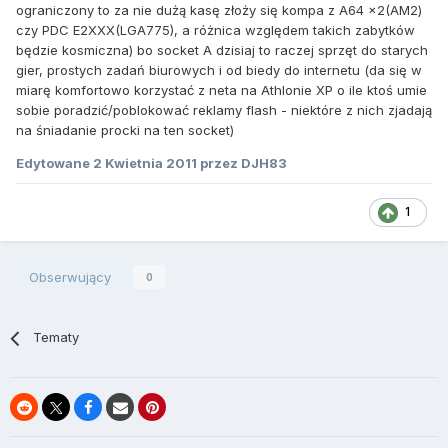
ograniczony to za nie dużą kasę złoży się kompa z A64 x2(AM2)
czy PDC E2XXX(LGA775), a różnica względem takich zabytków
będzie kosmiczna) bo socket A dzisiaj to raczej sprzęt do starych
gier, prostych zadań biurowych i od biedy do internetu (da się w
miarę komfortowo korzystać z neta na Athlonie XP o ile ktoś umie
sobie poradzić/poblokować reklamy flash - niektóre z nich zjadają
na śniadanie procki na ten socket)
Edytowane
2 Kwietnia 2011
przez DJH83
1
Obserwujący
0
Tematy