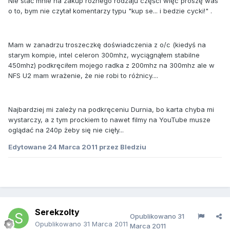
Nie stać mnie na zakup różnego rodzaju części więc proszę was
o to, bym nie czytał komentarzy typu "kup se... i bedzie cycki!" .
Mam w zanadrzu troszeczkę doświadczenia z o/c (kiedyś na
starym kompie, intel celeron 300mhz, wyciągnąłem stabilne
450mhz) podkręciłem mojego radka z 200mhz na 300mhz ale w
NFS U2 mam wrażenie, że nie robi to różnicy....
Najbardziej mi zależy na podkręceniu Durnia, bo karta chyba mi
wystarczy, a z tym prockiem to nawet filmy na YouTube musze
oglądać na 240p żeby się nie cięły...
Edytowane
24 Marca 2011
przez Bledziu
Serekzolty
Opublikowano
31
Opublikowano
31 Marca 2011
Marca 2011