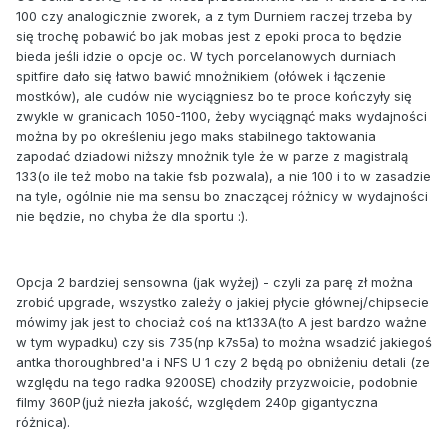
100 czy analogicznie zworek, a z tym Durniem raczej trzeba by
się trochę pobawić bo jak mobas jest z epoki proca to będzie
bieda jeśli idzie o opcje oc. W tych porcelanowych durniach
spitfire dało się łatwo bawić mnożnikiem (ołówek i łączenie
mostków), ale cudów nie wyciągniesz bo te proce kończyły się
zwykle w granicach 1050-1100, żeby wyciągnąć maks wydajności
można by po określeniu jego maks stabilnego taktowania
zapodać dziadowi niższy mnożnik tyle że w parze z magistralą
133(o ile też mobo na takie fsb pozwala), a nie 100 i to w zasadzie
na tyle, ogólnie nie ma sensu bo znaczącej różnicy w wydajności
nie będzie, no chyba że dla sportu :).
Opcja 2 bardziej sensowna (jak wyżej) - czyli za parę zł można
zrobić upgrade, wszystko zależy o jakiej płycie głównej/chipsecie
mówimy jak jest to chociaż coś na kt133A(to A jest bardzo ważne
w tym wypadku) czy sis 735(np k7s5a) to można wsadzić jakiegoś
antka thoroughbred'a i NFS U 1 czy 2 będą po obniżeniu detali (ze
względu na tego radka 9200SE) chodziły przyzwoicie, podobnie
filmy 360P(już niezła jakość, względem 240p gigantyczna
różnica).