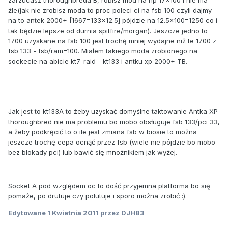
zarzucasz thoroughbreda B, robisz mod na np 17x100 i nie ma
źle(jak nie zrobisz moda to proc poleci ci na fsb 100 czyli dajmy
na to antek 2000+ [1667=133x12.5] pójdzie na 12.5x100=1250 co i
tak będzie lepsze od durnia spitfire/morgan). Jeszcze jedno to
1700 uzyskane na fsb 100 jest trochę mniej wydajne niż te 1700 z
fsb 133 - fsb/ram=100. Miałem takiego moda zrobionego na
sockecie na abicie kt7-raid - kt133 i antku xp 2000+ TB.
Jak jest to kt133A to żeby uzyskać domyślne taktowanie Antka XP
thoroughbred nie ma problemu bo mobo obsługuje fsb 133/pci 33,
a żeby podkręcić to o ile jest zmiana fsb w biosie to można
jeszcze trochę cepa ocnąć przez fsb (wiele nie pójdzie bo mobo
bez blokady pci) lub bawić się mnożnikiem jak wyżej.
Socket A pod względem oc to dość przyjemna platforma bo się
pomaże, po drutuje czy polutuje i sporo można zrobić :).
Edytowane
1 Kwietnia 2011
przez DJH83