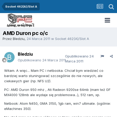
Socket 462(A)/Slot A
AMD Duron pc o/c
Przez
Bledziu
,
24 Marca 2011
w
Socket 462(A)/Slot A
Bledziu
Opublikowano
24
Opublikowano
24 Marca 2011
Marca 2011
Witam. A więc... Mam PC i netbooka. Chciał bym wiedzieć co
bardziej warto stuningować szczególnie do nie nowych, ale
ciekawych gier (np. NFS U2).
PC: AMD Duron 950 mhz , Ati Radeon 9200se 64mb (mam też GF
MX4000 128mb ale wydaje się problemowa...), 512 ram, xp.
Netbook: Atom N450, GMA 3150, 1gb ram, win7 ultimate. (ogólnie:
eMachines 350).