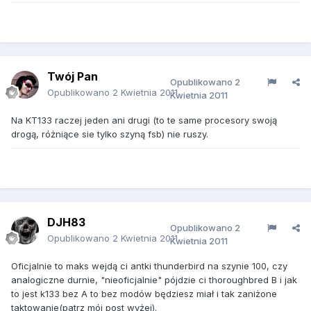
Twój Pan
Opublikowano
2
Opublikowano
2 Kwietnia 2011
Kwietnia 2011
Na KT133 raczej jeden ani drugi (to te same procesory swoją
drogą, różniące sie tylko szyną fsb) nie ruszy.
DJH83
Opublikowano
2
Opublikowano
2 Kwietnia 2011
Kwietnia 2011
Oficjalnie to maks wejdą ci antki thunderbird na szynie 100, czy
analogiczne durnie, "nieoficjalnie" pójdzie ci thoroughbred B i jak
to jest k133 bez A to bez modów będziesz miał i tak zaniżone
taktowanie(patrz mój post wyżej).