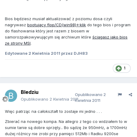
Bios będziesz musiał aktualizować z poziomu dosa czyli
nagrywasz
bootujący flop/CD(win98)<-klik
do tego bios i program
do flashowania który jest razem z biosem w
samorozpakowywującym się archiwum które
ściągasz jako bios
ze strony MSI
.
Edytowane
2 Kwietnia 2011
przez DJH83
1
Bledziu
Opublikowano
2
Opublikowano
2 Kwietnia 2011
Kwietnia 2011
Więc patrząc na całokształt to zostaje mi jedno . . .
Zbierać na nowego kompa. Na allegro z tego co widziałem to w
sumie tanie są dobre sprzęty... Bo sądzę że 950mHz, a 1700mHz
dużej różnicy nie zrobi przy pamięci 512Mb i Radku 9200se