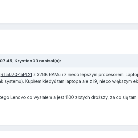
 07:45,
Krystian03
napisał(a):
p
RT5070-15PL21
z 32GB RAMu i z nieco lepszym procesorem. Lapto
ak systemu). Kupiłem kiedyś tam laptopa ale z i9, nieco większym e
ego Lenovo co wysłałem a jest 1100 złotych droższy, za co się tam