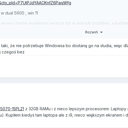
4&cto_pld=P7UtPJdYAACKnfZ6PaqWfg
w dual 5600 , win 11
a econo i bezie wydajność wyższa niż w w/w lub podobna, a będzie 
Rozwiń
t taki, że nie potrzebuje Windowsa bo dostanę go na studia, więc 
j czegoś bez
5070-15PL21
z 32GB RAMu i z nieco lepszym procesorem. Laptopy 
u). Kupiłem kiedyś tam laptopa ale z i9, nieco większym ekranem i 