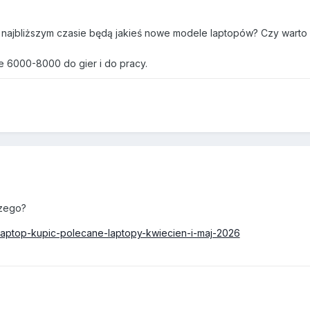
najbliższym czasie będą jakieś nowe modele laptopów? Czy warto
e 6000-8000 do gier i do pracy.
czego?
i-laptop-kupic-polecane-laptopy-kwiecien-i-maj-2026