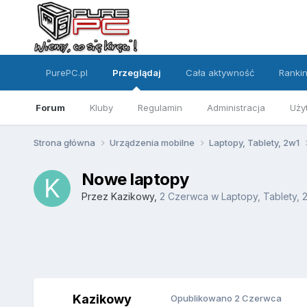
PurePC.pl
Przeglądaj
Cała aktywność
Ranki
Forum
Kluby
Regulamin
Administracja
Uży
Strona główna
Urządzenia mobilne
Laptopy, Tablety, 2w1
Nowe laptopy
Przez
Kazikowy
,
2 Czerwca
w
Laptopy, Tablety, 
Kazikowy
Opublikowano
2 Czerwca