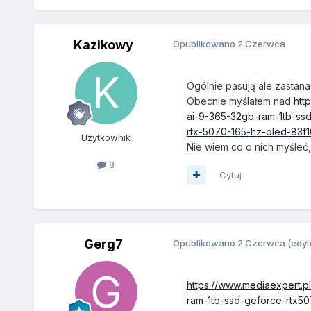
Kazikowy
Opublikowano
2 Czerwca
Ogólnie pasują ale zastan
Obecnie myślałem nad
htt
ai-9-365-32gb-ram-1tb-ssd
rtx-5070-165-hz-oled-83f
Użytkownik
Nie wiem co o nich myśleć
8
Cytuj
Gerg7
Opublikowano
2 Czerwca
(edy
https://www.mediaexpert.p
ram-1tb-ssd-geforce-rtx50