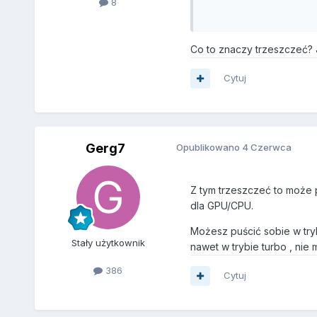
8
Co to znaczy trzeszczeć? J
Cytuj
Gerg7
Opublikowano
4 Czerwca
Z tym trzeszczeć to może p
dla GPU/CPU.
Możesz puścić sobie w try
Stały użytkownik
nawet w trybie turbo , nie 
386
Cytuj