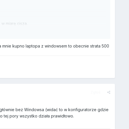
w miarę cisza.
dla mnie kupno laptopa z windowsem to obecnie strata 500
Zgłoś
głównie bez Windowsa (widać to w konfiguratorze gdzie
do tej pory wszystko działa prawidłowo.