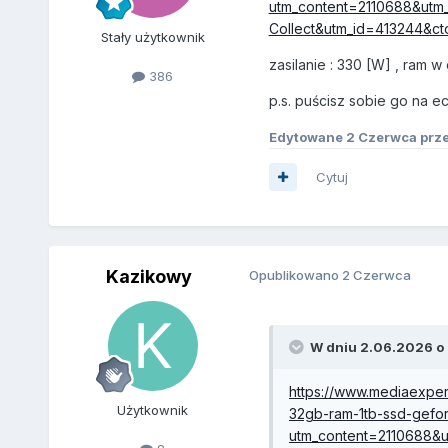
utm_content=2110688&utm
Collect&utm_id=413244&
Stały użytkownik
zasilanie
:
330 [W] , ram w d
386
p.s. puścisz sobie go na e
Edytowane
2 Czerwca
prz
Cytuj
Kazikowy
Opublikowano
2 Czerwca
W dniu 2.06.2026 o 
https://www.mediaexper
Użytkownik
32gb-ram-1tb-ssd-gefor
utm_content=2110688&u