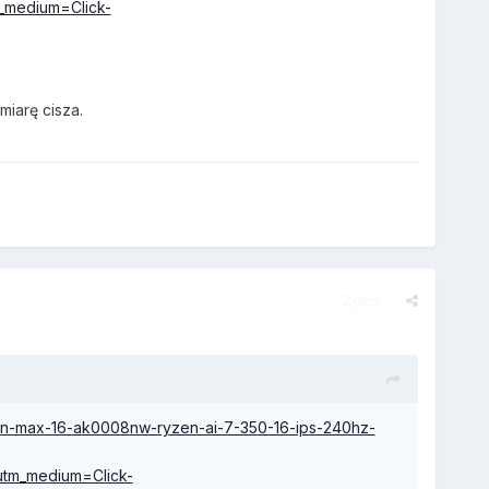
_medium=Click-
iarę cisza.
Zgłoś
omen-max-16-ak0008nw-ryzen-ai-7-350-16-ips-240hz-
utm_medium=Click-