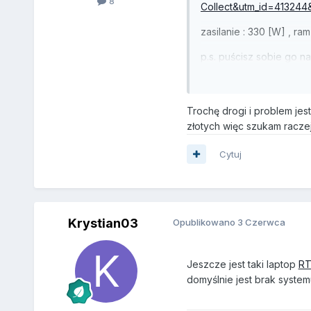
8
Collect&utm_id=41324
zasilanie
:
330 [W] , ram 
p.s. puścisz sobie go n
Trochę drogi i problem jes
złotych więc szukam racze
Cytuj
Krystian03
Opublikowano
3 Czerwca
Jeszcze jest taki laptop
RT
domyślnie jest brak system