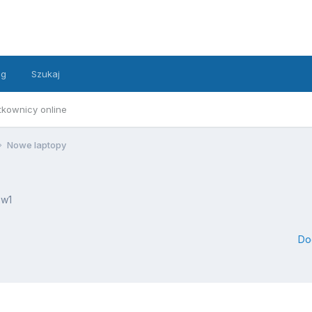
ng
Szukaj
tkownicy online
Nowe laptopy
2w1
Do