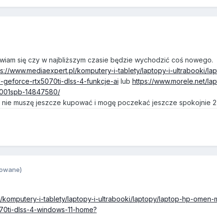
awiam się czy w najbliższym czasie będzie wychodzić coś nowego.
ps://www.mediaexpert.pl/komputery-i-tablety/laptopy-i-ultrabooki/la
-geforce-rtx5070ti-dlss-4-funkcje-ai
lub
https://www.morele.net/la
1001spb-14847580/
, nie muszę jeszcze kupować i mogę poczekać jeszcze spokojnie 2-
towane)
l/komputery-i-tablety/laptopy-i-ultrabooki/laptopy/laptop-hp-om
70ti-dlss-4-windows-11-home?