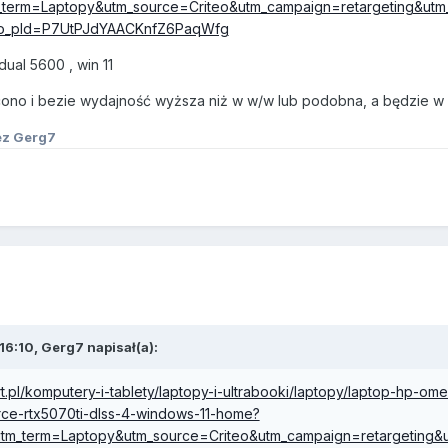
_term=Laptopy&utm_source=Criteo&utm_campaign=retargeting&utm
cto_pld=P7UtPJdYAACKnfZ6PaqWfg
ual 5600 , win 11
cono i bezie wydajność wyższa niż w w/w lub podobna, a będzie w m
ez Gerg7
16:10,
Gerg7
napisał(a):
t.pl/komputery-i-tablety/laptopy-i-ultrabooki/laptopy/laptop-hp-
ce-rtx5070ti-dlss-4-windows-11-home?
tm_term=Laptopy&utm_source=Criteo&utm_campaign=retargeting&