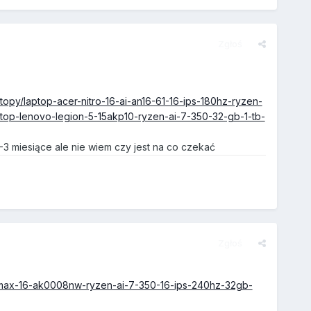
Zgłoś
ptopy/laptop-acer-nitro-16-ai-an16-61-16-ips-180hz-ryzen-
ptop-lenovo-legion-5-15akp10-ryzen-ai-7-350-32-gb-1-tb-
3 miesiące ale nie wiem czy jest na co czekać
Zgłoś
en-max-16-ak0008nw-ryzen-ai-7-350-16-ips-240hz-32gb-