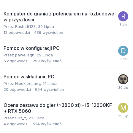
Komputer do grania z potencjalem na rozbudowe
w przyszlosci
Przez
Rushoff123
,
30 Lipca
12
odpowiedzi
436
wyświetleń
Pomoc w konfiguracji PC
Przez
pawel.agh
,
29 Lipca
5
odpowiedzi
299
wyświetleń
Pomoc w składaniu PC
Przez
Nieokrzesany
,
21 Lipca
20
odpowiedzi
994
wyświetleń
Ocena zestawu do gier (~3800 zł) - i5-12600KF
+ RTX 5060
Przez
Siliz_z
,
23 Lipca
4
odpowiedzi
524
wyświetleń