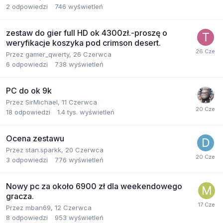
2
odpowiedzi
746
wyświetleń
zestaw do gier full HD ok 4300zł.-proszę o
weryfikacje koszyka pod crimson desert.
Przez
gamer_qwerty
,
26 Czerwca
6
odpowiedzi
738
wyświetleń
PC do ok 9k
Przez
SirMichael
,
11 Czerwca
18
odpowiedzi
1.4 tys.
wyświetleń
Ocena zestawu
Przez
stan.sparkk
,
20 Czerwca
3
odpowiedzi
776
wyświetleń
Nowy pc za około 6900 zł dla weekendowego
gracza.
Przez
mban69
,
12 Czerwca
8
odpowiedzi
953
wyświetleń