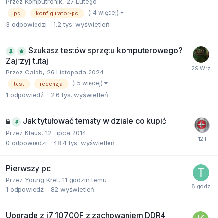
Przez
Komputronik
,
27 Lutego
(i 4 więcej)
pc
konfigurator-pc
3
odpowiedzi
1.2 tys.
wyświetleń
Szukasz testów sprzętu komputerowego?
Zajrzyj tutaj
Przez
Caleb
,
26 Listopada 2024
(i 5 więcej)
test
recenzja
1
odpowiedź
2.6 tys.
wyświetleń
Jak tytułować tematy w dziale co kupić
Przez
Klaus
,
12 Lipca 2014
0
odpowiedzi
48.4 tys.
wyświetleń
Pierwszy pc
Przez
Young Kret
,
11 godzin temu
1
odpowiedź
82
wyświetleń
Upgrade z i7 10700F z zachowaniem DDR4