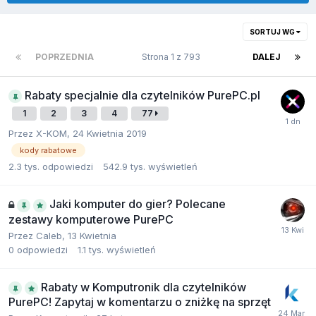
SORTUJ WG
POPRZEDNIA
Strona 1 z 793
DALEJ
Rabaty specjalnie dla czytelników PurePC.pl
1
2
3
4
77
Przez
X-KOM
,
24 Kwietnia 2019
kody rabatowe
2.3 tys.
odpowiedzi
542.9 tys.
wyświetleń
Jaki komputer do gier? Polecane
zestawy komputerowe PurePC
Przez
Caleb
,
13 Kwietnia
0
odpowiedzi
1.1 tys.
wyświetleń
Rabaty w Komputronik dla czytelników
PurePC! Zapytaj w komentarzu o zniżkę na sprzęt