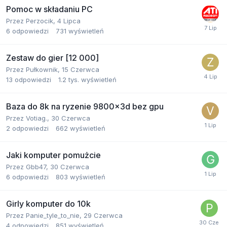
Pomoc w składaniu PC
Przez
Perzocik
,
4 Lipca
6
odpowiedzi
731
wyświetleń
Zestaw do gier [12 000]
Przez
Pułkownik
,
15 Czerwca
13
odpowiedzi
1.2 tys.
wyświetleń
Baza do 8k na ryzenie 9800x3d bez gpu
Przez
Votiag.
,
30 Czerwca
2
odpowiedzi
662
wyświetleń
Jaki komputer pomużcie
Przez
Gbb47
,
30 Czerwca
6
odpowiedzi
803
wyświetleń
Girly komputer do 10k
Przez
Panie_tyle_to_nie
,
29 Czerwca
4
odpowiedzi
851
wyświetleń