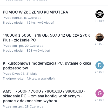
POMOC W ZŁOŻENIU KOMPUTERA
Przez
Kanito
,
16 Czerwca
8
odpowiedzi
1.2 tys.
wyświetleń
14600K z 5060 Ti 16 GB, 5070 12 GB czy 270K
Plus - złożenie PC
Przez
ami_pc
,
20 Czerwca
6
odpowiedzi
858
wyświetleń
Kilkustopniowa modernizacja PC, pytanie o kilka
podzespołów
Przez
Dives93
,
31 Maja
11
odpowiedzi
1.6 tys.
wyświetleń
AM5 - 7500F / 7600 / 7800X3D / 9800X3D -
składanie PC + zmiana konfig. w obecnym -
pomoc z dokonaniem wyboru
Przez
ami_pc
,
28 Czerwca