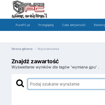
PurePC.pl
Przeglądaj
Cała aktywność
Rankin
Strona główna
Wyszukiwarka
Znajdź zawartość
Wyświetlanie wyników dla tagów 'wymiana gpu' .