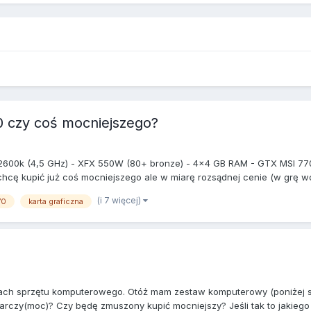
 czy coś mocniejszego?
-2600k (4,5 GHz) - XFX 550W (80+ bronze) - 4x4 GB RAM - GTX MSI 77
chcę kupić już coś mocniejszego ale w miarę rozsądnej cenie (w grę wc
(i 7 więcej)
70
karta graficzna
ach sprzętu komputerowego. Otóż mam zestaw komputerowy (poniżej sp
arczy(moc)? Czy będę zmuszony kupić mocniejszy? Jeśli tak to jakiego (o