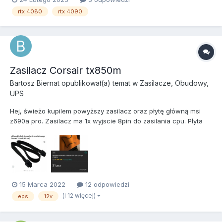
pin?
rtx 4080
rtx 4090
Zasilacz Corsair tx850m
Bartosz Biernat
opublikował(a) temat w
Zasilacze, Obudowy,
UPS
Hej, świeżo kupilem powyższy zasilacz oraz płytę główną msi
z690a pro. Zasilacz ma 1x wyjscie 8pin do zasilania cpu. Płyta
daje możliwość podpięcia 2x 8 pin pod cpu. Niestety zasilacz w
zestawie ma tylko jedno wyjscie zasilania cpu. Chciałbym
dokupić modularny kabel eps 8 pin 12v. Czy ktoś może coś...
15 Marca 2022
12 odpowiedzi
(i 12 więcej)
eps
12v