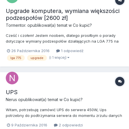
Upgrade komputera, wymiana większości
podzespołów [2600 zł]
Tormentor.
opublikował(a) temat w
Co kupić?
Cześć i czołem! Jestem noobem, dlatego prosiłbym o porady
dotyczące wymiany podzespołów działających na LGA 775 na
nowsze (i inną platformę de facto). Aktualnie jestem
26 Października 2016
1 odpowiedź
szczęśliwym posiadaczem komputera marki Komputronik :).
(i 1 więcej)
lga 775
upgrade
Ogólnie planuje zostawić pudło, dysk twardy (do końca
kwartału, czyt. premi...
UPS
Nerus
opublikował(a) temat w
Co kupić?
Witam, potrzebuję zamówić UPS do serwera 450W, Ups
potrzebny do podtrzymania serwera do momentu zrzutu danych
z pamięci na dysk, UPS powinien poinformować serwer o zaniku
9 Października 2016
2 odpowiedzi
pamięci. jakie polecacie ? Pozdrawiam, Nerus.