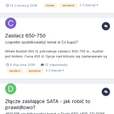
Google. Może ktoś zna jakieś modele spełniające te kryteria? Ja
(i 3 więcej)
13 Czerwca 2018
listwa
zasilanie
na razie trafiłem jedynie na listy z max. 4 gniazdami.
Zasilacz 650-750
czapette
opublikował(a) temat w
Co kupić?
Witam Budżet 450 zł, potrzebuje zasilacz 650-750 w , budżet
jest limitem. Cena 450 zł. Opcje nad którymi się zastanawiam są
takie SilentiumPC Supremo FM2 Gold 750W - 400 zl Corsair
8 Stycznia 2018
12 odpowiedzi
RM650X 650W 450 zł SeaSonic Focus Plus Gold 650W 400 zł
(i 2 więcej)
zasilacz
zasilanie
EVGA SuperNOVA G3 650W 460 I z*j się a nie da...
Złącze zasilające SATA - jak robić to
prawidłowo?
d100495
opublikował(a) temat w
Dyski SSD, HDD, CD-ROM,