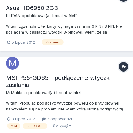
Asus HD6950 2GB
ILLIDAN
opublikował(a) temat w
AMD
Witam Egzemplarz tej karty wymaga zasilania 6 PIN i 8 PIN. Nie
posiadam w zasilaczu wtyczki 8-pinowej. Wiem, ze są
przejściówki 2xMolex>8 PIN PCIe ale zastanawiam się czy karta
5 Lipca 2012
Zasilanie
ruszy normalnie i bezproblemowo na 2x6 PIN?
MSI P55-GD65 - podłączenie wtyczki
zasilania
MrMatikm
opublikował(a) temat w
Intel
Witam! Próbując podłączyć wtyczkę poweru do płyty głównej
napotkałem się na problem. Nie wiem którą stroną podłączyć tę
wtyczkę, bo nie wiem który pin na wtyczce to + i -. Od jedne
3 Lipca 2012
2 odpowiedzi
strony jest taka mała strzałeczka. Proszę o pomoc. PS Co się
(i 3 więcej)
MSI
P55-GD65
stanie jak podłączę odwrotnie?