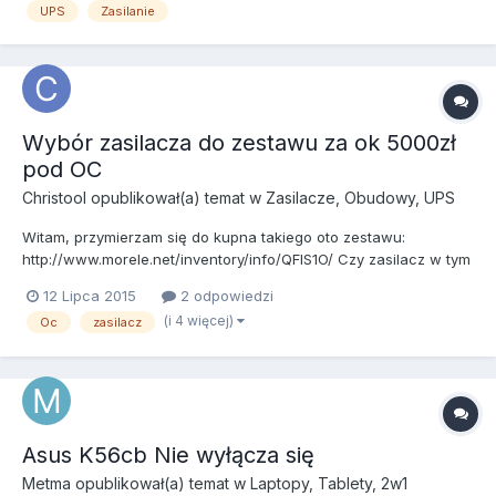
UPS
Zasilanie
Wybór zasilacza do zestawu za ok 5000zł
pod OC
Christool
opublikował(a) temat w
Zasilacze, Obudowy, UPS
Witam, przymierzam się do kupna takiego oto zestawu:
http://www.morele.net/inventory/info/QFIS1O/ Czy zasilacz w tym
zestawie będzie ok, jeśli zamierzam sprzęt mocno podkręcać?
12 Lipca 2015
2 odpowiedzi
W tej chwili wybrany przeze mnie model nie jest dostępny, więc
(i 4 więcej)
Oc
zasilacz
prosiłbym również o sensowne alternatywy w podobnym prz...
Asus K56cb Nie wyłącza się
Metma
opublikował(a) temat w
Laptopy, Tablety, 2w1