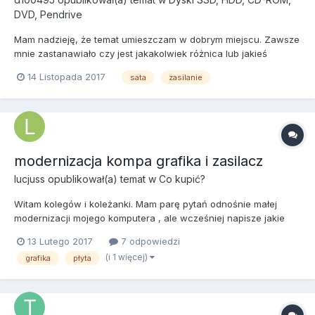
DVD, Pendrive
Mam nadzieję, że temat umieszczam w dobrym miejscu. Zawsze
mnie zastanawiało czy jest jakakolwiek różnica lub jakieś
prawidła dotyczące podłączania wiązki zasilania SATA do
14 Listopada 2017
sata
zasilanie
dysków twardych i nagrywarek cd/dvd ? Czy posiadając dysk
ssd + 2x HDD + nagrywarkę dvd i jednocześnie 2 wiązki
zasilające, m...
modernizacja kompa grafika i zasilacz
lucjuss
opublikował(a) temat w
Co kupić?
Witam kolegów i koleżanki. Mam parę pytań odnośnie małej
modernizacji mojego komputera , ale wcześniej napisze jakie
posiadam podzespoły Płyta ---> GIGABAYTE GA-78LMT-S2
13 Lutego 2017
7 odpowiedzi
PROCESOR ----> AMD FX BLACK EDITION FX 6300 6-CORE 3.5...
(i 1 więcej)
grafika
płyta