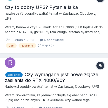
Czy to dobry UPS? Pytanie laika
hawkeye75
opublikował(a) temat w
Zasilacze, Obudowy,
UPS
Witam, Panowie czy UPS marki Armac H/1000F/LED będzie ok do
peceta z i7 4790k, gtx 1080ti, ram 2x8gb i trzema dyskami ssd,
zasilanego zasilaczem Corsair vs550? Efekt jaki pragnę uzyskać
10 Grudnia 2023
4 odpowiedzi
to dodatkowe zabezpieczenie przed przepięciami oraz
(i 1 więcej)
ups
zasilanie
podtrzymanie zasilania przez minutę-dwie przy braku...
Czy wymagane jest nowe złącze
zasilanie
zasilania do RTX 4080/90?
Radowid
opublikował(a) temat w
Zasilacze, Obudowy, UPS
Witam. Stwierdziłem, że jednak pozbędę się obecnego GPU i
kupię coś od zielonych - RTX 4080/90. Czy wobec tego
wymagane jest nowe złącze czy wystarczy przejściówka 3/4x8
24 Lutego 2023
3 odpowiedzi