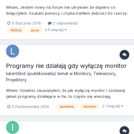
Witam, Jestem nowy na forum nie ukrywam że dopiero co
dołączyłem. Szukam pomocy i chyba trafiłem dobrze:) Do rzeczy:
Mój laptop Asus K56cb Procesor I7 3537u Karta graficzna
3 Stycznia 2015
2 odpowiedzi
dedykowana GeForce 740M Win7 x64 Tak wiec od kilku dni
(i 5 więcej)
K56cb
asus
mam problem z wyłączaniem laptopa. System się zamyka dysk
n...
Programy nie działają gdy wyłączę monitor
lukenVkid
opublikował(a) temat w
Monitory, Telewizory,
Projektory
Witam. Ostatnio zauważyłem, że jak wyłączę monitor i zostawię
jakieś programy działające w tle, to często się wieszają,
przestają działać. Najczęściej włączam jakieś skanowanie i
(i 1 więcej)
2 Października 2014
zasilanie
monitor
odchodzę wyłączając monitor po czym wracam a tu zonk. Ktoś
wie czym to może być spowodowane? Wygaszacz mam
wyłączony. Opc...