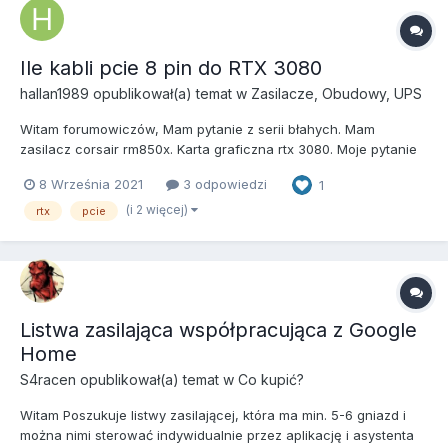
Ile kabli pcie 8 pin do RTX 3080
hallan1989
opublikował(a) temat w
Zasilacze, Obudowy, UPS
Witam forumowiczów, Mam pytanie z serii błahych. Mam
zasilacz corsair rm850x. Karta graficzna rtx 3080. Moje pytanie
dotyczy podłączenia zasilania, podłączyć od zasilacza 8 pin
8 Września 2021
3 odpowiedzi
1
rozdzielonym na 2x8 pin czy 2x 8pin i zostawić luźno 2 złącza 8
pin? Dzięki za pomoc
(i 2 więcej)
rtx
pcie
Listwa zasilająca współpracująca z Google
Home
S4racen
opublikował(a) temat w
Co kupić?
Witam Poszukuje listwy zasilającej, która ma min. 5-6 gniazd i
można nimi sterować indywidualnie przez aplikację i asystenta