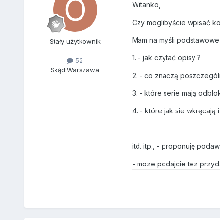
Witanko,
Czy moglibyście wpisać k
Mam na myśli podstawowe i
Stały użytkownik
1. - jak czytać opisy ?
52
Skąd:
Warszawa
2. - co znaczą poszczegól
3. - które serie mają odbl
4. - które jak sie wkręcają
itd. itp., - proponuję pod
- moze podajcie tez przydat