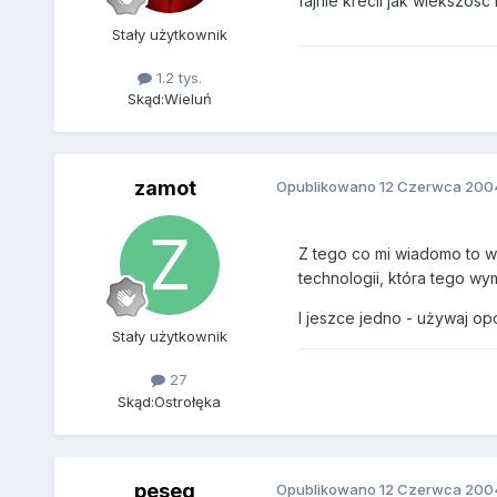
fajnie krecil jak wiekszos
Stały użytkownik
1.2 tys.
Skąd:
Wieluń
zamot
Opublikowano
12 Czerwca 200
Z tego co mi wiadomo to ws
technologii, która tego wy
I jeszce jedno - używaj opc
Stały użytkownik
27
Skąd:
Ostrołęka
peseq
Opublikowano
12 Czerwca 200