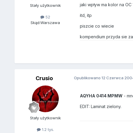
jaki wpływ ma kolor na OC 
Stały użytkownik
itd, itp
52
Skąd:
Warszawa
piszcie co wiecie
kompendium przyda sie zami
Crusio
Opublikowano
12 Czerwca 200
AQYHA 0414 MPMW
- mno
EDIT: Laminat zielony.
Stały użytkownik
1.2 tys.