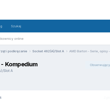
ng
Szukaj
tkownicy online
rzęt i podkręcanie
Socket 462(A)/Slot A
AMD Barton - Serie, opisy
y - Kompedium
Obserwujący
)/Slot A
4
Zgł