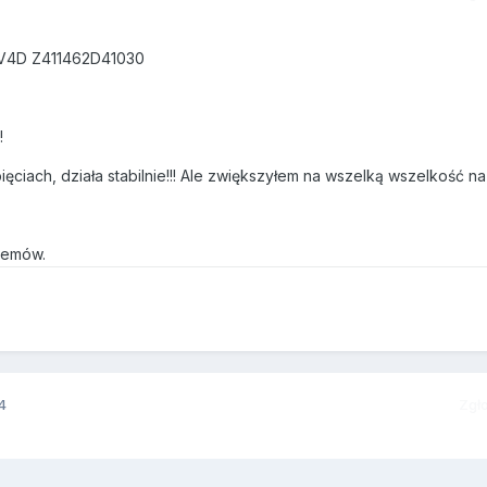
V4D Z411462D41030
!
ęciach, działa stabilnie!!! Ale zwiększyłem na wszelką wszelkość na
lemów.
4
Zgł