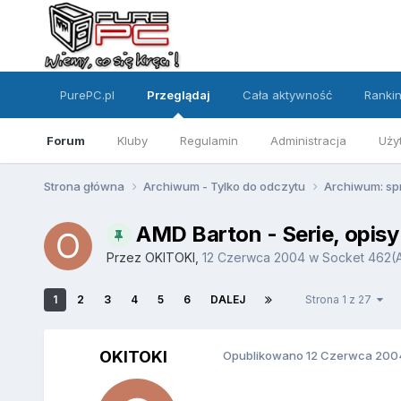
PurePC.pl
Przeglądaj
Cała aktywność
Ranki
Forum
Kluby
Regulamin
Administracja
Uży
Strona główna
Archiwum - Tylko do odczytu
Archiwum: sp
AMD Barton - Serie, opis
Przez
OKITOKI
,
12 Czerwca 2004
w
Socket 462(A
1
2
3
4
5
6
DALEJ
Strona 1 z 27
OKITOKI
Opublikowano
12 Czerwca 200