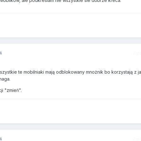
c Mobilkow, ale podkreslam nie wszystkie sie dobrze kreca.
4
Zgł
zystkie te mobilniaki mają odblokowany mnożnik bo korzystają z ja
maga.
ji "zmień".
4
Zgł