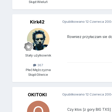
Skąd:
Wieluń
Kirk42
Opublikowano
12 Czerwca 200
Rowniez przyłaczam sie do 
Stały użytkownik
367
Płeć:
Mężczyzna
Skąd:
Gliwice
OKITOKI
Opublikowano
12 Czerwca 200
Czy ktos [z gory BIG TXS] 