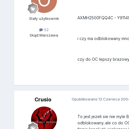
AXMH2500FQQ4C - Y91149
Stały użytkownik
52
Skąd:
Warszawa
i czy ma odblokowany mnozn
czy do OC lepszy brazowy 
Crusio
Opublikowano
12 Czerwca 200
To jest jezeli sie nie myle
odblokowany..ale co do OC