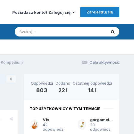
Zarejestruj się
Posiadasz konto? Zaloguj się
 - Kompedium
Cała aktywność
0
Odpowiedzi
Dodano
Ostatniej odpowiedzi
803
22 l
14 l
TOP UŻYTKOWNICY W TYM TEMACIE
oś
Vis
gargamel2005
42
28
odpowiedzi
odpowiedzi