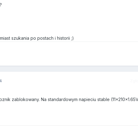
?
ast szukania po postach i historii ;)
4
Zgł
znik zablokowany. Na standardowym napieciu stable (11x210x1.65V