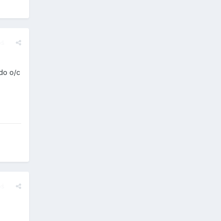
oś
 do o/c
oś