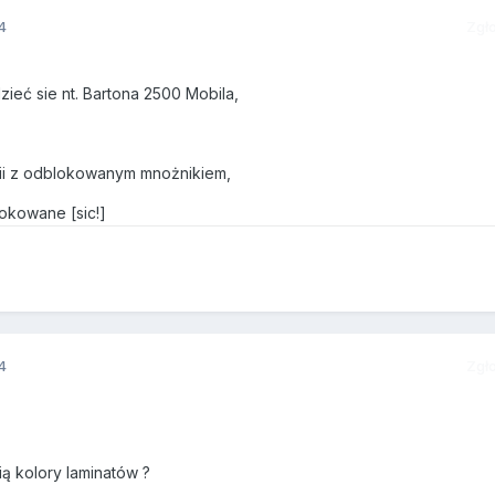
4
Zgł
ieć sie nt. Bartona 2500 Mobila,
erii z odblokowanym mnożnikiem,
okowane [sic!]
4
Zgł
ą kolory laminatów ?