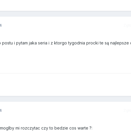
4
Zgł
postu i pytam jaka seria i z ktorgo tygodnia procki te są najlepsze
4
Zgł
moglby mi rozczytac czy to bedzie cos warte ?: