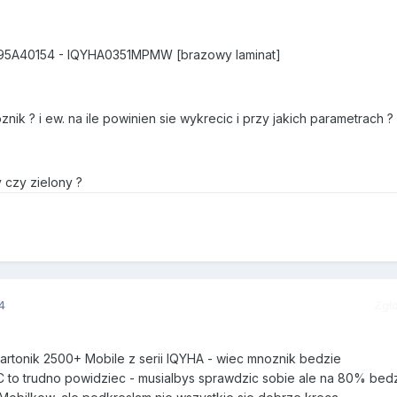
5A40154 - IQYHA0351MPMW [brazowy laminat]
ik ? i ew. na ile powinien sie wykrecic i przy jakich parametrach ?
czy zielony ?
4
Zgł
 Bartonik 2500+ Mobile z serii IQYHA - wiec mnoznik bedzie
 to trudno powidziec - musialbys sprawdzic sobie ale na 80% bedz