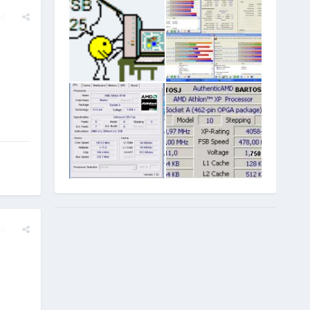
oś
oś