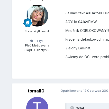
Ja mam taki: AXDA2500DK
AQYHA 0414VPMW
Mnożnik ODBLOKOWANY !!
Stały użytkownik
kręce na defaultowych napi
1.4 tys.
Płeć:
Mężczyzna
Zielony Laminat.
Skąd:
..::Olsztyn::..
Świetny do OC.. zero prob
tomall0
Opublikowano
12 Czerwca 200
Cytat