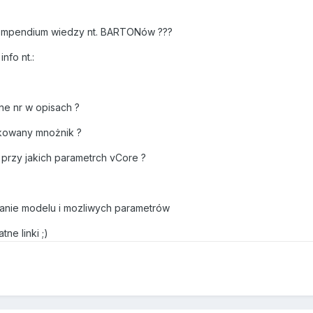
ompendium wiedzy nt. BARTONów ???
nfo nt.:
ne nr w opisach ?
okowany mnożnik ?
 i przy jakich parametrch vCore ?
awanie modelu i mozliwych parametrów
ne linki ;)