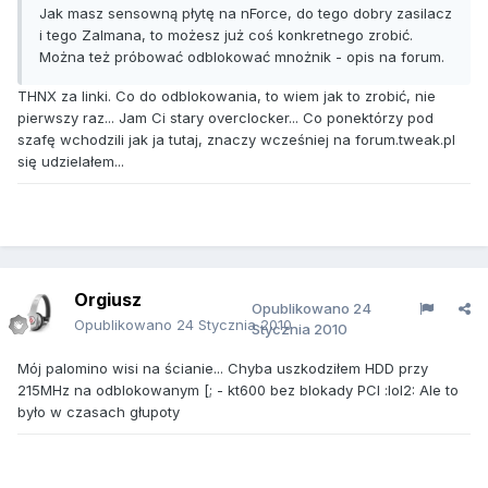
Jak masz sensowną płytę na nForce, do tego dobry zasilacz
i tego Zalmana, to możesz już coś konkretnego zrobić.
Można też próbować odblokować mnożnik - opis na forum.
THNX za linki. Co do odblokowania, to wiem jak to zrobić, nie
pierwszy raz... Jam Ci stary overclocker... Co ponektórzy pod
szafę wchodzili jak ja tutaj, znaczy wcześniej na forum.tweak.pl
się udzielałem...
Orgiusz
Opublikowano
24
Opublikowano
24 Stycznia 2010
Stycznia 2010
Mój palomino wisi na ścianie... Chyba uszkodziłem HDD przy
215MHz na odblokowanym [; - kt600 bez blokady PCI :lol2: Ale to
było w czasach głupoty