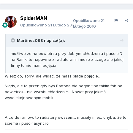
SpiderMAN
Opublikowano
21
Opublikowano
21 Lutego 2010
Lutego 2010
Martines098 napisał(a):
możliwe że na powietrzu przy dobrym chłodzeniu i paście:D
na Ramki to napewno z radiatorami i moze z czego ale jakiej
firmy to nie mam pojęcia
Wiesz co, sorry, ale widać, że masz blade pojęcie...
Nigdy, ale to przenigdy byś Bartona nie pogonił na takim fsb na
powietrzu... nie wyrobi chłodzenie... Nawet przy jakimś
wyselekcjnowanym mobilu...
A co do ramów, to radiatory owszem... musiały mieć, chyba, że to
ściema i puścił asyncro...