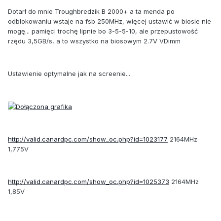
Dotarł do mnie Troughbredzik B 2000+ a ta menda po
odblokowaniu wstaje na fsb 250MHz, więcej ustawić w biosie nie
mogę... pamięci trochę lipnie bo 3-5-5-10, ale przepustowość
rzędu 3,5GB/s, a to wszystko na biosowym 2.7V VDimm
Ustawienie optymalne jak na screenie...
http://valid.canardpc.com/show_oc.php?id=1023177
2164MHz
1,775V
http://valid.canardpc.com/show_oc.php?id=1025373
2164MHz
1,85V