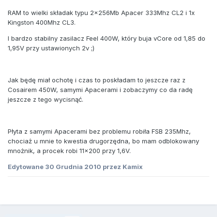
RAM to wielki składak typu 2x256Mb Apacer 333Mhz CL2 i 1x
Kingston 400Mhz CL3.
I bardzo stabilny zasilacz Feel 400W, który buja vCore od 1,85 do
1,95V przy ustawionych 2v ;)
Jak będę miał ochotę i czas to poskładam to jeszcze raz z
Cosairem 450W, samymi Apacerami i zobaczymy co da radę
jeszcze z tego wycisnąć.
Płyta z samymi Apacerami bez problemu robiła FSB 235Mhz,
chociaż u mnie to kwestia drugorzędna, bo mam odblokowany
mnożnik, a procek robi 11x200 przy 1,6V.
Edytowane
30 Grudnia 2010
przez Kamix