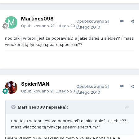
Martines098
Opublikowano
21
Opublikowano
21 Lutego 2010
Lutego 2010
noo tak:) w teori jest że poprawia:D a jakie dałeś u siebie?? i masz
właczoną tą fynkcje speard spectrum??
SpiderMAN
Opublikowano
21
Opublikowano
21 Lutego 2010
Lutego 2010
Martines098 napisał(a):
noo tak:) w teori jest że poprawia:D a jakie dałeś u siebie?? i
masz właczoną tą fynkcje speard spectrum??
Dałem VDimm 2.6V, maksimum mam 2.7V jakie płyta daje, a