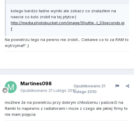
kolego bardzo ładne wyniki ale zobacz co znalazłem na
naecie co kolo zrobił na tej płytce:)
http://media.photobucket.com/image/Shuttle...t_33seconds.gi
f
Na powietrzu tego na pewno nie zrobił... Ciekawe co to za RAM to
wytrzymał? ;)
Martines098
Opublikowano
21
Opublikowano
21 Lutego 2010
Lutego 2010
możliwe że na powietrzu przy dobrym chłodzeniu i paście:D na
Ramki to napewno z radiatorami i moze z czego ale jakiej firmy to
nie mam pojęcia