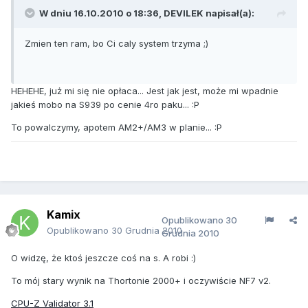
W dniu 16.10.2010 o 18:36, DEVILEK napisał(a):
Zmien ten ram, bo Ci caly system trzyma ;)
HEHEHE, już mi się nie opłaca... Jest jak jest, może mi wpadnie
jakieś mobo na S939 po cenie 4ro paku... :P
To powalczymy, apotem AM2+/AM3 w planie... :P
Kamix
Opublikowano
30
Opublikowano
30 Grudnia 2010
Grudnia 2010
O widzę, że ktoś jeszcze coś na s. A robi :)
To mój stary wynik na Thortonie 2000+ i oczywiście NF7 v2.
CPU-Z Validator 3.1