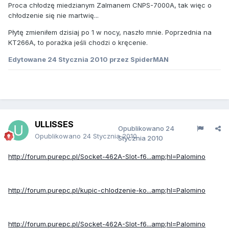
Proca chłodzę miedzianym Zalmanem CNPS-7000A, tak więc o
chłodzenie się nie martwię...
Płytę zmieniłem dzisiaj po 1 w nocy, naszło mnie. Poprzednia na
KT266A, to porażka jeśli chodzi o kręcenie.
Edytowane
24 Stycznia 2010
przez SpiderMAN
ULLISSES
Opublikowano
24
Opublikowano
24 Stycznia 2010
Stycznia 2010
http://forum.purepc.pl/Socket-462A-Slot-f6...amp;hl=Palomino
http://forum.purepc.pl/kupic-chlodzenie-ko...amp;hl=Palomino
http://forum.purepc.pl/Socket-462A-Slot-f6...amp;hl=Palomino