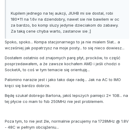
Kupilem jednego na tej aukcji, JIUHB mi sie dostal, robi
180*11 na 1.6v na dziendobry, nawet sie nie bawilem w oc
za bardzo, bo komp sluzy jedynie dzieciakom do zabawy.
Za taką cene chyba warto, zastanow sie ;]
Spoko, spoko... Kompa stacjonarnego to ja nie mialem 5lat... a
wcześniej jak popatrzysz na moje posty... to się nieco dowiesz...
Dostałem ostatnio od znajomych parę płyt, procków, to część
posprzedawałem, a że zawsze kochałem AMD i jeśli chodzi o
SocketA, to coś w tym temacie się orientuję...
Palomino narazie jest i jako tako daje radę... Jak na AC to IMO
kręci się bardzo dobrze.
Będę szukał dobrego Bartona, jakiś lepszych pamięci 2x 1GB... na
tej płycie co mam to fsb 250MHz nie jest problemem.
Poza tym, to nie jest źle, normalnie pracujemy na 1728MHz @ 1.8V
- 48C w pełnym obciążeniu...