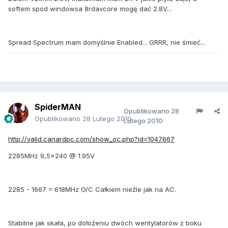
softem spod windowsa 8rdavcore mogę dać 2.8V...
Spread Spectrum mam domyślnie Enabled... GRRR, nie śmieć...
SpiderMAN
Opublikowano
28
Opublikowano
28 Lutego 2010
Lutego 2010
http://valid.canardpc.com/show_oc.php?id=1047667
2285MHz 9,5x240 @ 1.95V
2285 - 1667 = 618MHz O/C Całkiem nieźle jak na AC.
Stabilne jak skała, po dołożeniu dwóch wentylatorów z boku