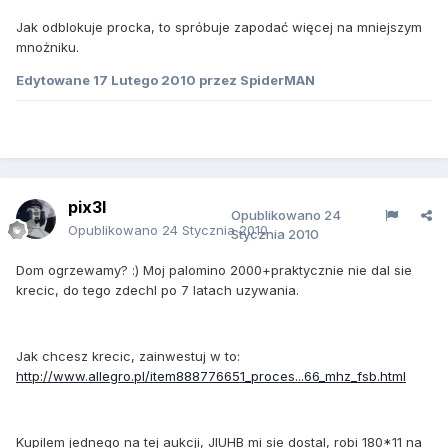
Jak odblokuje procka, to spróbuje zapodać więcej na mniejszym
mnożniku.
Edytowane
17 Lutego 2010
przez SpiderMAN
pix3l
Opublikowano
24
Opublikowano
24 Stycznia 2010
Stycznia 2010
Dom ogrzewamy? :) Moj palomino 2000+praktycznie nie dal sie
krecic, do tego zdechl po 7 latach uzywania.
Jak chcesz krecic, zainwestuj w to:
http://www.allegro.pl/item888776651_proces...66_mhz_fsb.html
Kupilem jednego na tej aukcji, JIUHB mi sie dostal, robi 180*11 na