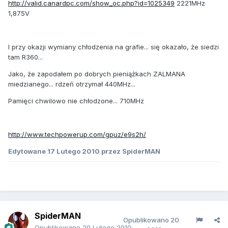
http://valid.canardpc.com/show_oc.php?id=1025349
2221MHz
1,875V
I przy okazji wymiany chłodzenia na grafie... się okazało, że siedzi
tam R360...
Jako, że zapodałem po dobrych pieniążkach ZALMANA
miedzianego... rdzeń otrzymał 440MHz...
Pamięci chwilowo nie chłodzone... 710MHz
http://www.techpowerup.com/gpuz/e9s2h/
Edytowane
17 Lutego 2010
przez SpiderMAN
SpiderMAN
Opublikowano
20
Opublikowano
20 Lutego 2010