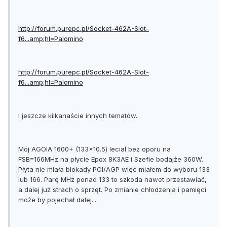
http://forum.purepc.pl/Socket-462A-Slot-
f6...amp;hl=Palomino
http://forum.purepc.pl/Socket-462A-Slot-
f6...amp;hl=Palomino
I jeszcze kilkanaście innych tematów.
Mój AGOIA 1600+ (133x10.5) leciał bez oporu na
FSB=166MHz na płycie Epox 8K3AE i Szefie bodajże 360W.
Płyta nie miała blokady PCI/AGP więc miałem do wyboru 133
lub 166. Parę MHz ponad 133 to szkoda nawet przestawiać,
a dalej już strach o sprzęt. Po zmianie chłodzenia i pamięci
może by pojechał dalej...