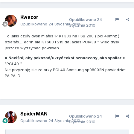
Kwazor
Opublikowano
24
Opublikowano
24 Stycznia 2010
Stycznia 2010
To jakis czuły dysk miałes :P KT333 na FSB 200 ( pci 40mhz )
działało.... echh ale KT600 i 215 da jakies PCi=38 ? wiec dysk
jeszcze wytrzymac powinien.
» Naciśnij aby pokazać/ukryć tekst oznaczony jako spoiler «
-
"PCI 40 "
Nie przyznaję sie ze przy PCI 40 Samsung sp08002N powiedział
PA PA :D
SpiderMAN
Opublikowano
24
Opublikowano
24 Stycznia 2010
Stycznia 2010