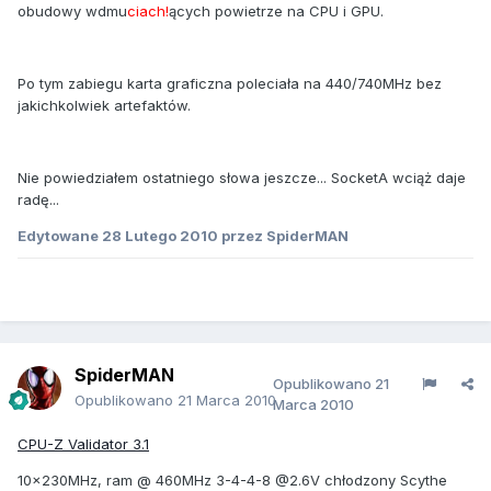
obudowy wdmu
ciach!
ących powietrze na CPU i GPU.
Po tym zabiegu karta graficzna poleciała na 440/740MHz bez
jakichkolwiek artefaktów.
Nie powiedziałem ostatniego słowa jeszcze... SocketA wciąż daje
radę...
Edytowane
28 Lutego 2010
przez SpiderMAN
SpiderMAN
Opublikowano
21
Opublikowano
21 Marca 2010
Marca 2010
CPU-Z Validator 3.1
10x230MHz, ram @ 460MHz 3-4-4-8 @2.6V chłodzony Scythe