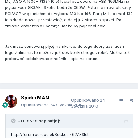
Mój AGOIA 1600+ (133x10.5) leciał bez oporu na FSB=166MHz na
płycie Epox 8K3AE i Szefie bodajże 360W. Płyta nie miała blokady
PCI/AGP więc miałem do wyboru 133 lub 166. Parę MHz ponad 133
to szkoda nawet przestawiać, a dalej już strach o sprzęt. Po
zmianie chłodzenia i pamięci może by pojechał dalej...
Jak masz sensowną płytę na nForce, do tego dobry zasilacz i
tego Zalmana, to możesz już coś konkretnego zrobić. Można też
próbować odblokować mnożnik - opis na forum.
SpiderMAN
Opublikowano
24
Opublikowano
24 Stycznia 2010
Stycznia 2010
ULLISSES napisał(a):
http://forum.purepc.pl/Socket-462A-Slot-