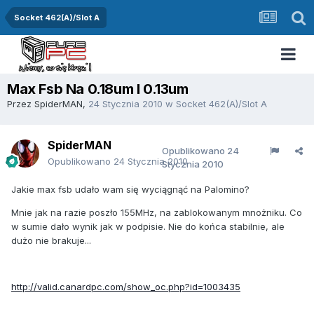
Socket 462(A)/Slot A
Max Fsb Na 0.18um I 0.13um
Przez
SpiderMAN
,
24 Stycznia 2010
w
Socket 462(A)/Slot A
SpiderMAN
Opublikowano
24
Opublikowano
24 Stycznia 2010
Stycznia 2010
Jakie max fsb udało wam się wyciągnąć na Palomino?
Mnie jak na razie poszło 155MHz, na zablokowanym mnożniku. Co
w sumie dało wynik jak w podpisie. Nie do końca stabilnie, ale
dużo nie brakuje...
http://valid.canardpc.com/show_oc.php?id=1003435