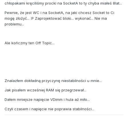
chłopakami kręciliśmy procki na SocketA to ty chyba miałeś 8lat...
Pewnie, że jest WC i na SocketA, na jaki chcesz Socket to Ci
mogę złożyć... :P Zaprojektować bloki... wykonać... Nie ma
problemu...
Ale kończmy ten Off Topic...
Znalazłem dokładną przyczynę niestabilności u mnie...
Jak pisałem wcześniej RAM się przegrzewał...
Dałem mniejsze napięcie VDimm i hula aż miło...
Czyli czasem i napięcie nie poprawia stabilności...