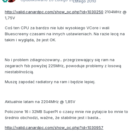
Lutego 2010
http://valid.canardpc.com/show_oc.php?id=1030250
2104MHz @
1,75V
Coś ten CPU za bardzo nie lubi wysokiego VCore i wali
Bluescreeny czasami na innych ustawieniach. Na razie lecę na
takim i wygląda, że jest OK.
No i problem zdiagnozowany... przegrzewający się ram na
zegarach fsb powyżej 225MHz, powoduje problemy z losową
niestabilnością.
Muszę zapodać radiatory na ram i będzie lepiej.
Aktualnie latam na 2204MHz @ 1,85V
Policzone 16 i 32MB SuperPI o czasy mnie nie pytajcie bo mnie to
średnio obchodzi, ważne, że stabilnie jest i basta...
http://valid.canardpc.com/show_oc.php?id=1030957