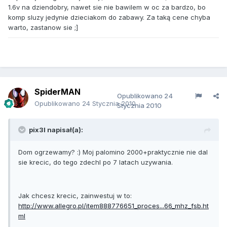
1.6v na dziendobry, nawet sie nie bawilem w oc za bardzo, bo
komp sluzy jedynie dzieciakom do zabawy. Za taką cene chyba
warto, zastanow sie ;]
SpiderMAN
Opublikowano
24
Opublikowano
24 Stycznia 2010
Stycznia 2010
pix3l napisał(a):
Dom ogrzewamy? :) Moj palomino 2000+praktycznie nie dal
sie krecic, do tego zdechl po 7 latach uzywania.
Jak chcesz krecic, zainwestuj w to:
http://www.allegro.pl/item888776651_proces...66_mhz_fsb.ht
ml