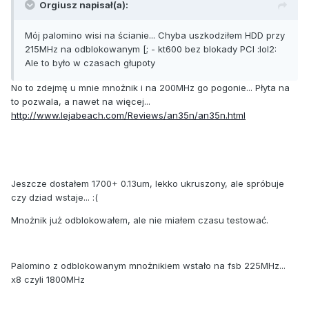
Orgiusz napisał(a):
Mój palomino wisi na ścianie... Chyba uszkodziłem HDD przy
215MHz na odblokowanym [; - kt600 bez blokady PCI :lol2:
Ale to było w czasach głupoty
No to zdejmę u mnie mnożnik i na 200MHz go pogonie... Płyta na
to pozwala, a nawet na więcej...
http://www.lejabeach.com/Reviews/an35n/an35n.html
Jeszcze dostałem 1700+ 0.13um, lekko ukruszony, ale spróbuje
czy dziad wstaje... :(
Mnożnik już odblokowałem, ale nie miałem czasu testować.
Palomino z odblokowanym mnożnikiem wstało na fsb 225MHz...
x8 czyli 1800MHz