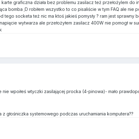
karte graficzna działa bez problemu zasilacz też przełożylem do i
jąca bomba ;D robiłem wszystko to co pisaliście w tym FAQ ale nie
d tego socketa też nic ma ktoś jakieś pomysły ? ram jest sprawny 
 napięcie wytwarza ale przełożyłem zasilacz 400W nie pomogł w sum
k
e nie wpoiłeś wtyczki zasilającej procka (4-pinowa)- mało prawdop
cia z głośniczka systemowego podczas uruchamiania komputera??