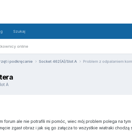
ng
Szukaj
tkownicy online
rzęt i podkręcanie
Socket 462(A)/Slot A
Problem z odpalaniem kom
tera
lot A
m forum ale nie potrafili mi pomóc, wiec mój problem polega na ty
cie zgasł obraz i jak się go załącza to wszystkie wiatraki chodzą 