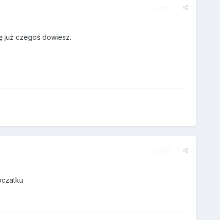
Zgłoś
ię już czegoś dowiesz.
Zgłoś
oczatku