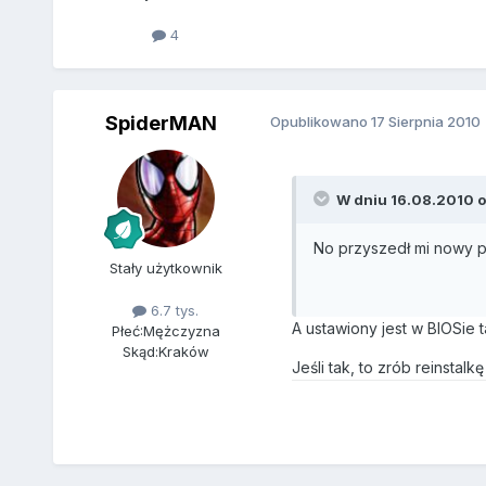
4
SpiderMAN
Opublikowano
17 Sierpnia 2010
W dniu 16.08.2010 o 1
No przyszedł mi nowy pr
Stały użytkownik
6.7 tys.
A ustawiony jest w BIOSie 
Płeć:
Mężczyzna
Skąd:
Kraków
Jeśli tak, to zrób reinstal