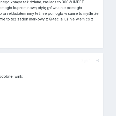
nnego kompa też działał, zasilacz to 300W IMPET
 pomogło kupiłem nową płytę główna nie pomogło
bo przekładałem inny też nie pomogło w sumie to myśle że
ie to też zaden markowy z Q-tec ja już nie wiem co z
Zgłoś
odobne :wink: