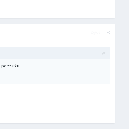
Zgłoś
a poczatku