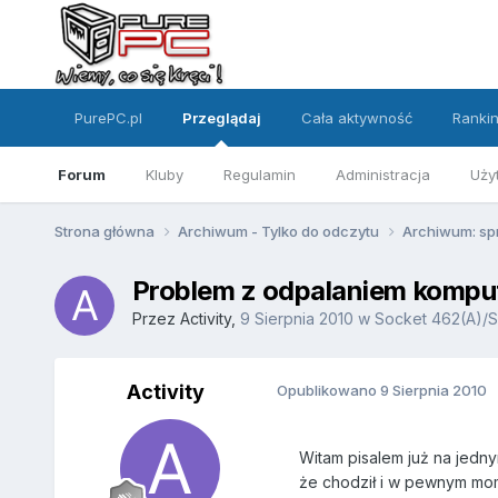
PurePC.pl
Przeglądaj
Cała aktywność
Ranki
Forum
Kluby
Regulamin
Administracja
Uży
Strona główna
Archiwum - Tylko do odczytu
Archiwum: sp
Problem z odpalaniem kompu
Przez
Activity
,
9 Sierpnia 2010
w
Socket 462(A)/S
Activity
Opublikowano
9 Sierpnia 2010
Witam pisalem już na jedny
że chodził i w pewnym momę