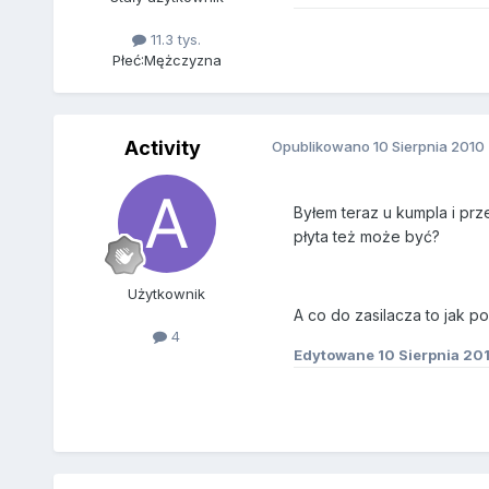
11.3 tys.
Płeć:
Mężczyzna
Activity
Opublikowano
10 Sierpnia 2010
Byłem teraz u kumpla i prz
płyta też może być?
Użytkownik
A co do zasilacza to jak p
4
Edytowane
10 Sierpnia 20