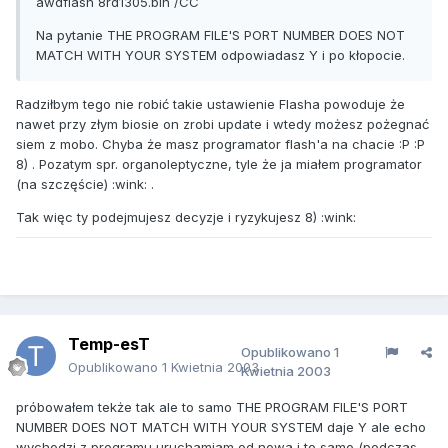
awdflash 8rd1305.bin /CC
Na pytanie THE PROGRAM FILE'S PORT NUMBER DOES NOT
MATCH WITH YOUR SYSTEM odpowiadasz Y i po kłopocie.
Radziłbym tego nie robić takie ustawienie Flasha powoduje że
nawet przy złym biosie on zrobi update i wtedy możesz pożegnać
siem z mobo. Chyba że masz programator flash'a na chacie :P :P
8) . Pozatym spr. organoleptyczne, tyle że ja miałem programator
(na szczęście) :wink: .
Tak więc ty podejmujesz decyzje i ryzykujesz 8) :wink:
Temp-esT
Opublikowano
1
Opublikowano
1 Kwietnia 2003
Kwietnia 2003
próbowałem tekże tak ale to samo THE PROGRAM FILE'S PORT
NUMBER DOES NOT MATCH WITH YOUR SYSTEM daje Y ale echo
wychodzi z programu uruchamiam od nowa i to samo (podczas