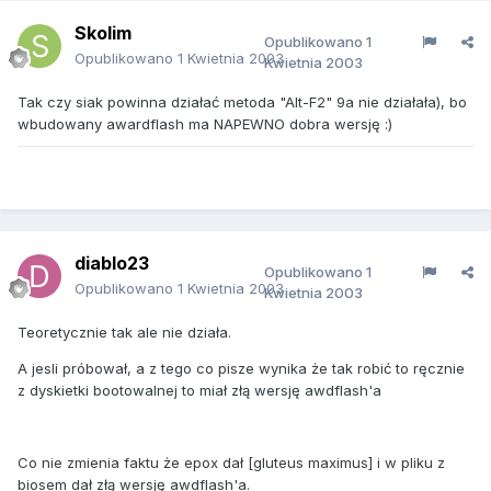
Skolim
Opublikowano
1
Opublikowano
1 Kwietnia 2003
Kwietnia 2003
Tak czy siak powinna działać metoda "Alt-F2" 9a nie działała), bo
wbudowany awardflash ma NAPEWNO dobra wersję :)
diablo23
Opublikowano
1
Opublikowano
1 Kwietnia 2003
Kwietnia 2003
Teoretycznie tak ale nie działa.
A jesli próbował, a z tego co pisze wynika że tak robić to ręcznie
z dyskietki bootowalnej to miał złą wersję awdflash'a
Co nie zmienia faktu że epox dał [gluteus maximus] i w pliku z
biosem dał złą wersję awdflash'a.