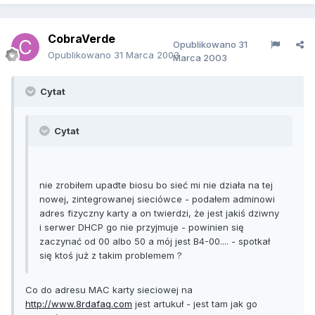
CobraVerde
Opublikowano
31
Opublikowano
31 Marca 2003
Marca 2003
Cytat
Cytat
nie zrobiłem upadte biosu bo sieć mi nie działa na tej
nowej, zintegrowanej sieciówce - podałem adminowi
adres fizyczny karty a on twierdzi, że jest jakiś dziwny
i serwer DHCP go nie przyjmuje - powinien się
zaczynać od 00 albo 50 a mój jest B4-00.... - spotkał
się ktoś już z takim problemem ?
Co do adresu MAC karty sieciowej na
http://www.8rdafaq.com
jest artukuł - jest tam jak go