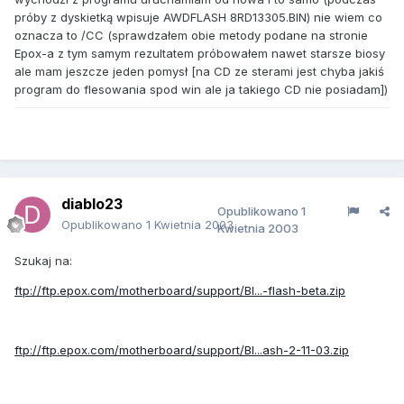
próby z dyskietką wpisuje AWDFLASH 8RD13305.BIN) nie wiem co
oznacza to /CC (sprawdzałem obie metody podane na stronie
Epox-a z tym samym rezultatem próbowałem nawet starsze biosy
ale mam jeszcze jeden pomysł [na CD ze sterami jest chyba jakiś
program do flesowania spod win ale ja takiego CD nie posiadam])
diablo23
Opublikowano
1
Opublikowano
1 Kwietnia 2003
Kwietnia 2003
Szukaj na:
ftp://ftp.epox.com/motherboard/support/BI...-flash-beta.zip
ftp://ftp.epox.com/motherboard/support/BI...ash-2-11-03.zip