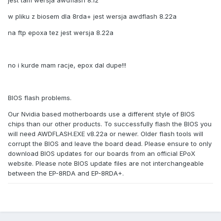
jest tam wersja awdflash 8.12
w pliku z biosem dla 8rda+ jest wersja awdflash 8.22a
na ftp epoxa tez jest wersja 8.22a
no i kurde mam racje, epox dal dupe!!!
BIOS flash problems.
Our Nvidia based motherboards use a different style of BIOS
chips than our other products. To successfully flash the BIOS you
will need AWDFLASH.EXE v8.22a or newer. Older flash tools will
corrupt the BIOS and leave the board dead. Please ensure to only
download BIOS updates for our boards from an official EPoX
website. Please note BIOS update files are not interchangeable
between the EP-8RDA and EP-8RDA+.