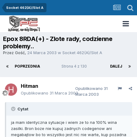
Socket 462(A)/Slot A
Epox 8RDA(+) - Zlote rady, codzienne
problemy..
Przez Gość,
24 Marca 2003
w
Socket 462(A)/Slot A
POPRZEDNIA
Strona 4 z 130
DALEJ
Hitman
Opublikowano
31
Opublikowano
31 Marca 2003
Marca 2003
Cytat
ja mam identyczna sytuacje i wiem ze to na 100% wina
zasilki. Bron boze nie kupuj zadnych codegenow ani
megabajtow bo to wszystko jest nic nie warte, kup pozadna