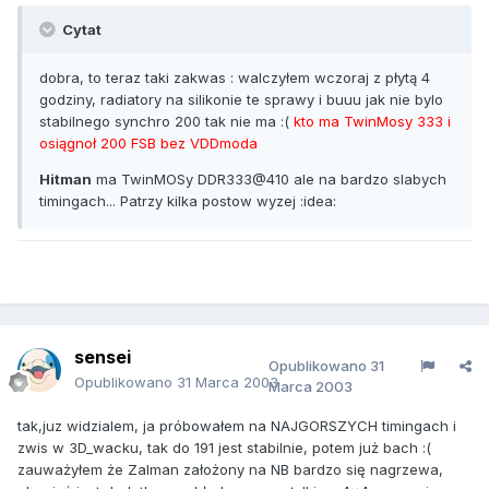
Cytat
dobra, to teraz taki zakwas : walczyłem wczoraj z płytą 4
godziny, radiatory na silikonie te sprawy i buuu jak nie bylo
stabilnego synchro 200 tak nie ma :(
kto ma TwinMosy 333 i
osiągnoł 200 FSB bez VDDmoda
Hitman
ma TwinMOSy DDR333@410 ale na bardzo slabych
timingach... Patrzy kilka postow wyzej :idea:
sensei
Opublikowano
31
Opublikowano
31 Marca 2003
Marca 2003
tak,juz widzialem, ja próbowałem na NAJGORSZYCH timingach i
zwis w 3D_wacku, tak do 191 jest stabilnie, potem już bach :(
zauważyłem że Zalman założony na NB bardzo się nagrzewa,