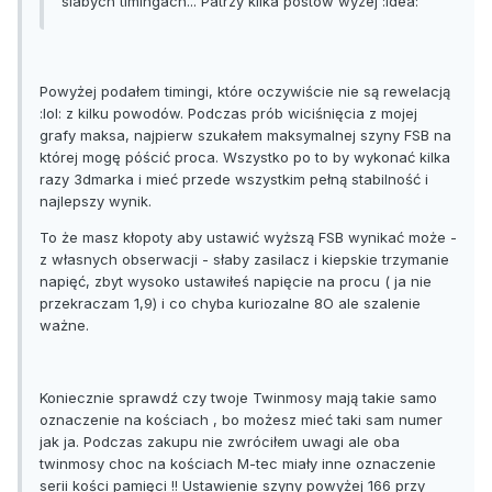
slabych timingach... Patrzy kilka postow wyzej :idea:
Powyżej podałem timingi, które oczywiście nie są rewelacją
:lol: z kilku powodów. Podczas prób wiciśnięcia z mojej
grafy maksa, najpierw szukałem maksymalnej szyny FSB na
której mogę póścić proca. Wszystko po to by wykonać kilka
razy 3dmarka i mieć przede wszystkim pełną stabilność i
najlepszy wynik.
To że masz kłopoty aby ustawić wyższą FSB wynikać może -
z własnych obserwacji - słaby zasilacz i kiepskie trzymanie
napięć, zbyt wysoko ustawiłeś napięcie na procu ( ja nie
przekraczam 1,9) i co chyba kuriozalne 8O ale szalenie
ważne.
Koniecznie sprawdź czy twoje Twinmosy mają takie samo
oznaczenie na kościach , bo możesz mieć taki sam numer
jak ja. Podczas zakupu nie zwróciłem uwagi ale oba
twinmosy choc na kościach M-tec miały inne oznaczenie
serii kości pamięci !! Ustawienie szyny powyżej 166 przy