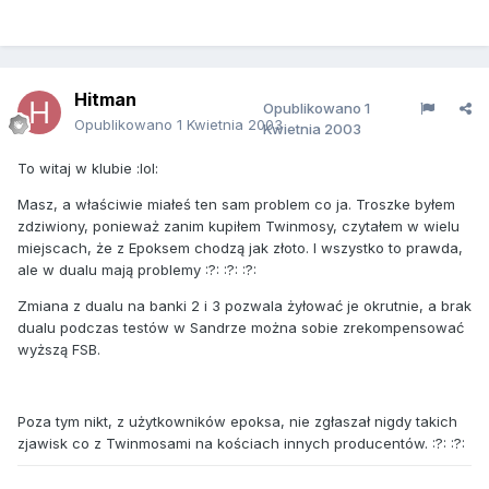
Hitman
Opublikowano
1
Opublikowano
1 Kwietnia 2003
Kwietnia 2003
To witaj w klubie :lol:
Masz, a właściwie miałeś ten sam problem co ja. Troszke byłem
zdziwiony, ponieważ zanim kupiłem Twinmosy, czytałem w wielu
miejscach, że z Epoksem chodzą jak złoto. I wszystko to prawda,
ale w dualu mają problemy :?: :?: :?:
Zmiana z dualu na banki 2 i 3 pozwala żyłować je okrutnie, a brak
dualu podczas testów w Sandrze można sobie zrekompensować
wyższą FSB.
Poza tym nikt, z użytkowników epoksa, nie zgłaszał nigdy takich
zjawisk co z Twinmosami na kościach innych producentów. :?: :?: