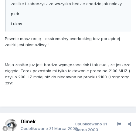
zasilke i zobaczysz ze wszysko bedzie chodzic jak nalezy.
pzdr
Lukas
Pewnie masz rację - ekstremalny overlocking bez porządnej
zasiłki jest niemożliwy !!
Moja zasiłka juz jest bardzo wymęczona :lol: i tak cud , ze jeszcze
ciągnie. Teraz pozostało mi tylko taktowanie proca na 2100 MHZ (
czyli o 200 HZ mniej niż do niedawna na procku 2100+) :cry: :cry:
:cry:
Dimek
Opublikowano
31
Opublikowano
31 Marca 2003
Marca 2003