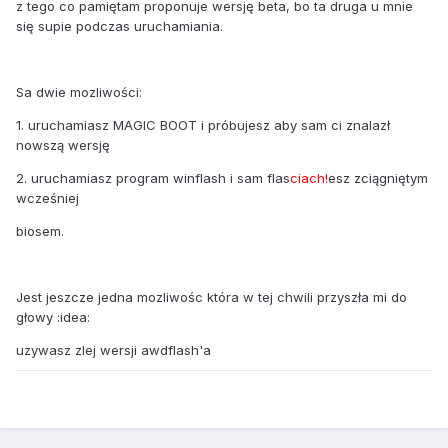
z tego co pamiętam proponuje wersję beta, bo ta druga u mnie
się supie podczas uruchamiania.
Sa dwie mozliwości:
1. uruchamiasz MAGIC BOOT i próbujesz aby sam ci znalazł
nowszą wersję
2. uruchamiasz program winflash i sam flas
ciach!
esz zciągniętym
wcześniej
biosem.
Jest jeszcze jedna mozliwośc która w tej chwili przyszła mi do
głowy :idea:
uzywasz zlej wersji awdflash'a