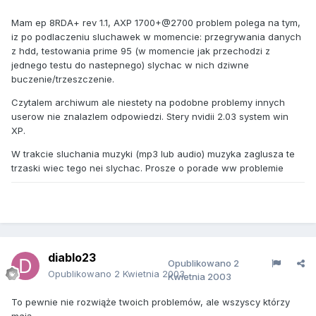
Mam ep 8RDA+ rev 1.1, AXP 1700+@2700 problem polega na tym,
iz po podlaczeniu sluchawek w momencie: przegrywania danych
z hdd, testowania prime 95 (w momencie jak przechodzi z
jednego testu do nastepnego) slychac w nich dziwne
buczenie/trzeszczenie.
Czytalem archiwum ale niestety na podobne problemy innych
userow nie znalazlem odpowiedzi. Stery nvidii 2.03 system win
XP.
W trakcie sluchania muzyki (mp3 lub audio) muzyka zaglusza te
trzaski wiec tego nei slychac. Prosze o porade ww problemie
diablo23
Opublikowano
2
Opublikowano
2 Kwietnia 2003
Kwietnia 2003
To pewnie nie rozwiąże twoich problemów, ale wszyscy którzy