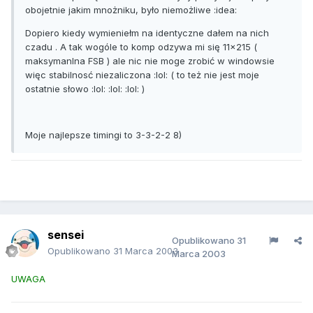
obojetnie jakim mnożniku, było niemożliwe :idea:
Dopiero kiedy wymieniełm na identyczne dałem na nich
czadu . A tak wogóle to komp odzywa mi się 11x215 (
maksymanlna FSB ) ale nic nie moge zrobić w windowsie
więc stabilnosć niezaliczona :lol: ( to też nie jest moje
ostatnie słowo :lol: :lol: :lol: )
Moje najlepsze timingi to 3-3-2-2 8)
sensei
Opublikowano
31
Opublikowano
31 Marca 2003
Marca 2003
UWAGA