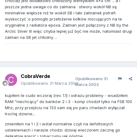
chociaż jest dodatkowo chłodzony wentylkiem 4x4 cm ... a i
jeszcze jedna uwaga co do zalmana : otwory wokół NB są
minimalnie większe niż te wokół SB i taki zalmanek potrafi
wyskoczyć :o pomogło przełożenie kołków mocujących na te
oryginalne z radiatora epoxa. Zalman jest połączony z NB by the
Arctic Silver III więc chyba lepiej już być nie może, natomiast drugi
zalman na SB jet chłodny ...
CobraVerde
Opublikowano
31
Opublikowano
31 Marca 2003
Marca 2003
kupiłem te cudo wczoraj (rev. 1.1) i odrazu problemy - wsadziłem
RAM "niechcący" do banków 2 i 3 - komp chodził tylko na FSB 100
Mhz, przy przejściu na 133 sam się po paru chwilach wyłączał.
trochę dziwne...
zmieniłem na 1 i 2 i wstał normalnie czyli na defoltowych
ustawieniach i narazie chodzi. dzisiaj wieczorem zacznę go
delikatnie kręcić i zobaczymy jak pójdzie.