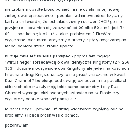
nie zrobiłem upadte biosu bo sieć mi nie działa na tej nowej,
zintegrowanej sieciówce - podałem adminowi adres fizyczny
karty a on twierdzi, że jest jakiś dziwny i serwer DHCP go nie
przyjmuje - powinien się zaczynać od 00 albo 50 a mój jest B4-
00.... - spotkał się ktoś już z takim problemem ? FireWire
wyłączone, bios mam fabryczny a drivery z płyty dołączonej do
mobo. dopiero dzisiaj zrobie update.
nurtuje mnie też kwestia pamiątek - poprosiłem mojego
"wirtualnego" sprzedawcę o dwa identyczne Kingstony (2 x 256,
333) i dostałem oczywiście oba Kingstony ale jeden na kościach
Infeona a drugi Kingstona. czy to ma jakieś znaczenie w kwestii
Dual Channel ? bo biorąc pod uwagę oznaczenia na pudełkach i
stikerach oba muduły mają takie same parametry. i czy Dual
Channel wymaga jakiś osobnych ustawień np. w Biosie czy
wystarczy dobrze wsadzić pamiątki ?
to narazie tyle - pewnie już dzsiaj wieczorem wypłyną kolejne
problemy ;) i będę prosił was o pomoc.
pozdrawiam