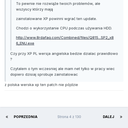
To pewnie nie rozwiąże twoich problemów, ale
wszyscy którzy mają
zainstalowane XP powinni wgrać ten update.
Chodzi o wykorzystanie CPU podczas używania HDD.
http://www.8rdafaq.com/Combined/files/Q815...SP2_x8
6_ENU.exe
Czy przy XP PL wersja angielska bedzie dzialac prawidlowo
?
Czytalem o tym wczesniej ale mam net tylko w pracy wiec
dopiero dzisiaj sprobuje zainstalowac
z polska werska xp ten patch nie pójdzie
POPRZEDNIA
Strona 4 z 130
DALEJ