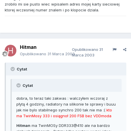
zrobilo mi sie pusto wiec wpisalem adres mojej karty sieciowej
ktorej wczesniej numer znalem i po klopocie dziala.
Hitman
Opublikowano
31
Opublikowano
31 Marca 2003
Marca 2003
Cytat
Cytat
dobra, to teraz taki zakwas : walczyłem wczoraj z
płytą 4 godziny, radiatory na silikonie te sprawy i buuu
jak nie bylo stabilnego synchro 200 tak nie ma :(
kto
ma TwinMosy 333 i osiągnoł 200 FSB bez VDDmoda
Hitman
ma TwinMOSy DDR333@410 ale na bardzo