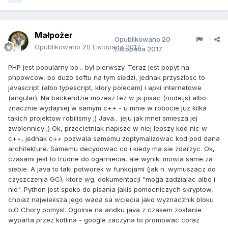
Małpożer
Opublikowano
20
Opublikowano
20 Listopada 2017
Listopada 2017
PHP jest popularny bo... byl pierwszy. Teraz jest popyt na
phpowcow, bo duzo softu na tym siedzi, jednak przyszlosc to
javascript (albo typescript, ktory polecam) i apki internetowe
(angular). Na backendzie mozesz tez w js pisac (node.js) albo
znacznie wydajniej w samym c++ - u mnie w robocie juz kilka
takich projektow robilismy ;) Java... jeju jak mnei smiesza jej
zwolennicy ;) Ok, przecietniak napisze w niej lepszy kod nic w
c++, jednak c++ pozwala samemu zoptymalizowac kod pod dana
architekture. Samemu decydowac co i kiedy ma sie zdarzyc. Ok,
czasami jest to trudne do ogarniecia, ale wyniki mowia same za
siebie. A java to taki potworek w funkcjami (jak n. wymuszacz do
czyszczenia GC), ktore wg. dokumentacji "moga zadzialac albo i
nie". Python jest spoko do pisania jakis pomocniczych skryptow,
choiaz najwieksza jego wada sa wciecia jako wyznacznik bloku
o,O Chory pomysl. Ogolnie na andku java z czasem zostanie
wyparta przez kotlina - google zaczyna to promowac coraz