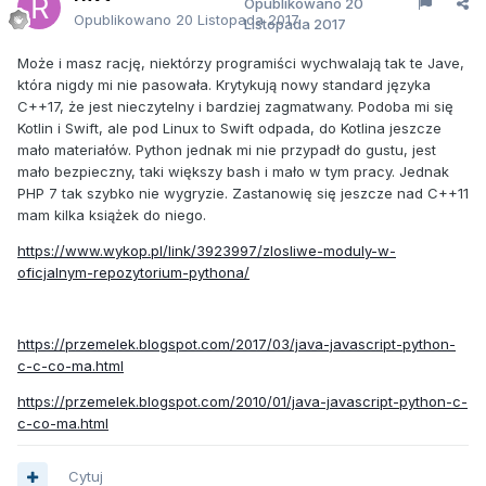
Opublikowano
20
Opublikowano
20 Listopada 2017
Listopada 2017
Może i masz rację, niektórzy programiści wychwalają tak te Jave,
która nigdy mi nie pasowała. Krytykują nowy standard języka
C++17, że jest nieczytelny i bardziej zagmatwany. Podoba mi się
Kotlin i Swift, ale pod Linux to Swift odpada, do Kotlina jeszcze
mało materiałów. Python jednak mi nie przypadł do gustu, jest
mało bezpieczny, taki większy bash i mało w tym pracy. Jednak
PHP 7 tak szybko nie wygryzie. Zastanowię się jeszcze nad C++11
mam kilka książek do niego.
https://www.wykop.pl/link/3923997/zlosliwe-moduly-w-
oficjalnym-repozytorium-pythona/
https://przemelek.blogspot.com/2017/03/java-javascript-python-
c-c-co-ma.html
https://przemelek.blogspot.com/2010/01/java-javascript-python-c-
c-co-ma.html
Cytuj