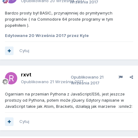
Opublikowano
20 Września 2017
Września 2017
Bardzo prosty był BASIC, przynajmniej do prymitywnych
programów ( na Commodore 64 proste programy w tym
popełniłem ).
Edytowane
20 Września 2017
przez Kyle
Cytuj
rxvt
Opublikowano
21
Opublikowano
21 Września 2017
Września 2017
Ogarniam na przemian Pythona z JavaScript/ES6, jest jeszcze
prostszy od Pythona, potem może jQuery. Edytory napisane w
JavaScript takie jak Atom, Brackets, działają jak marzenie :smile2:
Cytuj