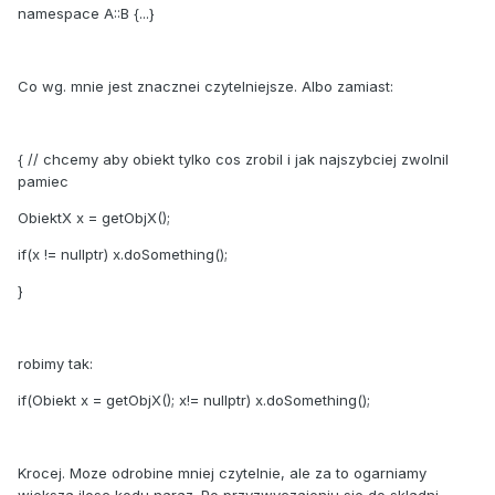
namespace A::B {...}
Co wg. mnie jest znacznei czytelniejsze. Albo zamiast:
{ // chcemy aby obiekt tylko cos zrobil i jak najszybciej zwolnil
pamiec
ObiektX x = getObjX();
if(x != nullptr) x.doSomething();
}
robimy tak:
if(Obiekt x = getObjX(); x!= nullptr) x.doSomething();
Krocej. Moze odrobine mniej czytelnie, ale za to ogarniamy