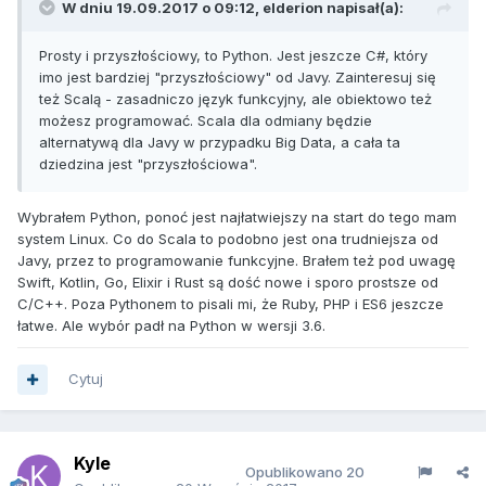
W dniu 19.09.2017 o 09:12, elderion napisał(a):
Prosty i przyszłościowy, to Python. Jest jeszcze C#, który
imo jest bardziej "przyszłościowy" od Javy. Zainteresuj się
też Scalą - zasadniczo język funkcyjny, ale obiektowo też
możesz programować. Scala dla odmiany będzie
alternatywą dla Javy w przypadku Big Data, a cała ta
dziedzina jest "przyszłościowa".
Wybrałem Python, ponoć jest najłatwiejszy na start do tego mam
system Linux. Co do Scala to podobno jest ona trudniejsza od
Javy, przez to programowanie funkcyjne. Brałem też pod uwagę
Swift, Kotlin, Go, Elixir i Rust są dość nowe i sporo prostsze od
C/C++. Poza Pythonem to pisali mi, że Ruby, PHP i ES6 jeszcze
łatwe. Ale wybór padł na Python w wersji 3.6.
Cytuj
Kyle
Opublikowano
20