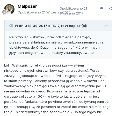
Małpożer
Opublikowano
21
Opublikowano
21 Września 2017
Września 2017
W dniu 18.09.2017 o 15:17, rxvt napisał(a):
Na przykład wskaźniki, brak odśmiecania pamięci,
przestarzała składnia, na siłę wprowadzona nieumiejętnie
obiektowość do C. Dużo inny zagadnień które w innych
językach programowania zostały zautomatyzowane.
Lol... Wskaźniki to relikt przeszłości (za wyjątkiem
niskopoziomowych sterowników czy jądra systemu). Teraz
zazwyczaj stosuje się wzorzec RAII - najpopularniejszy przykład
to smart pointery - obiekty przechowują w sobie wskaźniki na
zaalokowany blok pamięci i zwalniają go automatycznie jak już
nie ma odwołań do niego. Rozwiązanie znacznie lepsze od
garbage collectora (GC) - w javie to już w ogóle z nim jest
porażka, bo funkcja, która powinna zwolnić nieużywaną pamięć
tylko informuję GC, że powinien to zrobić ale wcale nie musi tego
robić - niedeterministyczne zachowanie :/ Do tego nigdy nie