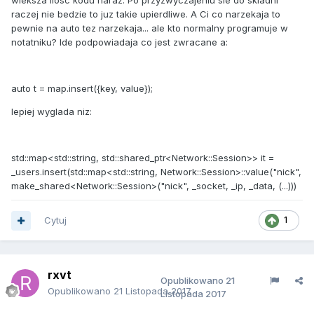
wieksza ilosc kodu naraz. Po przyzwyczajeniu sie do skladni
raczej nie bedzie to juz takie upierdliwe. A Ci co narzekaja to
pewnie na auto tez narzekaja... ale kto normalny programuje w
notatniku? Ide podpowiadaja co jest zwracane a:
auto t = map.insert({key, value});
lepiej wyglada niz:
std::map<std::string, std::shared_ptr<Network::Session>> it =
_users.insert(std::map<std::string, Network::Session>::value("nick",
make_shared<Network::Session>("nick", _socket, _ip, _data, (...)))
Cytuj
1
rxvt
Opublikowano
21
Opublikowano
21 Listopada 2017
Listopada 2017