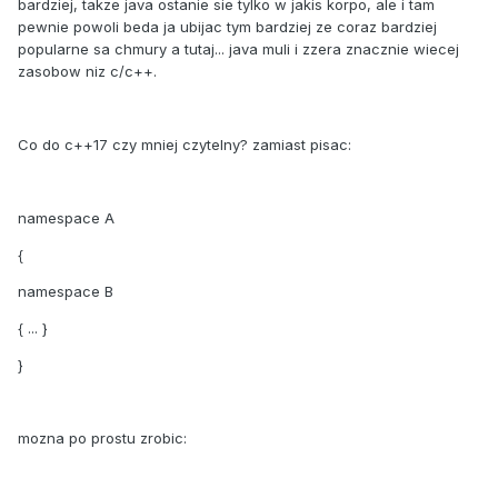
bardziej, takze java ostanie sie tylko w jakis korpo, ale i tam
pewnie powoli beda ja ubijac tym bardziej ze coraz bardziej
popularne sa chmury a tutaj... java muli i zzera znacznie wiecej
zasobow niz c/c++.
Co do c++17 czy mniej czytelny? zamiast pisac:
namespace A
{
namespace B
{ ... }
}
mozna po prostu zrobic: