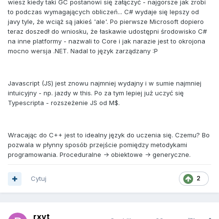
wiesz kiedy taki GC postanowi się załączyć - najgorsze jak zrobi
to podczas wymagających obliczeń... C# wydaje się lepszy od
javy tyle, że wciąż są jakieś 'ale'. Po pierwsze Microsoft dopiero
teraz doszedł do wniosku, że łaskawie udostępni środowisko C#
na inne platformy - nazwali to Core i jak narazie jest to okrojona
mocno wersja .NET. Nadal to język zarządzany :P
Javascript (JS) jest znowu najmniej wydajny i w sumie najmniej
intuicyjny - np. jazdy w this. Po za tym lepiej już uczyć się
Typescripta - rozszeżenie JS od M$.
Wracając do C++ jest to idealny język do uczenia się. Czemu? Bo
pozwala w płynny sposób przejście pomiędzy metodykami
programowania. Proceduralne -> obiektowe -> generyczne.
Cytuj
2
rxvt