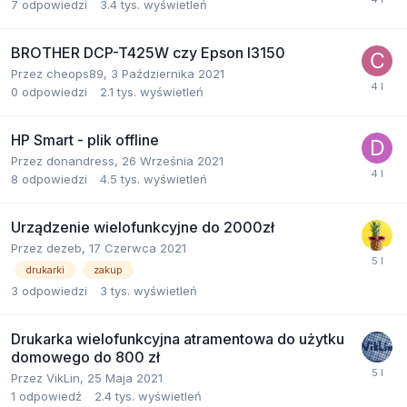
7
odpowiedzi
3.4 tys.
wyświetleń
BROTHER DCP-T425W czy Epson l3150
Przez
cheops89
,
3 Października 2021
0
odpowiedzi
2.1 tys.
wyświetleń
HP Smart - plik offline
Przez
donandress
,
26 Września 2021
8
odpowiedzi
4.5 tys.
wyświetleń
Urządzenie wielofunkcyjne do 2000zł
Przez
dezeb
,
17 Czerwca 2021
drukarki
zakup
3
odpowiedzi
3 tys.
wyświetleń
Drukarka wielofunkcyjna atramentowa do użytku
domowego do 800 zł
Przez
VikLin
,
25 Maja 2021
1
odpowiedź
2.4 tys.
wyświetleń