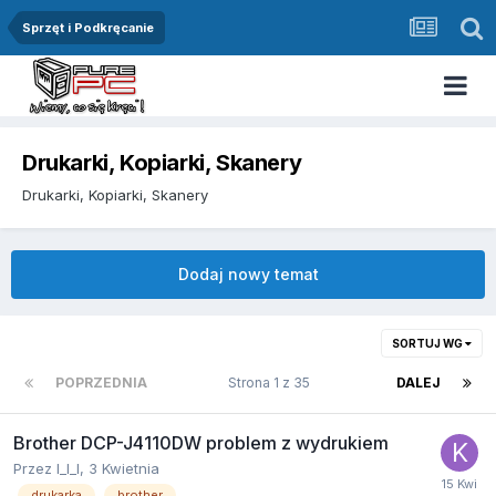
Sprzęt i Podkręcanie
Drukarki, Kopiarki, Skanery
Drukarki, Kopiarki, Skanery
Dodaj nowy temat
SORTUJ WG
POPRZEDNIA
Strona 1 z 35
DALEJ
Brother DCP-J4110DW problem z wydrukiem
Przez
I_I_I
,
3 Kwietnia
drukarka
brother