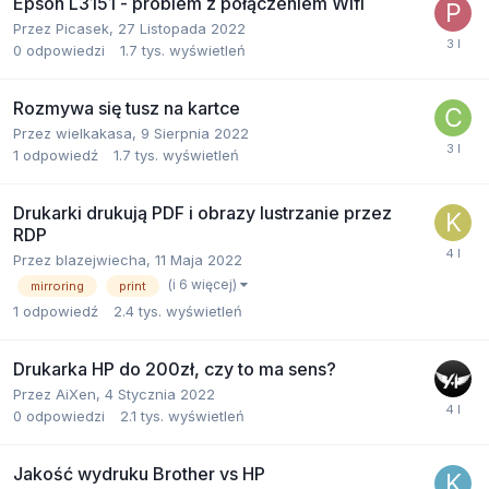
Epson L3151 - problem z połączeniem Wifi
Przez
Picasek
,
27 Listopada 2022
0
odpowiedzi
1.7 tys.
wyświetleń
Rozmywa się tusz na kartce
Przez
wielkakasa
,
9 Sierpnia 2022
1
odpowiedź
1.7 tys.
wyświetleń
Drukarki drukują PDF i obrazy lustrzanie przez
RDP
Przez
blazejwiecha
,
11 Maja 2022
(i 6 więcej)
mirroring
print
1
odpowiedź
2.4 tys.
wyświetleń
Drukarka HP do 200zł, czy to ma sens?
Przez
AiXen
,
4 Stycznia 2022
0
odpowiedzi
2.1 tys.
wyświetleń
Jakość wydruku Brother vs HP