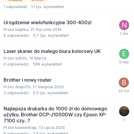
1
odpowiedź
1.1 tys.
wyświetleń
Urządzenie wielofunkcyjne 300-400zl
Przez
kaijitsu
,
21 Stycznia 2014
9
odpowiedzi
11.7 tys.
wyświetleń
Laser skaner do malego biura kolorowy UK
Przez
ed00s
,
15 Marca
0
odpowiedzi
599
wyświetleń
Brother i nowy router
Przez
drapi131
,
17 Sierpnia 2025
2
odpowiedzi
2.5 tys.
wyświetleń
Najlepsza drukarka do 1000 zł do domowego
użytku. Brother DCP-J1050DW czy Epson XP-
7100 czy...?
Przez
basket4rap
,
13 Lipca 2025
8
odpowiedzi
2.8 tys.
wyświetleń