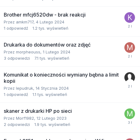
Brother mfcj6520dw - brak reakcji
Przez
amkm717
,
4 Lutego 2024
1
odpowiedź
1.2 tys.
wyświetleń
Drukarka do dokumentów oraz zdjęć
Przez
morpheouss
,
1 Lutego 2024
3
odpowiedzi
7.1 tys.
wyświetleń
Komunikat o konieczności wymiany bębna a limit
kopii
Przez
lepudruk
,
14 Stycznia 2024
1
odpowiedź
1.1 tys.
wyświetleń
skaner z drukarki HP po sieci
Przez
Morf1982
,
12 Lutego 2023
2
odpowiedzi
1.9 tys.
wyświetleń